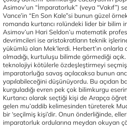
Asimov’un “İmparatorluk” (veya “Vakıf”) se
Vance’in “En Son Kale”si bunun güzel örnek
romanda kurtarıcı rolündeki lider bir bilim 
Asimov’un Hari Seldon’u matematik profes
devrimcileri ise aristokratların teknik işler
yükümlü olan Mek’lerdi. Herbert’ın onlarla 
olmadığı, kurtuluşu bilimde görmediği açı
teknolojiyi kötülerle özdeşleştirmeyi seçmişti
imparatorluğa savaş açılacaksa bunun anc
yapılabileceğini düşünüyordu. Bu açıdan ba
kurguladığı evren pek çok bilimkurgu eserind
Kurtarıcı olarak seçtiği kişi de Arapça öğ
gelen mu’addib kelimesinden türeterek Muad
bir ‘seçilmiş kişi’dir. Onun önderliğinde, elle
imparatorluk ordularına meydan okuyan çö