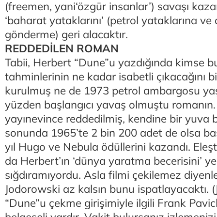
(freemen, yani‘özgür insanlar’) savaşı kaza
‘baharat yataklarını’ (petrol yataklarına ve 
gönderme) geri alacaktır.
REDDEDİLEN ROMAN
Tabii, Herbert “Dune”u yazdığında kimse 
tahminlerinin ne kadar isabetli çıkacağını
kurulmuş ne de 1973 petrol ambargosu yaşa
yüzden başlangıcı yavaş olmuştu romanın.
yayınevince reddedilmiş, kendine bir yuva
sonunda 1965’te 2 bin 200 adet de olsa bası
yıl Hugo ve Nebula ödüllerini kazandı. Eleş
da Herbert’ın ‘dünya yaratma becerisini’ y
sığdıramıyordu. Asla filmi çekilemez diyenler 
Jodorowski az kalsın bunu ispatlayacaktı. 
“Dune”u çekme girişimiyle ilgili Frank Pavich