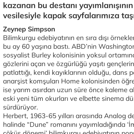
kazanan bu destanı yayımlanışının 6
vesilesiyle kapak sayfalarımıza taş
Zeynep Simpson
Bilimkurgu edebiyatının en sıra dışı örnekl
bu ay 60 yaşına bastı. ABD’nin Washington
sosyalist Burley kolonisinin yoksul ortam
gözlerini açan ve özgürlüğü yaşıtı gençleri
patlattığı, kendi kayıklarının olduğu, dans p
anarşist komşuları Home kolonisinden öğr
ise yarım asırdan uzun süre önce kaleme ald
eski yeni tüm okurları ve elbette sinema dü
sürdürüyor.
Herbert, 1963-65 yılları arasında Analog de
halinde “Dune” romanını yayımladığında ‘
çöküş dönemi’ bilimkurgu edebiyatının pop