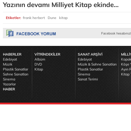
Yazının devamı Milliyet Kitap ekinde…
Etiketler:
frank herbert
Dune
kitap
HABERLER
VİTRİNDEKİLER
SANAT ARŞİVİ
MİLLİ
Edebiyat
Albüm
Edebiyat
Kapak
Müzik
DVD
Müzik & Sahne Sanatları
Köşe Y
Plastik Sanatlar
Kitap
Plastik Sanatlar
Ayın R
Sahne Sanatları
Sinema
Kitap 
Sinema
Sanat Terimi
Yazarlar
HABER