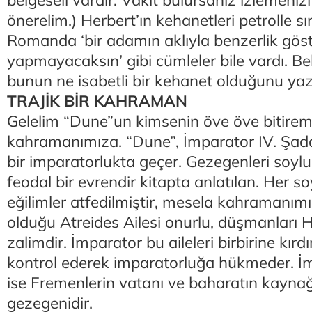
belgeseli vardır. Vakit bulursanız izlemeni
önerelim.) Herbert’ın kehanetleri petrolle sını
Romanda ‘bir adamın aklıyla benzerlik gös
yapmayacaksın’ gibi cümleler bile vardı. Bel
bunun ne isabetli bir kehanet olduğunu yazac
TRAJİK BİR KAHRAMAN
Gelelim “Dune”un kimsenin öve öve bitirem
kahramanımıza. “Dune”, İmparator IV. Şad
bir imparatorlukta geçer. Gezegenleri soylu 
feodal bir evrendir kitapta anlatılan. Her soy
eğilimler atfedilmiştir, mesela kahramanı
olduğu Atreides Ailesi onurlu, düşmanları H
zalimdir. İmparator bu aileleri birbirine kır
kontrol ederek imparatorluğa hükmeder. İ
ise Fremenlerin vatanı ve baharatın kaynağ
gezegenidir.