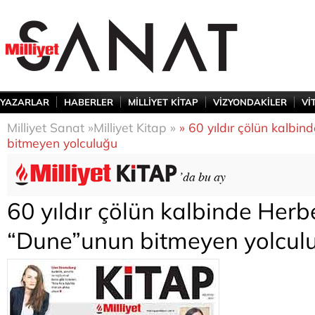
YAZARLAR
HABERLER
MİLLİYET KİTAP
VİZYONDAKİLER
Vİ
Milliyet Sanat »
Milliyet Kitap »
» 60 yıldır çölün kalbin
bitmeyen yolculuğu
60 yıldır çölün kalbinde Herbe
“Dune”unun bitmeyen yolcul