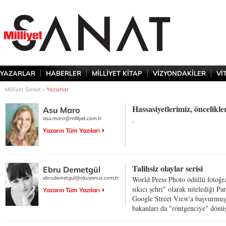
YAZARLAR
HABERLER
MİLLİYET KİTAP
VİZYONDAKİLER
Vİ
Milliyet Sanat »
Yazarlar
Hassasiyetlerimiz, öncelikle
Asu Maro
asu.maro@milliyet.com.tr
.
Yazarın Tüm Yazıları
Talihsiz olaylar serisi
Ebru Demetgül
ebrudemetgul@okuyanus.com.tr
World Press Photo ödüllü fotoğr
sıkıcı şehri" olarak nitelediği Pa
Yazarın Tüm Yazıları
Google Street View'a başvurmuş. 
bakanları da "röntgenciye" dönüş