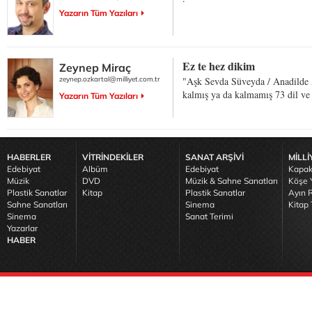
Yazarın Tüm Yazıları
Ez te hez dikim
Zeynep Miraç
zeynep.ozkartal@milliyet.com.tr
"Aşk Sevda Süveyda / Anadilde 
kalmış ya da kalmamış 73 dil ve
Yazarın Tüm Yazıları
HABERLER
VİTRİNDEKİLER
SANAT ARŞİVİ
MİLLİ
Edebiyat
Albüm
Edebiyat
Kapak
Müzik
DVD
Müzik & Sahne Sanatları
Köşe Y
Plastik Sanatlar
Kitap
Plastik Sanatlar
Ayın R
Sahne Sanatları
Sinema
Kitap 
Sinema
Sanat Terimi
Yazarlar
HABER