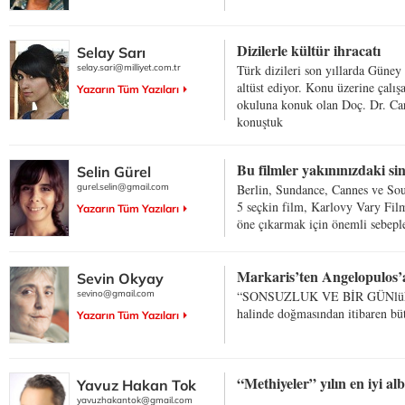
Dizilerle kültür ihracatı
Selay Sarı
selay.sari@milliyet.com.tr
Türk dizileri son yıllarda Güney
altüst ediyor. Konu üzerine çalış
Yazarın Tüm Yazıları
okuluna konuk olan Doç. Dr. Car
konuştuk
Bu filmler yakınınızdaki 
Selin Gürel
gurel.selin@gmail.com
Berlin, Sundance, Cannes ve Sou
5 seçkin film, Karlovy Vary Film
Yazarın Tüm Yazıları
öne çıkarmak için önemli sebeple
Markaris’ten Angelopulos’a
Sevin Okyay
sevino@gmail.com
“SONSUZLUK VE BİR GÜNlük”, 
halinde doğmasından itibaren bü
Yazarın Tüm Yazıları
“Methiyeler” yılın en iyi 
Yavuz Hakan Tok
yavuzhakantok@gmail.com
.