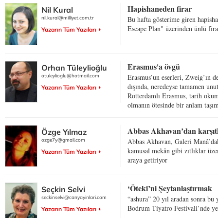
Hapishaneden firar
Nil Kural
nil.kural@milliyet.com.tr
Bu hafta gösterime giren hapisha
Escape Plan" üzerinden ünlü fira
Yazarın Tüm Yazıları
Erasmus'a övgü
Orhan Tüleylioğlu
otuleylioglu@hotmail.com
Erasmus’un eserleri, Zweig’ın d
dışında, neredeyse tamamen unut
Yazarın Tüm Yazıları
Rotterdamlı Erasmus, tarih okumu
olmanın ötesinde bir anlam taşı
Abbas Akhavan’dan karşıtl
Özge Yılmaz
ozge7y@gmail.com
Abbas Akhavan, Galeri Manâ’daki 
kamusal mekân gibi zıtlıklar üzer
Yazarın Tüm Yazıları
araya getiriyor
‘Öteki’ni Şeytanlaştırmak
Seçkin Selvi
seckinselvi@canyayinlari.com
“ashura” 20 yıl aradan sonra bu y
Bodrum Tiyatro Festivali’nde yen
Yazarın Tüm Yazıları