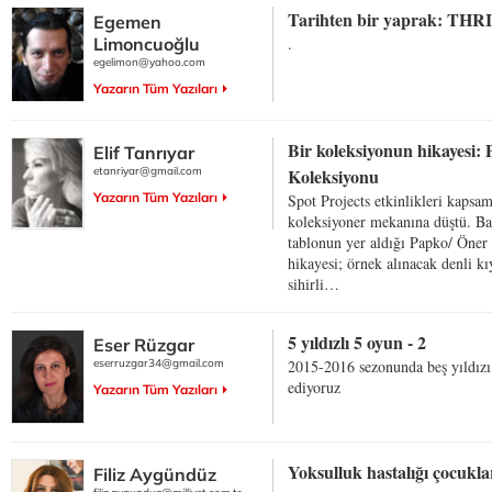
Tarihten bir yaprak: TH
Egemen
Limoncuoğlu
.
egelimon@yahoo.com
Yazarın Tüm Yazıları
Bir koleksiyonun hikayesi:
Elif Tanrıyar
etanriyar@gmail.com
Koleksiyonu
Yazarın Tüm Yazıları
Spot Projects etkinlikleri kapsa
koleksiyoner mekanına düştü. Ba
tablonun yer aldığı Papko/ Öne
hikayesi; örnek alınacak denli kı
sihirli…
5 yıldızlı 5 oyun - 2
Eser Rüzgar
eserruzgar34@gmail.com
2015-2016 sezonunda beş yıldızı
ediyoruz
Yazarın Tüm Yazıları
Yoksulluk hastalığı çocukl
Filiz Aygündüz