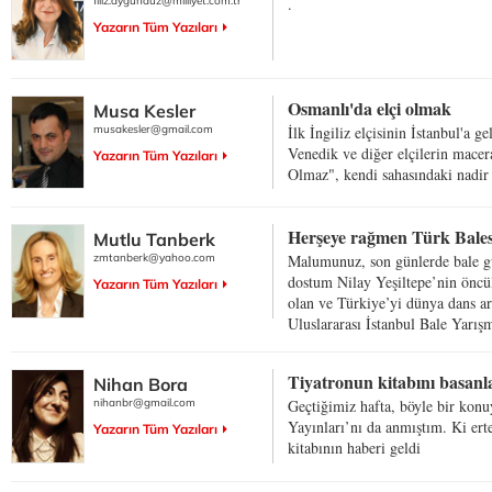
filiz.aygunduz@milliyet.com.tr
.
Yazarın Tüm Yazıları
Osmanlı'da elçi olmak
Musa Kesler
musakesler@gmail.com
İlk İngiliz elçisinin İstanbul'a g
Venedik ve diğer elçilerin macer
Yazarın Tüm Yazıları
Olmaz", kendi sahasındaki nadir
Herşeye rağmen Türk Balesi
Mutlu Tanberk
zmtanberk@yahoo.com
Malumunuz, son günlerde bale g
dostum Nilay Yeşiltepe’nin öncü
Yazarın Tüm Yazıları
olan ve Türkiye’yi dünya dans are
Uluslararası İstanbul Bale Yarışma
Tiyatronun kitabını basanl
Nihan Bora
nihanbr@gmail.com
Geçtiğimiz hafta, böyle bir kon
Yayınları’nı da anmıştım. Ki er
Yazarın Tüm Yazıları
kitabının haberi geldi