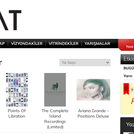
TAP
VİZYONDAKİLER
VİTRİNDEKİLER
YARIŞMALAR
Yeni
Etki
r
BUG
Yarın
H
Points Of
The Complete
Ariana Grande -
Libration
Island
Positions Deluxe
Recordings
Ya
(Limited)