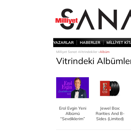
YAZARLAR
HABERLER
MİLLİYET Kİ
Milliyet Sanat »
Vitrindekiler »
Albüm
Vitrindeki Albümle
Erol Evgin Yeni
Jewel Box:
Albümü
Rarities And B-
“Sevdiklerim”
Sides (Limited)