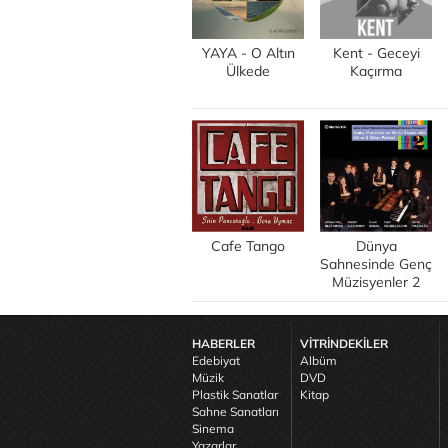
YAYA - O Altın
Kent - Geceyi
Ülkede
Kaçırma
Cafe Tango
Dünya
Sahnesinde Genç
Müzisyenler 2
HABERLER
VİTRİNDEKİLER
Edebiyat
Albüm
Müzik
DVD
Plastik Sanatlar
Kitap
Sahne Sanatları
Sinema
Yazarlar