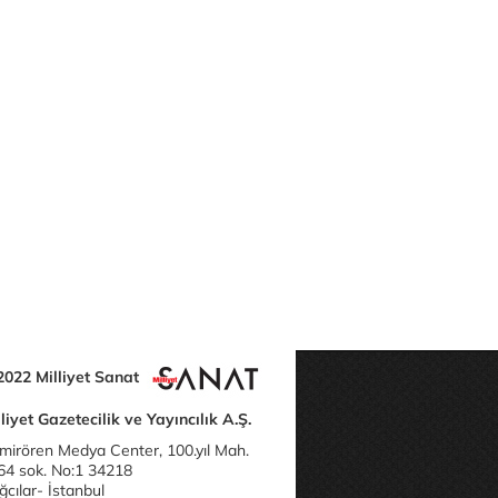
2022 Milliyet Sanat
liyet Gazetecilik ve Yayıncılık A.Ş.
mirören Medya Center, 100.yıl Mah.
64 sok. No:1 34218
cılar- İstanbul