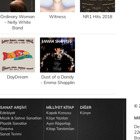
Ordinary Woman
Witness
NR1 Hits 2018
- Nelly White
Band
DayDream
Dust of a Dandy
- Emma Shapplin
© 
SANAT ARŞİVİ
MİLLİYET KİTAP
DİĞER
Edebiyat
Kapak Konusu
Künye
Mil
Müzik & Sahne Sanatları
Köşe Yazıları
Plastik Sanatlar
Ayın Röportajı
De
Sinema
Kitap Tanıtımları
22
Sanat Terimi
Bağ