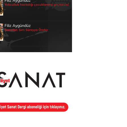
Filiz Aygündüz
Yoksulluk hastalığı çocuklarıma geçmesin!
.
Filiz Aygündüz
Senarist: Sırrı Süreyya Önder
.