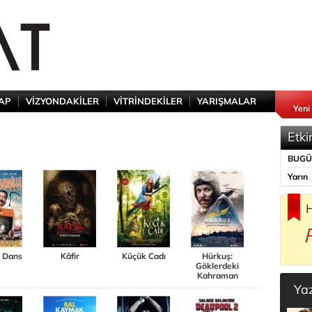
TAP
VİZYONDAKİLER
VİTRİNDEKİLER
YARIŞMALAR
Yeni
Etki
BUG
Yarın
H
e Dans
Kâfir
Küçük Cadı
Hürkuş:
Göklerdeki
Kahraman
Ya