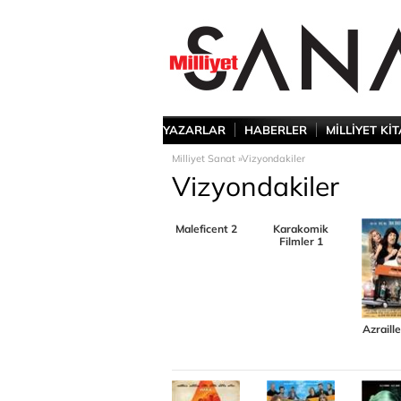
YAZARLAR
HABERLER
MİLLİYET Kİ
Milliyet Sanat »
Vizyondakiler
Vizyondakiler
Maleficent 2
Karakomik
Filmler 1
Azraill