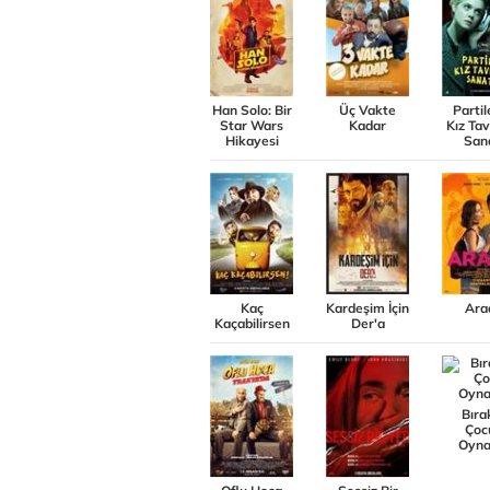
Han Solo: Bir
Üç Vakte
Partil
Star Wars
Kadar
Kız Ta
Hikayesi
San
Kaç
Kardeşim İçin
Ara
Kaçabilirsen
Der'a
Bıra
Çoc
Oyna