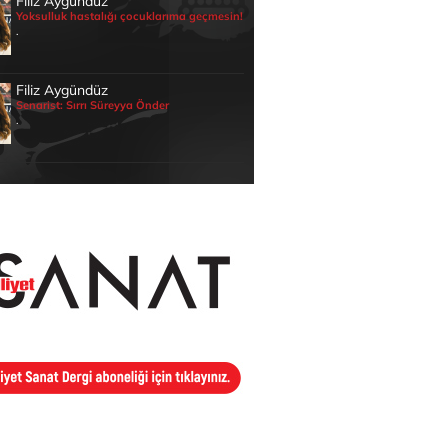
Filiz Aygündüz
Yoksulluk hastalığı çocuklarıma geçmesin!
.
Filiz Aygündüz
Senarist: Sırrı Süreyya Önder
.