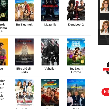
erde
Bal Kaymak
Mezarlık
Deadpool 2
vlama
atı
da
Eğreti Gelin
Vahşiler
Taş Devri
Ladik
Firarda
kın
uk
sın