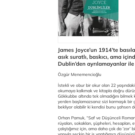
James Joyce’un 1914’te basılan
asık suratlı, baskıcı, ama içi
Dublin’den ayrılamayanlar ile i
Özgür Menemencioğlu
İstekli ve obur bir okur olan 22 yaşındaki
okumaya kalkmak ve kitapla doğru dürüst 
Gökkubbe altında tek olmadığını bilmek k
yerden başlamazsanız sizi karmaşık bir 
bekliyor olabilir ki kendisi bunu şahsen 
Orhan Pamuk, “Saf ve Düşünceli Romancı
rüyaları, sokakları, şüpheleri, hesapları
çalıştığımız için, ama daha çok da ‘zor’ b
yanıyla seçkin bir iş yaptığımızı düşünürü