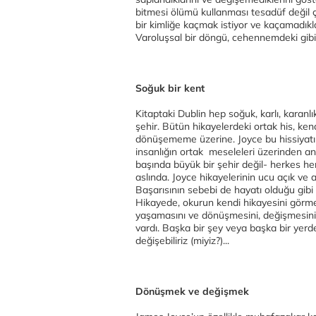
bitmesi ölümü kullanması tesadüf değil 
bir kimliğe kaçmak istiyor ve kaçamadıklar
Varoluşsal bir döngü, cehennemdeki gibi
Soğuk bir kent
Kitaptaki Dublin hep soğuk, karlı, karanl
şehir. Bütün hikayelerdeki ortak his, ke
dönüşememe üzerine. Joyce bu hissiyatı aş
insanlığın ortak meseleleri üzerinden anl
başında büyük bir şehir değil- herkes her
aslında. Joyce hikayelerinin ucu açık ve a
Başarısının sebebi de hayatı olduğu gibi ç
Hikayede, okurun kendi hikayesini görmes
yaşamasını ve dönüşmesini, değişmesini 
vardı. Başka bir şey veya başka bir yer
değişebiliriz (miyiz?)...
Dönüşmek ve değişmek