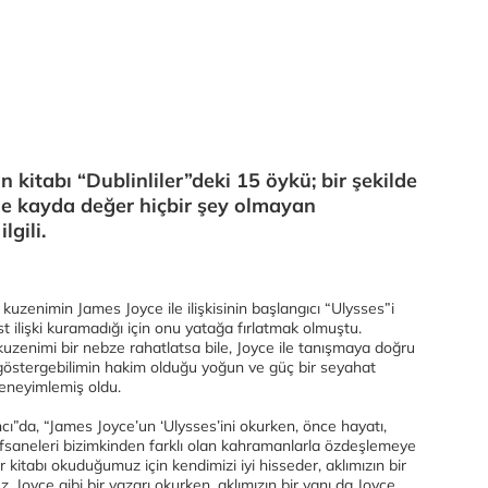
 kitabı “Dublinliler”deki 15 öykü; bir şekilde
nde kayda değer hiçbir şey olmayan
lgili.
 kuzenimin James Joyce ile ilişkisinin başlangıcı “Ulysses”i
ilişki kuramadığı için onu yatağa fırlatmak olmuştu.
uzenimi bir nebze rahatlatsa bile, Joyce ile tanışmaya doğru
göstergebilimin hakim olduğu yoğun ve güç bir seyahat
deneyimlemiş oldu.
”da, “James Joyce’un ‘Ulysses’ini okurken, önce hayatı,
, efsaneleri bizimkinden farklı olan kahramanlarla özdeşlemeye
ir kitabı okuduğumuz için kendimizi iyi hisseder, aklımızın bir
z. Joyce gibi bir yazarı okurken, aklımızın bir yanı da Joyce