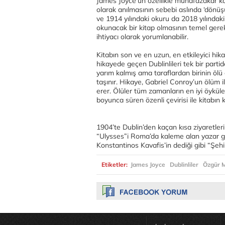
James Joyce’un özellikle muhafazakar ka
olarak anılmasının sebebi aslında ‘dönüşü
ve 1914 yılındaki okuru da 2018 yılındaki
okunacak bir kitap olmasının temel ger
ihtiyacı olarak yorumlanabilir.
Kitabın son ve en uzun, en etkileyici hik
hikayede geçen Dublinlileri tek bir part
yarım kalmış ama taraflardan birinin ölü
taşınır. Hikaye, Gabriel Conroy’un ölüm i
erer. Ölüler tüm zamanların en iyi öykül
boyunca süren özenli çevirisi ile kitabın
1904’te Dublin’den kaçan kısa ziyaretleri 
“Ulysses”i Roma’da kaleme alan yazar gö
Konstantinos Kavafis’in dediği gibi “Şehir
Etiketler:
James Joyce
Dublinliler
Özgür 