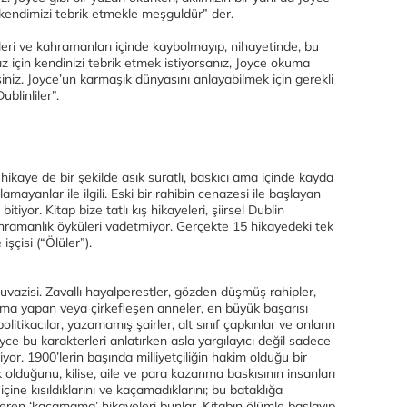
 kendimizi tebrik etmekle meşguldür” der.
eleri ve kahramanları içinde kaybolmayıp, nihayetinde, bu
z için kendinizi tebrik etmek istiyorsanız, Joyce okuma
rsiniz. Joyce’un karmaşık dünyasını anlayabilmek için gerekli
ublinliler”.
5 hikaye de bir şekilde asık suratlı, baskıcı ama içinde kayda
mayanlar ile ilgili. Eski bir rahibin cenazesi ile başlayan
bitiyor. Kitap bize tatlı kış hikayeleri, şiirsel Dublin
hramanlık öyküleri vadetmiyor. Gerçekte 15 hikayedeki tek
çisi (“Ölüler”).
juvazisi. Zavallı hayalperestler, gözden düşmüş rahipler,
ama yapan veya çirkefleşen anneler, en büyük başarısı
itikacılar, yazamamış şairler, alt sınıf çapkınlar ve onların
yce bu karakterleri anlatırken asla yargılayıcı değil sadece
yor. 1900’lerin başında milliyetçiliğin hakim olduğu bir
ik olduğunu, kilise, aile ve para kazanma baskısının insanları
k içine kısıldıklarını ve kaçamadıklarını; bu bataklığa
teren ‘kaçamama’ hikayeleri bunlar. Kitabın ölümle başlayıp