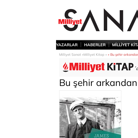
YAZARLAR
HABERLER
MİLLİYET Kİ
Milliyet Sanat »
Milliyet Kitap »
» Bu şehir arkanda
Bu şehir arkandan