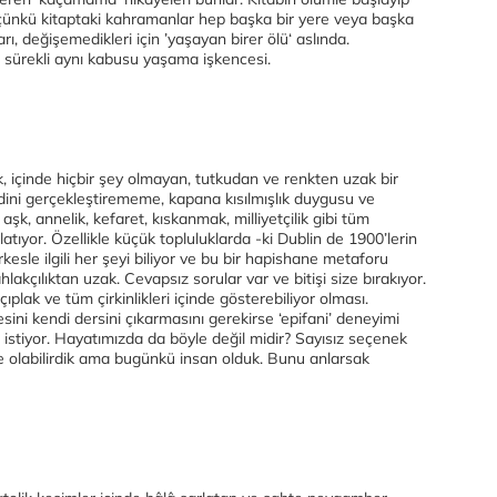
çünkü kitaptaki kahramanlar hep başka bir yere veya başka
ı, değişemedikleri için ’yaşayan birer ölü‘ aslında.
 sürekli aynı kabusu yaşama işkencesi.
ık, içinde hiçbir şey olmayan, tutkudan ve renkten uzak bir
ndini gerçekleştirememe, kapana kısılmışlık duygusu ve
k, annelik, kefaret, kıskanmak, milliyetçilik gibi tüm
atıyor. Özellikle küçük topluluklarda -ki Dublin de 1900’lerin
kesle ilgili her şeyi biliyor ve bu bir hapishane metaforu
hlakçılıktan uzak. Cevapsız sorular var ve bitişi size bırakıyor.
ıplak ve tüm çirkinlikleri içinde gösterebiliyor olması.
ini kendi dersini çıkarmasını gerekirse ‘epifani’ deneyimi
istiyor. Hayatımızda da böyle değil midir? Sayısız seçenek
de olabilirdik ama bugünkü insan olduk. Bunu anlarsak