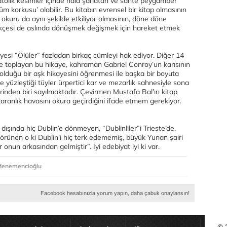
tolik kesimler içinde hâlâ şarlatan ve sahte peygamber
m korkusu’ olabilir. Bu kitabın evrensel bir kitap olmasının
 okuru da aynı şekilde etkiliyor olmasının, döne döne
ekçesi de aslında dönüşmek değişmek için hareket etmek
ayesi “Ölüler” fazladan birkaç cümleyi hak ediyor. Diğer 14
ide toplayan bu hikaye, kahraman Gabriel Conroy’un karısının
 olduğu bir aşk hikayesini öğrenmesi ile başka bir boyuta
le yüzleştiği tüyler ürpertici kar ve mezarlık sahnesiyle sona
erinden biri sayılmaktadır. Çevirmen Mustafa Bal’ın kitap
 karanlık havasını okura geçirdiğini ifade etmem gerekiyor.
dışında hiç Dublin’e dönmeyen, “Dublinliler”i Trieste’de,
rünen o ki Dublin’i hiç terk edememiş, büyük Yunan şairi
 onun arkasından gelmiştir”. İyi edebiyat iyi ki var.
Menemencioğlu