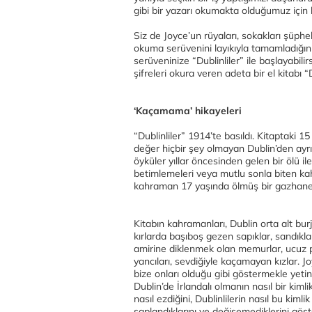
gibi bir yazarı okumakta olduğumuz için
Siz de Joyce’un rüyaları, sokakları şüph
okuma serüvenini layıkıyla tamamladığını
serüveninize “Dublinliler” ile başlayabili
şifreleri okura veren adeta bir el kitabı “D
‘Kaçamama’ hikayeleri
“Dublinliler” 1914’te basıldı. Kitaptaki 1
değer hiçbir şey olmayan Dublin’den ayrıla
öyküler yıllar öncesinden gelen bir ölü ile 
betimlemeleri veya mutlu sonla biten ka
kahraman 17 yaşında ölmüş bir gazhane iş
Kitabın kahramanları, Dublin orta alt bur
kırlarda başıboş gezen sapıklar, sandıkl
amirine diklenmek olan memurlar, ucuz pol
yancıları, sevdiğiyle kaçamayan kızlar. Jo
bize onları olduğu gibi göstermekle yetini
Dublin’de İrlandalı olmanın nasıl bir kiml
nasıl ezdiğini, Dublinlilerin nasıl bu kimli
saplandıklarını ve değişemediklerini gös