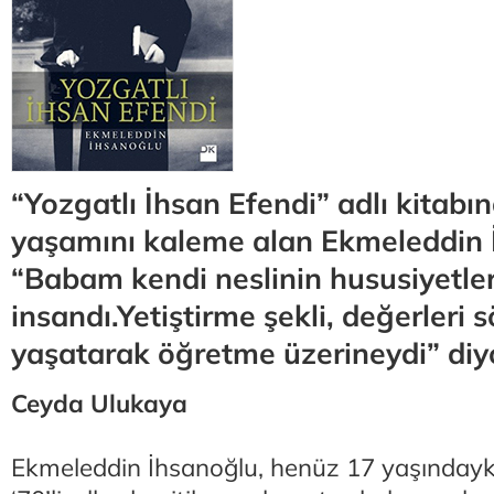
“Yozgatlı İhsan Efendi” adlı kitabı
yaşamını kaleme alan Ekmeleddin 
“Babam kendi neslinin hususiyetleri
insandı.Yetiştirme şekli, değerleri 
yaşatarak öğretme üzerineydi” diy
Ceyda Ulukaya
Ekmeleddin İhsanoğlu, henüz 17 yaşındayk