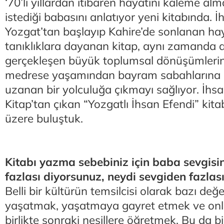
‘70’li yıllardan itibaren hayatını kaleme al
istediği babasını anlatıyor yeni kitabında. İ
Yozgat’tan başlayıp Kahire’de sonlanan hay
tanıklıklara dayanan kitap, aynı zamanda 
gerçekleşen büyük toplumsal dönüşümlerin 
medrese yaşamından bayram sabahlarına
uzanan bir yolculuğa çıkmayı sağlıyor. İhs
Kitap’tan çıkan “Yozgatlı İhsan Efendi” ki
üzere buluştuk.
Kitabı yazma sebebiniz için baba sevgisi
fazlası diyorsunuz, neydi sevgiden fazlas
Belli bir kültürün temsilcisi olarak bazı değe
yaşatmak, yaşatmaya gayret etmek ve onlar
birlikte sonraki nesillere öğretmek. Bu da bi