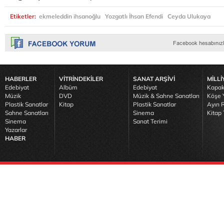
Etiketler:
ekmeleddin ihsanoğlu
Yozgatlı İhsan Efendi
Ceyda Ulukaya
HABERLER
VİTRİNDEKİLER
SANAT ARŞİVİ
MİLLİ
Edebiyat
Albüm
Edebiyat
Kapak
Müzik
DVD
Müzik & Sahne Sanatları
Köşe Y
Plastik Sanatlar
Kitap
Plastik Sanatlar
Ayın R
Sahne Sanatları
Sinema
Kitap 
Sinema
Sanat Terimi
Yazarlar
HABER