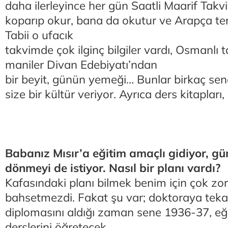
daha ilerleyince her gün Saatli Maarif Takv
koparıp okur, bana da okutur ve Arapça ter
Tabii o ufacık
takvimde çok ilginç bilgiler vardı, Osmanlı ta
maniler Divan Edebiyatı’ndan
bir beyit, günün yemeği… Bunlar birkaç se
size bir kültür veriyor. Ayrıca ders kitapları
Babanız Mısır’a eğitim amaçlı gidiyor, gü
dönmeyi de istiyor. Nasıl bir planı vardı?
Kafasındaki planı bilmek benim için çok zo
bahsetmezdi. Fakat şu var; doktoraya tek
diplomasını aldığı zaman sene 1936-37, eği
derslerini öğretecek