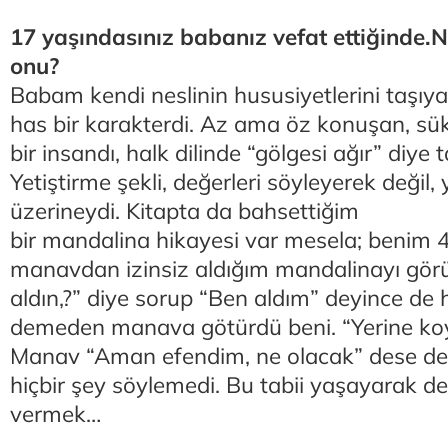
17 yaşındasınız babanız vefat ettiğinde.N
onu?
Babam kendi neslinin hususiyetlerini taşıya
has bir karakterdi. Az ama öz konuşan, sük
bir insandı, halk dilinde “gölgesi ağır” diye 
Yetiştirme şekli, değerleri söyleyerek değil
üzerineydi. Kitapta da bahsettiğim
bir mandalina hikayesi var mesela; benim 
manavdan izinsiz aldığım mandalinayı görü
aldın,?” diye sorup “Ben aldım” deyince de h
demeden manava götürdü beni. “Yerine koy 
Manav “Aman efendim, ne olacak” dese de
hiçbir şey söylemedi. Bu tabii yaşayarak d
vermek…