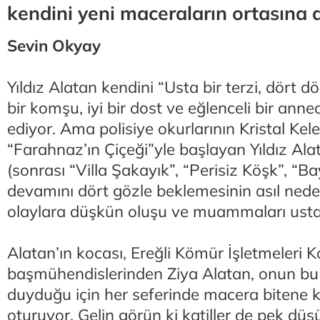
kendini yeni maceraların ortasına a
Sevin Okyay
Yıldız Alatan kendini “Usta bir terzi, dört dör
bir komşu, iyi bir dost ve eğlenceli bir ann
ediyor. Ama polisiye okurlarının Kristal Ke
“Farahnaz’ın Çiçeği”yle başlayan Yıldız Ala
(sonrası “Villa Şakayık”, “Perisiz Köşk”, “B
devamını dört gözle beklemesinin asıl nede
olaylara düşkün oluşu ve muammaları ust
Alatan’ın kocası, Ereğli Kömür İşletmeleri 
başmühendislerinden Ziya Alatan, onun b
duyduğu için her seferinde macera bitene 
oturuyor. Gelin görün ki katiller de pek düş