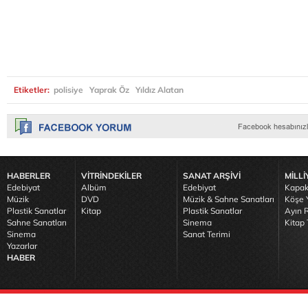
Etiketler:
polisiye
Yaprak Öz
Yıldız Alatan
HABERLER
VİTRİNDEKİLER
SANAT ARŞİVİ
MİLLİ
Edebiyat
Albüm
Edebiyat
Kapak
Müzik
DVD
Müzik & Sahne Sanatları
Köşe Y
Plastik Sanatlar
Kitap
Plastik Sanatlar
Ayın R
Sahne Sanatları
Sinema
Kitap 
Sinema
Sanat Terimi
Yazarlar
HABER