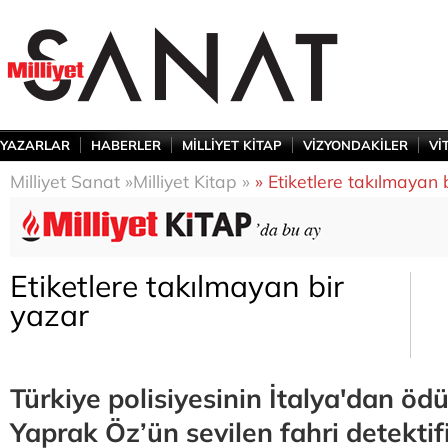
YAZARLAR
HABERLER
MİLLİYET KİTAP
VİZYONDAKİLER
Vİ
Milliyet Sanat »
Milliyet Kitap »
» Etiketlere takılmayan 
Etiketlere takılmayan bir
yazar
Türkiye polisiyesinin İtalya'dan ödü
Yaprak Öz’ün sevilen fahri detektifi