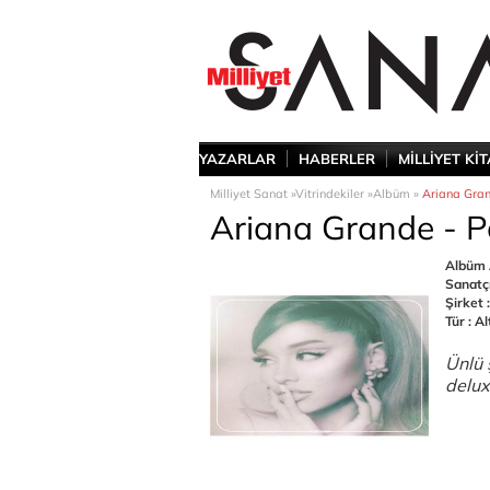
YAZARLAR
HABERLER
MİLLİYET Kİ
Milliyet Sanat »
Vitrindekiler »
Albüm »
Ariana Gran
Ariana Grande - P
Albüm A
Sanatç
Şirket :
Tür : Al
Ünlü 
delux