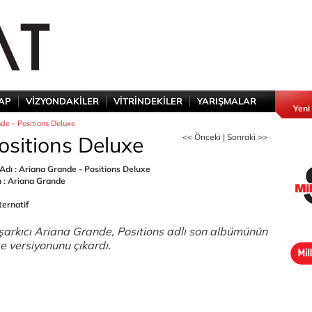
TAP
VİZYONDAKİLER
VİTRİNDEKİLER
YARIŞMALAR
Yeni
de - Positions Deluxe
ositions Deluxe
<< Önceki
|
Sonraki >>
dı : Ariana Grande - Positions Deluxe
ı : Ariana Grande
ternatif
şarkıcı Ariana Grande, Positions adlı son albümünün
e versiyonunu çıkardı.