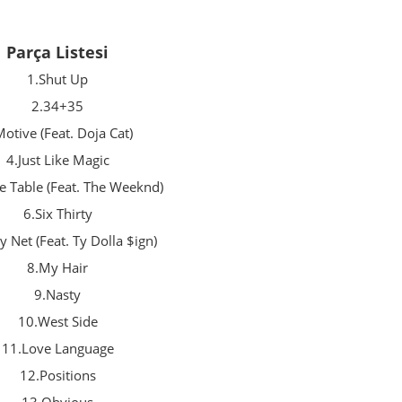
Parça Listesi
1.Shut Up
2.34+35
Motive (Feat. Doja Cat)
4.Just Like Magic
he Table (Feat. The Weeknd)
6.Six Thirty
y Net (Feat. Ty Dolla $ign)
8.My Hair
9.Nasty
10.West Side
11.Love Language
12.Positions