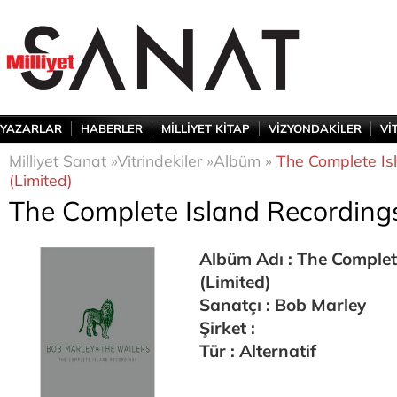
YAZARLAR
HABERLER
MİLLİYET KİTAP
VİZYONDAKİLER
Vİ
Milliyet Sanat »
Vitrindekiler »
Albüm »
The Complete Is
(Limited)
The Complete Island Recordings
Albüm Adı : The Complet
(Limited)
Sanatçı : Bob Marley
Şirket :
Tür : Alternatif