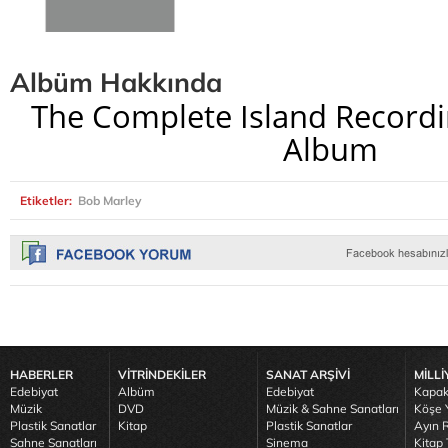
Albüm Hakkında
The Complete Island Recordi
Album
Etiketler:
Bob Marley
HABERLER
VİTRİNDEKİLER
SANAT ARŞİVİ
MİLLİ
Edebiyat
Albüm
Edebiyat
Kapak
Müzik
DVD
Müzik & Sahne Sanatları
Köşe Y
Plastik Sanatlar
Kitap
Plastik Sanatlar
Ayın R
Sahne Sanatları
Sinema
Kitap 