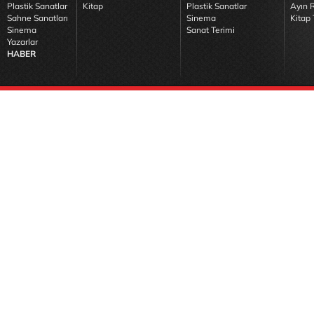
Plastik Sanatlar
Kitap
Plastik Sanatlar
Ayın R
Sahne Sanatları
Sinema
Kitap 
Sinema
Sanat Terimi
Yazarlar
HABER