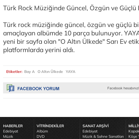
Türk Rock Müziğinde Güncel, Özgün ve Güçlü 
Türk rock müziğinde güncel, özgün ve güçlü b
amaçlayan albümde 10 parça bulunuyor. YAYA
yeni bir sayfa olan "O Altın Ülkede" Sarı Ev etike
platformlarda yerini aldı.
Etiketler:
Bay A
O Altın Ülkede
YAYA
HABERLER
VİTRİNDEKİLER
SANAT ARŞİVİ
MİLLİ
Edebiyat
Albüm
Edebiyat
Kapak
Müzik
DVD
Müzik & Sahne Sanatları
Köşe Y