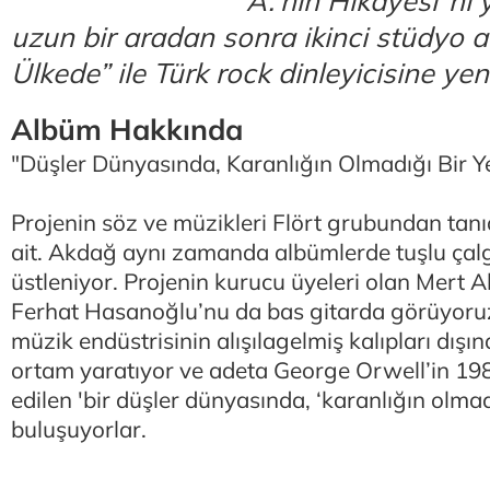
A.’nın Hikâyesi”ni
uzun bir aradan sonra ikinci stüdyo 
Ülkede” ile Türk rock dinleyicisine yen
Albüm Hakkında
"Düşler Dünyasında, Karanlığın Olmadığı Bir Y
Projenin söz ve müzikleri Flört grubundan tan
ait. Akdağ aynı zamanda albümlerde tuşlu çalg
üstleniyor. Projenin kurucu üyeleri olan Mert A
Ferhat Hasanoğlu’nu da bas gitarda görüyoruz.
müzik endüstrisinin alışılagelmiş kalıpları dışı
ortam yaratıyor ve adeta George Orwell’in 1
edilen 'bir düşler dünyasında, ‘karanlığın olmad
buluşuyorlar.