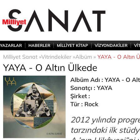
YAZARLAR
HABERLER
MİLLİYET KİTAP
VİZYONDAKİLER
Vİ
Milliyet Sanat »
Vitrindekiler »
Albüm »
YAYA - O Altın 
YAYA - O Altın Ülkede
Albüm Adı : YAYA - O Al
Sanatçı : YAYA
Şirket :
Tür : Rock
2012 yılında progre
tarzındaki ilk stü