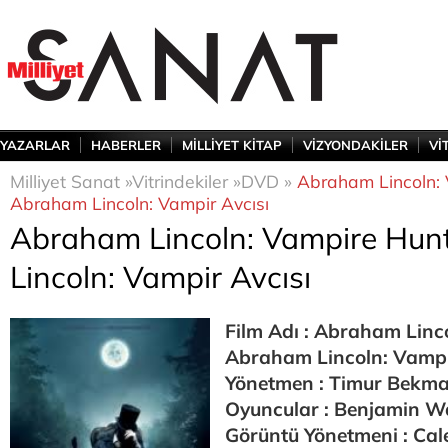
YAZARLAR
HABERLER
MİLLİYET KİTAP
VİZYONDAKİLER
Vİ
Milliyet Sanat »
Vitrindekiler »
DVD »
Abraham Lincoln: 
Abraham Lincoln: Vampir Avcısı
Abraham Lincoln: Vampire Hun
Lincoln: Vampir Avcısı
Film Adı : Abraham Linc
Abraham Lincoln: Vampi
Yönetmen : Timur Bekm
Oyuncular : Benjamin W
Görüntü Yönetmeni : Ca