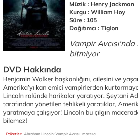
Müzik : Henry Jackman
Kurgu : William Hoy
Süre : 105
Dağıtımcı : Tiglon
Vampir Avcısı'nda
bitmiyor
DVD Hakkında
Benjamin Walker başkanlığını, ailesini ve yaşa
Amerika’yı kan emici vampirlerden kurtarmay
Lincoln rolünde harikalar yaratıyor. Şeytani 
tarafından yönetilen tehlikeli yaratıklar, Amerik
yaratmaya çalışıyor! Lincoln bu çılgın macera
bilemez!
Etiketler:
Abraham Lincoln: Vampir Avcısı
macera