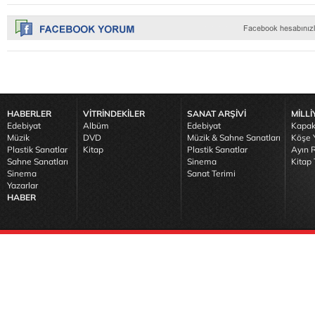
HABERLER
VİTRİNDEKİLER
SANAT ARŞİVİ
MİLLİ
Edebiyat
Albüm
Edebiyat
Kapak
Müzik
DVD
Müzik & Sahne Sanatları
Köşe Y
Plastik Sanatlar
Kitap
Plastik Sanatlar
Ayın R
Sahne Sanatları
Sinema
Kitap 
Sinema
Sanat Terimi
Yazarlar
HABER