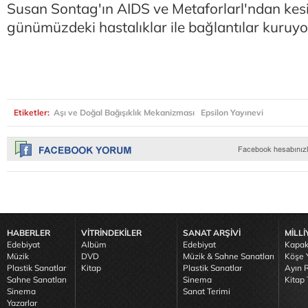
Susan Sontag'ın AIDS ve Metaforlarl'ndan kesi
günümüzdeki hastalıklar ile bağlantılar kuruyo
Etiketler:
Aşı ve Doğal Bağışıklık Mekanizması
Epsilon Yayınevi
HABERLER
VİTRİNDEKİLER
SANAT ARŞİVİ
MİLLİ
Edebiyat
Albüm
Edebiyat
Kapak
Müzik
DVD
Müzik & Sahne Sanatları
Köşe Y
Plastik Sanatlar
Kitap
Plastik Sanatlar
Ayın R
Sahne Sanatları
Sinema
Kitap 
Sinema
Sanat Terimi
Yazarlar