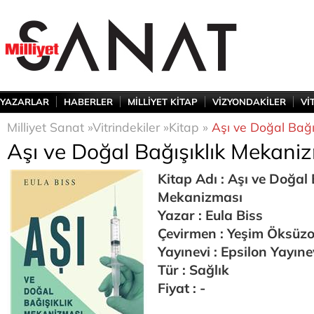
YAZARLAR
HABERLER
MİLLİYET KİTAP
VİZYONDAKİLER
Vİ
Milliyet Sanat »
Vitrindekiler »
Kitap »
Aşı ve Doğal Bağı
Aşı ve Doğal Bağışıklık Mekani
Kitap Adı : Aşı ve Doğal 
Mekanizması
Yazar : Eula Biss
Çevirmen : Yeşim Öksüzo
Yayınevi : Epsilon Yayıne
Tür : Sağlık
Fiyat : -