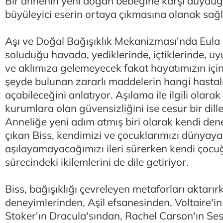
Bir annenin yeni doğan bebeğine karşı duyduğ
büyüleyici eserin ortaya çıkmasına olanak sağl
Aşı ve Doğal Bağışıklık Mekanizması'nda Eula 
soluduğu havada, yediklerinde, içtiklerinde, u
ve aklımıza gelemeyecek fakat hayatımızın için
şeyde bulunan zararlı maddelerin hangi hastalı
açabileceğini anlatıyor. Aşılama ile ilgili olara
kurumlara olan güvensizliğini ise cesur bir dille
Anneliğe yeni adım atmış biri olarak kendi den
çıkan Biss, kendimizi ve çocuklarımızı dünyaya
aşılayamayacağımızı ileri sürerken kendi çoc
sürecindeki ikilemlerini de dile getiriyor.
Biss, bağışıklığı çevreleyen metaforları aktarır
deneyimlerinden, Aşil efsanesinden, Voltaire'
Stoker'ın Dracula'sından, Rachel Carson'ın Se