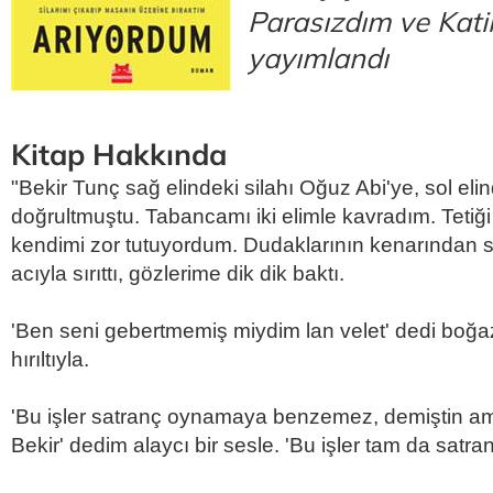
Parasızdım ve Kati
yayımlandı
Kitap Hakkında
"Bekir Tunç sağ elindeki silahı Oğuz Abi'ye, sol eli
doğrultmuştu. Tabancamı iki elimle kavradım. Teti
kendimi zor tutuyordum. Dudaklarının kenarından sa
acıyla sırıttı, gözlerime dik dik baktı.
'Ben seni gebertmemiş miydim lan velet' dedi boğa
hırıltıyla.
'Bu işler satranç oynamaya benzemez, demiştin am
Bekir' dedim alaycı bir sesle. 'Bu işler tam da satranç