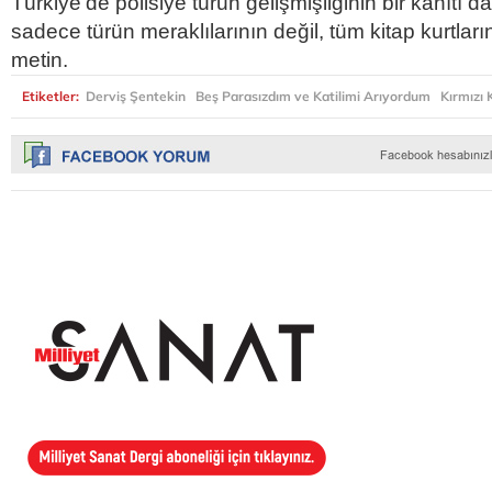
Türkiye'de polisiye türün gelişmişliğinin bir kanıtı d
sadece türün meraklılarının değil, tüm kitap kurtlar
metin.
Etiketler:
Derviş Şentekin
Beş Parasızdım ve Katilimi Arıyordum
Kırmızı 