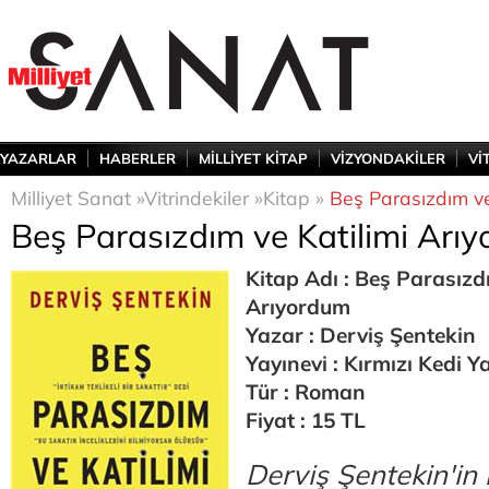
YAZARLAR
HABERLER
MİLLİYET KİTAP
VİZYONDAKİLER
Vİ
Milliyet Sanat »
Vitrindekiler »
Kitap »
Beş Parasızdım ve
Beş Parasızdım ve Katilimi Arı
Kitap Adı : Beş Parasızd
Arıyordum
Yazar : Derviş Şentekin
Yayınevi : Kırmızı Kedi Ya
Tür : Roman
Fiyat : 15 TL
Derviş Şentekin'in 