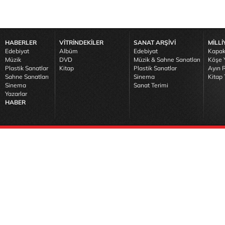
HABERLER
VİTRİNDEKİLER
SANAT ARŞİVİ
MİLLİ
Edebiyat
Albüm
Edebiyat
Kapak
Müzik
DVD
Müzik & Sahne Sanatları
Köşe Y
Plastik Sanatlar
Kitap
Plastik Sanatlar
Ayın R
Sahne Sanatları
Sinema
Kitap 
Sinema
Sanat Terimi
Yazarlar
HABER