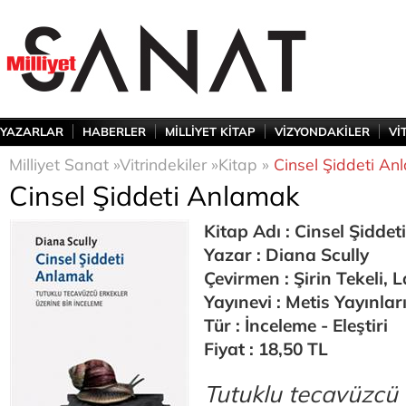
YAZARLAR
HABERLER
MİLLİYET KİTAP
VİZYONDAKİLER
Vİ
Milliyet Sanat »
Vitrindekiler »
Kitap »
Cinsel Şiddeti A
Cinsel Şiddeti Anlamak
Kitap Adı : Cinsel Şidde
Yazar : Diana Scully
Çevirmen : Şirin Tekeli, 
Yayınevi : Metis Yayınlar
Tür : İnceleme - Eleştiri
Fiyat : 18,50 TL
Tutuklu tecavüzcü 