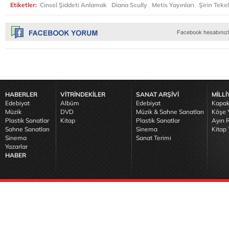
Etiketler:
Cinsel Şiddeti Anlamak
Diana Scully
Metis Yayınları
Şirin Tekel
HABERLER
VİTRİNDEKİLER
SANAT ARŞİVİ
MİLLİ
Edebiyat
Albüm
Edebiyat
Kapak
Müzik
DVD
Müzik & Sahne Sanatları
Köşe Y
Plastik Sanatlar
Kitap
Plastik Sanatlar
Ayın R
Sahne Sanatları
Sinema
Kitap 
Sinema
Sanat Terimi
Yazarlar
HABER