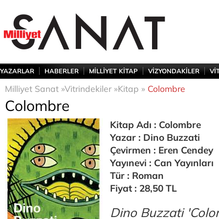
YAZARLAR
HABERLER
MİLLİYET KİTAP
VİZYONDAKİLER
Vİ
Milliyet Sanat »
Vitrindekiler »
Kitap »
Colombre
Colombre
Kitap Adı : Colombre
Yazar : Dino Buzzati
Çevirmen : Eren Cendey
Yayınevi : Can Yayınları
Tür : Roman
Fiyat : 28,50 TL
Dino Buzzati 'Colo