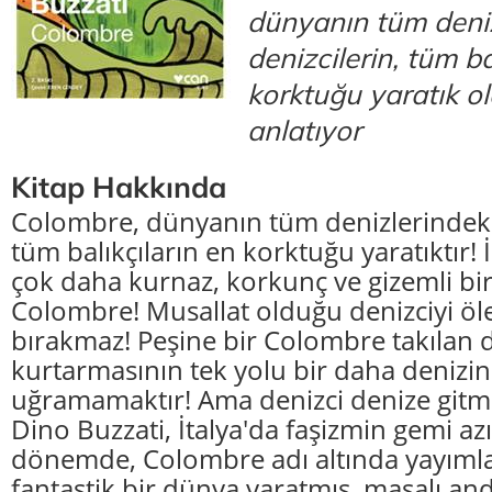
dünyanın tüm deniz
denizcilerin, tüm ba
korktuğu yaratık o
anlatıyor
Kitap Hakkında
Colombre, dünyanın tüm denizlerindeki 
tüm balıkçıların en korktuğu yaratıktır
çok daha kurnaz, korkunç ve gizemli bir
Colombre! Musallat olduğu denizciyi öl
bırakmaz! Peşine bir Colombre takılan d
kurtarmasının tek yolu bir daha denizin 
uğramamaktır! Ama denizci denize gitm
Dino Buzzati, İtalya'da faşizmin gemi azı
dönemde, Colombre adı altında yayımla
fantastik bir dünya yaratmış, masalı an