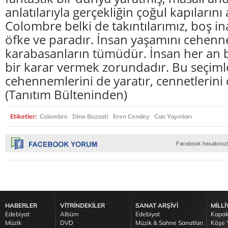
anlatılarıyla gerçekliğin çoğul kapılarını 
Colombre belki de takıntılarımız, boş ina
öfke ve paradır. İnsan yaşamını cehen
karabasanların tümüdür. İnsan her an 
bir karar vermek zorundadır. Bu seçiml
cehennemlerini de yaratır, cennetlerini 
(Tanıtım Bülteninden)
Etiketler:
Colombre
Dino Buzzati
Eren Cendey
Can Yayınları
HABERLER
VİTRİNDEKİLER
SANAT ARŞİVİ
MİLLİ
Edebiyat
Albüm
Edebiyat
Kapak
Müzik
DVD
Müzik & Sahne Sanatları
Köşe Y