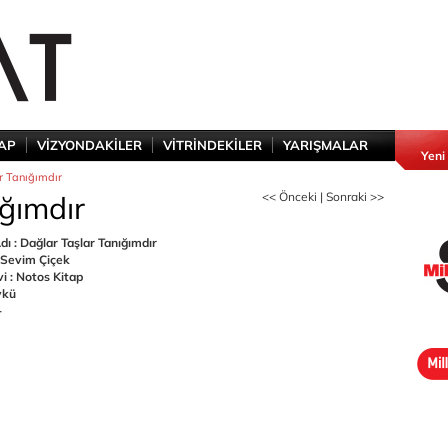
TAP
VİZYONDAKİLER
VİTRİNDEKİLER
YARIŞMALAR
Yeni
r Tanığımdır
ğımdır
<< Önceki
|
Sonraki >>
dı : Dağlar Taşlar Tanığımdır
 Sevim Çiçek
i : Notos Kitap
ykü
-