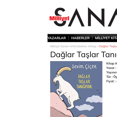
YAZARLAR
HABERLER
MİLLİYET Kİ
Milliyet Sanat »
Vitrindekiler »
Kitap »
Dağlar Taşla
Dağlar Taşlar Tanı
Kitap A
Yazar :
Yayınev
Tür : Ö
Fiyat : 