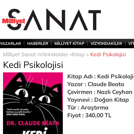
YAZARLAR
HABERLER
MİLLİYET KİTAP
VİZYONDAKİLER
Vİ
Milliyet Sanat »
Vitrindekiler »
Kitap »
Kedi Psikolojisi
Kedi Psikolojisi
Kitap Adı : Kedi Psikoloji
Yazar : Claude Beata
Çevirmen : Nazlı Ceyhan
Yayınevi : Doğan Kitap
Tür : Araştırma
Fiyat : 340,00 TL