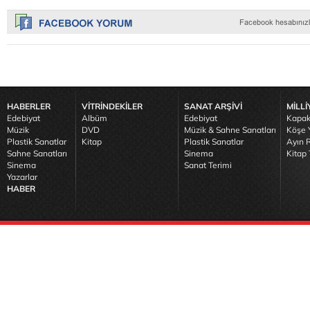
HABERLER
VİTRİNDEKİLER
SANAT ARŞİVİ
MİLLİ
Edebiyat
Albüm
Edebiyat
Kapak
Müzik
DVD
Müzik & Sahne Sanatları
Köşe Y
Plastik Sanatlar
Kitap
Plastik Sanatlar
Ayın R
Sahne Sanatları
Sinema
Kitap 
Sinema
Sanat Terimi
Yazarlar
HABER