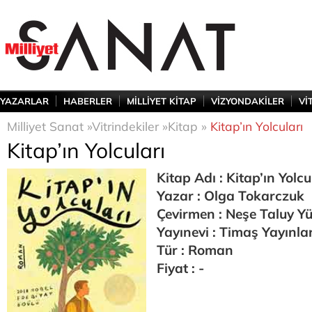
YAZARLAR
HABERLER
MİLLİYET KİTAP
VİZYONDAKİLER
Vİ
Milliyet Sanat »
Vitrindekiler »
Kitap »
Kitap’ın Yolcuları
Kitap’ın Yolcuları
Kitap Adı : Kitap’ın Yolcu
Yazar : Olga Tokarczuk
Çevirmen : Neşe Taluy Y
Yayınevi : Timaş Yayınlar
Tür : Roman
Fiyat : -