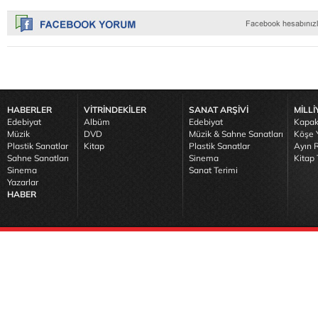
HABERLER
VİTRİNDEKİLER
SANAT ARŞİVİ
MİLLİ
Edebiyat
Albüm
Edebiyat
Kapak
Müzik
DVD
Müzik & Sahne Sanatları
Köşe Y
Plastik Sanatlar
Kitap
Plastik Sanatlar
Ayın R
Sahne Sanatları
Sinema
Kitap 
Sinema
Sanat Terimi
Yazarlar
HABER