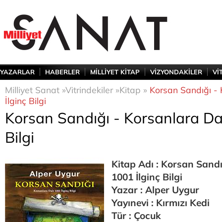
YAZARLAR
HABERLER
MİLLİYET KİTAP
VİZYONDAKİLER
Vİ
Milliyet Sanat »
Vitrindekiler »
Kitap »
Korsan Sandığı -
İlginç Bilgi
Korsan Sandığı - Korsanlara Dai
Bilgi
Kitap Adı : Korsan Sandı
1001 İlginç Bilgi
Yazar : Alper Uygur
Yayınevi : Kırmızı Kedi
Tür : Çocuk