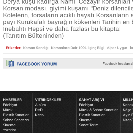
Derya kuşu kadırga Namlı Cezayir korsanları v
Korsan modası, giyimi kuşamı "Deniz dilenciler
Kölelerin, forsaların acıklı hayatı Korsanların
payı Kurukafalı bayrağın kökenleri Tarihin en
İnebahtı Hepsi ve daha fazlası bu kitapta!
(Tanıtım Bülteninden)
Etiketler:
Korsan Sandığı
Korsanlara Dair 1001 İlginç Bilgi
Alper Uygur
k
HABERLER
VİTRİNDEKİLER
SANAT ARŞİVİ
MİLLİ
Edebiyat
Albüm
Edebiyat
Kapak
Müzik
DVD
Müzik & Sahne Sanatları
Köşe Y
Plastik Sanatlar
Kitap
Plastik Sanatlar
Ayın R
Sahne Sanatları
Sinema
Kitap 
Sinema
Sanat Terimi
Yazarlar