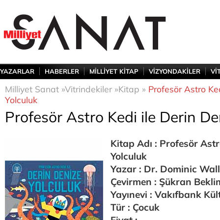
YAZARLAR
HABERLER
MİLLİYET KİTAP
VİZYONDAKİLER
Vİ
Milliyet Sanat »
Vitrindekiler »
Kitap »
Profesör Astro Ked
Yolculuk
Profesör Astro Kedi ile Derin De
Kitap Adı : Profesör Astr
Yolculuk
Yazar : Dr. Dominic Wal
Çevirmen : Şükran Bekli
Yayınevi : Vakıfbank Kült
Tür : Çocuk