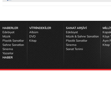
HABERLER
VİTRİNDEKİLER
SANAT ARŞİVİ
MİLLİ
Edebiyat
Albüm
Edebiyat
Kapak
Müzik
DVD
Müzik & Sahne Sanatları
Köşe Y
Plastik Sanatlar
Kitap
Plastik Sanatlar
Ayın R
Sahne Sanatları
Sinema
Kitap 
Sinema
Sanat Terimi
Yazarlar
HABER