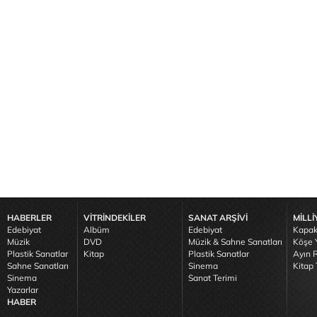
HABERLER
VİTRİNDEKİLER
SANAT ARŞİVİ
MİLLİ
Edebiyat
Albüm
Edebiyat
Kapak
Müzik
DVD
Müzik & Sahne Sanatları
Köşe Y
Plastik Sanatlar
Kitap
Plastik Sanatlar
Ayın R
Sahne Sanatları
Sinema
Kitap 
Sinema
Sanat Terimi
Yazarlar
HABER