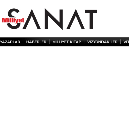
YAZARLAR
HABERLER
MİLLİYET KİTAP
VİZYONDAKİLER
Vİ