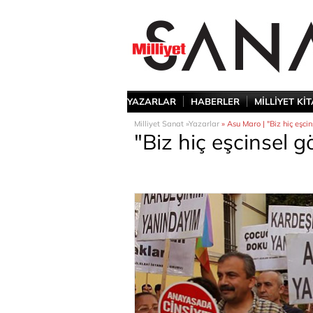
YAZARLAR
HABERLER
MİLLİYET Kİ
Milliyet Sanat »
Yazarlar
» Asu Maro | "Biz hiç eşci
"Biz hiç eşcinsel 