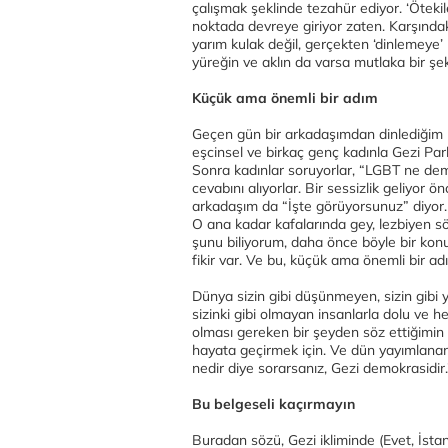
çalışmak şeklinde tezahür ediyor. ‘Ötek
noktada devreye giriyor zaten. Karşında
yarım kulak değil, gerçekten ‘dinlemeye’
yüreğin ve aklın da varsa mutlaka bir şek
Küçük ama önemli bir adım
Geçen gün bir arkadaşımdan dinlediğim 
eşcinsel ve birkaç genç kadınla Gezi Pa
Sonra kadınlar soruyorlar, “LGBT ne deme
cevabını alıyorlar. Bir sessizlik geliyor ö
arkadaşım da “İşte görüyorsunuz” diyor.
O ana kadar kafalarında gey, lezbiyen sö
şunu biliyorum, daha önce böyle bir kon
fikir var. Ve bu, küçük ama önemli bir ad
Dünya sizin gibi düşünmeyen, sizin gibi ya
sizinki gibi olmayan insanlarla dolu ve he
olması gereken bir şeyden söz ettiğimin f
hayata geçirmek için. Ve dün yayımlanan
nedir diye sorarsanız, Gezi demokrasidir.
Bu belgeseli kaçırmayın
Buradan sözü, Gezi ikliminde (Evet, İsta