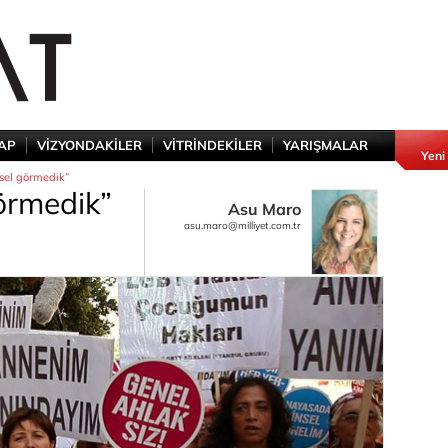
TAP
VİZYONDAKİLER
VİTRİNDEKİLER
YARIŞMALAR
Yeni
nsel görmedik”
görmedik”
Asu Maro
asu.maro@milliyet.com.tr