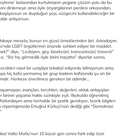
ileştirme’ belasından kurtulmanın yegane çözüm yolu da bu
kini dinlemeye ama öyle önyargılarının perdesi arkasından,
 başlıyorsun ve duyduğun şeyi, süzgecini kullanabileceğin bir
ilde anlıyorsun.
hikaye mesela, bunun en güzel örneklerinden biri. Arkadaşım
rkı’nda LGBT örgütlerinin önünde sohbet ediyor bir müddet.
k?” diye, “Lezbiyen, gey, biseksüel, transseksüel, travesti”
nce, “Biz hiç görmedik öyle birini hayatta” diyorlar sonra,
zcükleri nasıl bir uzaylıya tekabül ediyordu bilmiyorum ama,
uya hiç kafa yormamış bir grup kadının kafasında şu an bir
ımdır. Herkese önerilmesi gereken bir adımdır...
şamayan, inançları, tercihleri, değerleri, ahlak anlayışları
r birinin yaşama hakkı sizinkiyle eşit. İlkokulda öğrenilmiş
arkındayım ama herhalde bir pratik gerekiyor, teorik bilgileri
 röportajımızda Ertuğrul Kürkçü’nün dediği gibi “Demokrasi
”
nbul Valisi Mutlu’nun 10 küsür gün sonra fark edip özür