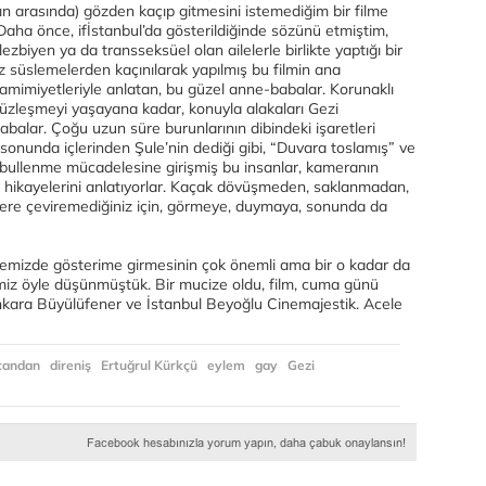
n arasında) gözden kaçıp gitmesini istemediğim bir filme
aha önce, ifİstanbul’da gösterildiğinde sözünü etmiştim,
biyen ya da transseksüel olan ailelerle birlikte yaptığı bir
iz süslemelerden kaçınılarak yapılmış bu filmin ana
amimiyetleriyle anlatan, bu güzel anne-babalar. Korunaklı
yüzleşmeyi yaşayana kadar, konuyla alakaları Gezi
abalar. Çoğu uzun süre burunlarının dibindeki işaretleri
nunda içlerinden Şule’nin dediği gibi, “Duvara toslamış” ve
bullenme mücadelesine girişmiş bu insanlar, kameranın
kip hikayelerini anlatıyorlar. Kaçak dövüşmeden, saklanmadan,
 yere çeviremediğiniz için, görmeye, duymaya, sonunda da
kemizde gösterime girmesinin çok önemli ama bir o kadar da
z öyle düşünmüştük. Bir mucize oldu, film, cuma günü
nkara Büyülüfener ve İstanbul Beyoğlu Cinemajestik. Acele
candan
direniş
Ertuğrul Kürkçü
eylem
gay
Gezi