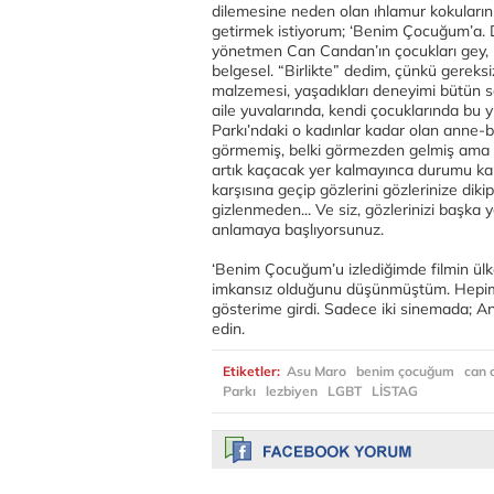
dilemesine neden olan ıhlamur kokularını
getirmek istiyorum; ‘Benim Çocuğum’a. D
yönetmen Can Candan’ın çocukları gey, lez
belgesel. “Birlikte” dedim, çünkü gereks
malzemesi, yaşadıkları deneyimi bütün s
aile yuvalarında, kendi çocuklarında bu 
Parkı’ndaki o kadınlar kadar olan anne-b
görmemiş, belki görmezden gelmiş ama so
artık kaçacak yer kalmayınca durumu ka
karşısına geçip gözlerini gözlerinize di
gizlenmeden... Ve siz, gözlerinizi başka
anlamaya başlıyorsunuz.
‘Benim Çocuğum’u izlediğimde filmin ül
imkansız olduğunu düşünmüştüm. Hepimi
gösterime girdi. Sadece iki sinemada; A
edin.
Etiketler:
Asu Maro
benim çocuğum
can 
Parkı
lezbiyen
LGBT
LİSTAG