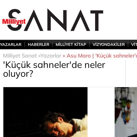
YAZARLAR
HABERLER
MİLLİYET KİTAP
VİZYONDAKİLER
Vİ
Milliyet Sanat »
Yazarlar
» Asu Maro | 'Küçük sahneler'd
'Küçük sahneler'de neler
oluyor?