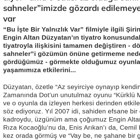
sahneler”imizde gözardı edilemeyec
var
“Bu İşte Bir Yalnızlık Var” filmiyle ilgili Şi
Engin Altan Düzyatan’ın tiyatro konusundaki 
tiyatroyla ilişkisini tamamen değiştiren - 
sahneler”i gözümün önüne getirmeme neden
gördüğümüz - görmekte olduğumuz oyunları
yaşamımıza etkilerini...
Düzyatan, özetle “Az seyirciye oynayıp kendi
Zamanında Dot’un unutulmaz oyunu “Kürklü 
ve o oyunla da izleyen herkesi derinden etki
söz ediyoruz. Yıl 2007 idi, sahiden efsane bir
kadroydu, üzgünüm ama çoğumuz Engin Altan
Rıza Kocaoğlu’nu da, Enis Arıkan’ı da, Cemil B
kez orada görmüş ve “Vay be, ne şahane bir 