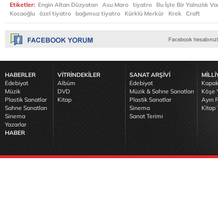
Etiketler:
Engin Altan Düzyatan
Asu Maro
tiyatro
Bu İşte Bir Yalnızlık Va
Kocaoğlu
özel tiyatro
bağımsız tiyatro
Kürklü Merkür
Krek
Craft
HABERLER
VİTRİNDEKİLER
SANAT ARŞİVİ
MİLLİ
Edebiyat
Albüm
Edebiyat
Kapak
Müzik
DVD
Müzik & Sahne Sanatları
Köşe Y
Plastik Sanatlar
Kitap
Plastik Sanatlar
Ayın R
Sahne Sanatları
Sinema
Kitap 
Sinema
Sanat Terimi
Yazarlar
HABER