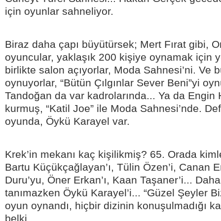
için oyunlar sahneliyor.
Biraz daha çapı büyütürsek; Mert Fırat gibi, O
oyuncular, yaklaşık 200 kişiye oynamak için y
birlikte salon açıyorlar, Moda Sahnesi’ni. Ve 
oynuyorlar, “Bütün Çılgınlar Sever Beni”yi oynu
Tandoğan da var kadrolarında... Ya da Engin He
kurmuş, “Katil Joe” ile Moda Sahnesi’nde. D
oyunda, Öykü Karayel var.
Krek’in mekanı kaç kişilikmiş? 65. Orada kimler
Bartu Küçükçağlayan’ı, Tülin Özen’i, Canan Er
Duru’yu, Öner Erkan’ı, Kaan Taşaner’i... Daha
tanımazken Öykü Karayel’i... “Güzel Şeyler Biz
oyun oynandı, hiçbir dizinin konuşulmadığı k
belki...