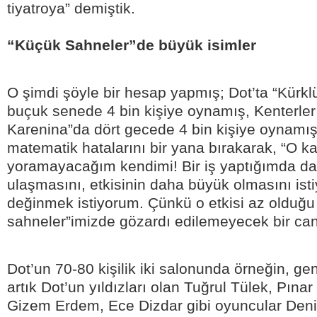
tiyatroya” demiştik.
“Küçük Sahneler”de büyük isimler
O şimdi şöyle bir hesap yapmış; Dot’ta “Kürkl
buçuk senede 4 bin kişiye oynamış, Kenterle
Karenina”da dört gecede 4 bin kişiye oynamış
matematik hatalarını bir yana bırakarak, “O k
yoramayacağım kendimi! Bir iş yaptığımda da
ulaşmasını, etkisinin daha büyük olmasını is
değinmek istiyorum. Çünkü o etkisi az olduğu
sahneler”imizde gözardı edilemeyecek bir canl
Dot’un 70-80 kişilik iki salonunda örneğin, ge
artık Dot’un yıldızları olan Tuğrul Tülek, Pına
Gizem Erdem, Ece Dizdar gibi oyuncular Deniz