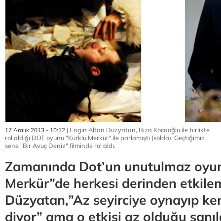
| Engin Altan Düzyatan, Rıza Kocaoğlu ile birlikte
17 Aralık 2013 - 10:12
rol aldığı DOT oyunu "Kürklü Merkür" ile parlamıştı (solda). Geçtiğimiz
sene "Bir Avuç Deniz" filminde rol aldı.
Zamanında Dot’un unutulmaz oyun
Merkür”de herkesi derinden etkile
Düzyatan,”Az seyirciye oynayıp k
diyor” ama o etkisi az olduğu sanı