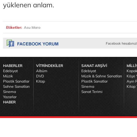
yüklenen anlam.
Etiketler:
Asu Maro
HABERLER
VİTRİNDEKİLER
SANAT ARŞİVİ
MİLLİ
Edebiyat
Albüm
Edebiyat
Kapak
Müzik
DVD
Müzik & Sahne Sanatları
Köşe Y
Plastik Sanatlar
Kitap
Plastik Sanatlar
Ayın R
Sahne Sanatları
Sinema
Kitap 
Sinema
Sanat Terimi
Yazarlar
HABER