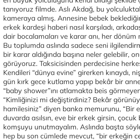
en büyük yolculuğuna kendi bildiği şekilde 
tanıyoruz filmde. Aslı Akdağ, bu yolculukta
kameraya almış. Annesine bebek beklediğini
erkek kardeşi haberi nasıl karşıladı, arkadaş 
dair bocalamaları ve karar anı, her dönüm n
Bu toplumda aslında sadece seni ilgilendir
bir karar aldığında başına neler gelebilir, o
görüyoruz. Taksicisinden perdecisine herkesin
Kendileri “dünya evine” girerken kınaydı, ni
gün kırk gece kutlama yapıp bekâr bir anne
“baby shower”ını atlamakta beis görmeyen
“Kimliğinizi mi değiştirdiniz? Bekâr görün
hamilesiniz” diyen banka memurunu, “Bir e
duvarda asılsın, eve bir erkek girsin, çocuk 
komşuyu unutmayalım. Aslında başta söyle
hep bu son cümlede mevcut, “bir erkeğin c