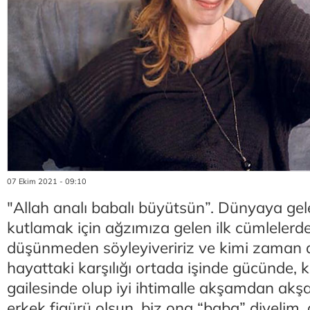
07 Ekim 2021 - 09:10
"Allah analı babalı büyütsün”. Dünyaya gel
kutlamak için ağzımıza gelen ilk cümlelerden 
düşünmeden söyleyiveririz ve kimi zaman d
hayattaki karşılığı ortada işinde gücünde, 
gailesinde olup iyi ihtimalle akşamdan akş
erkek figürü olsun, biz ona “baba” diyelim