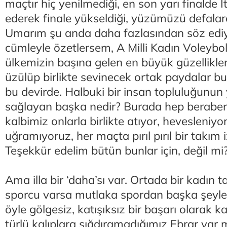
maçtır hiç yenilmediği, en son yarı finalde 
ederek finale yükseldiği, yüzümüzü defala
Umarım şu anda daha fazlasından söz edi
cümleyle özetlersem, A Milli Kadın Voleybo
ülkemizin başına gelen en büyük güzelliklerd
üzülüp birlikte sevinecek ortak paydalar bu
bu devirde. Halbuki bir insan topluluğunu
sağlayan başka nedir? Burada hep beraber
kalbimiz onlarla birlikte atıyor, hevesleniyor
uğramıyoruz, her maçta pırıl pırıl bir takım 
Teşekkür edelim bütün bunlar için, değil mi
Ama illa bir ‘daha’sı var. Ortada bir kadın t
sporcu varsa mutlaka spordan başka şeyler
öyle gölgesiz, katışıksız bir başarı olarak 
türlü kalıplara sığdıramadığımız Ebrar var 