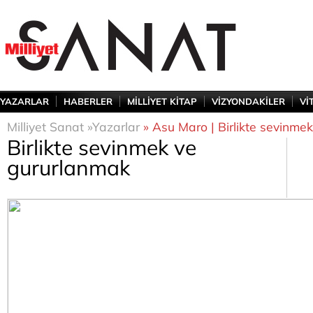
YAZARLAR
HABERLER
MİLLİYET KİTAP
VİZYONDAKİLER
Vİ
Milliyet Sanat »
Yazarlar
» Asu Maro | Birlikte sevinme
Birlikte sevinmek ve
gururlanmak