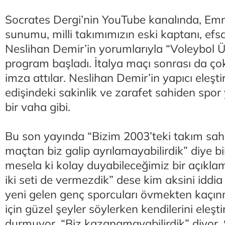
Socrates Dergi’nin YouTube kanalında, Emr
sunumu, milli takımımızın eski kaptanı, ef
Neslihan Demir’in yorumlarıyla “Voleybol Ülk
program başladı. İtalya maçı sonrası da çok
imza attılar. Neslihan Demir’in yapıcı eleştir
edişindeki sakinlik ve zarafet sahiden sp
bir vaha gibi.
Bu son yayında “Bizim 2003’teki takım sah
maçtan biz galip ayrılamayabilirdik” diye b
mesela ki kolay duyabileceğimiz bir açıklam
iki seti de vermezdik” dese kim aksini iddia 
yeni gelen genç sporcuları övmekten kaçınm
için güzel şeyler söylerken kendilerini eleşt
durmuyor. “Biz kazanamayabilirdik” diyor.