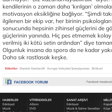
kendilerinin o zaman daha ‘kırılgan’ olmalar
motivasyon eksikliğine bağlıyor. “Şimdi takı
ilgilenen bir ekip var, her birinin psikologla
sonucunda hepsinin zihinsel güçlerini de gö
güçlerinin yanında. Hiç pes etmemek kolay
verilmiş iki kötü setin ardından” diye tamam
Olgunluk insana da spora da ne kadar yakış
Daha sık rastlasak keşke.
Etiketler:
Daniele Santarelli
Avrupa Voleybol Şampiyonası
Brüksel
HABERLER
VİTRİNDEKİLER
SANAT ARŞİVİ
MİLLİ
Edebiyat
Albüm
Edebiyat
Kapak
Müzik
DVD
Müzik & Sahne Sanatları
Köşe Y