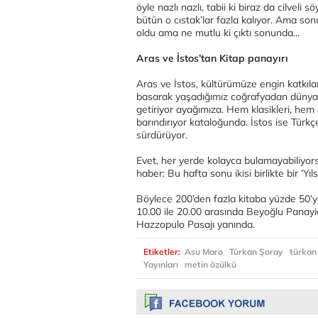
öyle nazlı nazlı, tabii ki biraz da cilvel
bütün o cıstak’lar fazla kalıyor. Ama so
oldu ama ne mutlu ki çıktı sonunda...
Aras ve İstos’tan Kitap panayırı
Aras ve İstos, kültürümüze engin katkılar
basarak yaşadığımız coğrafyadan dünyanın
getiriyor ayağımıza. Hem klasikleri, he
barındırıyor kataloğunda. İstos ise Türk
sürdürüyor.
Evet, her yerde kolayca bulamayabiliyors
haber: Bu hafta sonu ikisi birlikte bir ‘Yı
Böylece 200’den fazla kitaba yüzde 50’ye 
10.00 ile 20.00 arasında Beyoğlu Panayia
Hazzopulo Pasajı yanında.
Etiketler:
Asu Maro
Türkan Şoray
türkan
Yayınları
metin özülkü