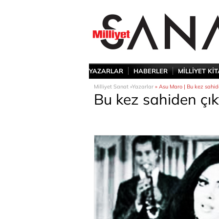
YAZARLAR
HABERLER
MİLLİYET Kİ
Milliyet Sanat »
Yazarlar
» Asu Maro | Bu kez sahide
Bu kez sahiden çık