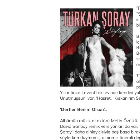
‘
“
i
bi
Bi
iç
B
B
s
o
T
al
p
Yıllar önce Levent’teki evinde kendini yal
Unutmuşsun’ var, ‘Hasret’, ‘Kıskanırım 
‘Dertler Benim Olsun’...
Albümün müzik direktörü Metin Özülkü. 
David Sanboy remix versiyonları da var
Şoray’ı daha dinleyicisiyle baş başa bır
söylerken duymamış olmamız önemli değil,