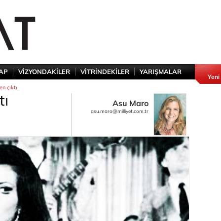
TAP
VİZYONDAKİLER
VİTRİNDEKİLER
YARIŞMALAR
Yeni
n çıktı
tı
Asu Maro
asu.maro@milliyet.com.tr