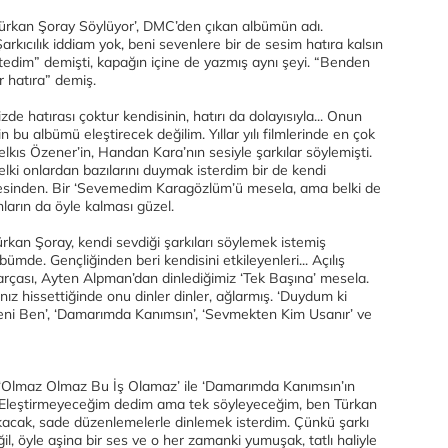
Türkan Şoray Söylüyor’, DMC’den çıkan albümün adı.
Şarkıcılık iddiam yok, beni sevenlere bir de sesim hatıra kalsın
stedim” demişti, kapağın içine de yazmış aynı şeyi. “Benden
r hatıra” demiş.
zde hatırası çoktur kendisinin, hatırı da dolayısıyla... Onun
in bu albümü eleştirecek değilim. Yıllar yılı filmlerinde en çok
elkıs Özener’in, Handan Kara’nın sesiyle şarkılar söylemişti.
elki onlardan bazılarını duymak isterdim bir de kendi
esinden. Bir ‘Sevemedim Karagözlüm’ü mesela, ama belki de
nların da öyle kalması güzel.
ürkan Şoray, kendi sevdiği şarkıları söylemek istemiş
bümde. Gençliğinden beri kendisini etkileyenleri... Açılış
arçası, Ayten Alpman’dan dinlediğimiz ‘Tek Başına’ mesela.
nız hissettiğinde onu dinler dinler, ağlarmış. ‘Duydum ki
Seni Ben’, ‘Damarımda Kanımsın’, ‘Sevmekten Kim Usanır’ ve
‘Olmaz Olmaz Bu İş Olamaz’ ile ‘Damarımda Kanımsın’ın
. Eleştirmeyeceğim dedim ama tek söyleyeceğim, ben Türkan
akacak, sade düzenlemelerle dinlemek isterdim. Çünkü şarkı
 öyle aşina bir ses ve o her zamanki yumuşak, tatlı haliyle