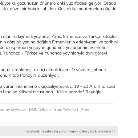
i söylüyor ki, gözünüzün önüne o anki yüz ifadesi geliyor. Orada
nuçta, güzel bir hatıra sahiden. Geç oldu, muhtemelen güç de
ı olan iki kıymetli yayınevi. Aras, Ermenice ve Türkçe kitaplar
 dört bir yanına dağılan Ermeniler’in edebiyatını ve tarihini
m de diasporada yaşayan günümüz yazarlarının eserlerini
çe, Yunanca - Türkçe ve Yunanca yayınlarıyla aynı görevi
unuz kitaplarını, takipçi olmak lazım. O yüzden şahane
lsonu Kitap Panayırı’ düzenliyor.
varan indirimlerle ulaşabiliyorsunuz. 19 - 20 Aralık’ta saat
 İsodion Kilisesi avlusunda... Kilise nerede? Beyoğlu
 şoray söylüyor
DMC
albüm
İstos Yayınları
Aras