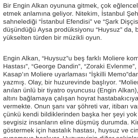
Bir Engin Alkan oyununa gitmek, çok eğlenceli
etmek anlamına geliyor. Nitekim, İstanbul Şehi
sahnelediği “İstanbul Efendisi” ve “Şark Dişçis
düşündüğü Aysa prodüksiyonu “Huysuz” da, b
yükselten türden bir müzikli oyun.
Engin Alkan, “Huysuz”u beş farklı Moliere kom
Hastası”, “George Dandin”, “Zoraki Evlenme”,
Kasap’ın Moliere uyarlaması “İşkilli Memo”da
yazmış. Olay, bir huzurevinde başlıyor. “Molie
anılan ünlü bir tiyatro oyuncusu (Engin Alkan
altını bağlamaya çalışan hoyrat hastabakıcıy
vermekte. Onun şanı var şöhreti var, itibarı var
çünkü kendi bildiklerinden başka her şeyi yok
sevgisiz insanların eline düşmüş durumda. K
göstermek için hastalık hastası, huysuz ve ci