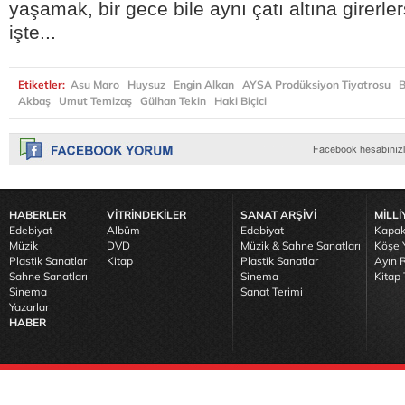
yaşamak, bir gece bile aynı çatı altına girerle
işte...
Etiketler:
Asu Maro
Huysuz
Engin Alkan
AYSA Prodüksiyon Tiyatrosu
B
Akbaş
Umut Temizaş
Gülhan Tekin
Haki Biçici
HABERLER
VİTRİNDEKİLER
SANAT ARŞİVİ
MİLLİ
Edebiyat
Albüm
Edebiyat
Kapak
Müzik
DVD
Müzik & Sahne Sanatları
Köşe Y
Plastik Sanatlar
Kitap
Plastik Sanatlar
Ayın R
Sahne Sanatları
Sinema
Kitap 
Sinema
Sanat Terimi
Yazarlar
HABER