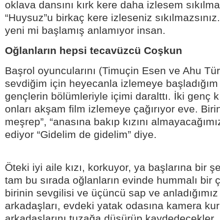
oklava dansını kırk kere daha izlesem sıkılm
“Huysuz”u birkaç kere izleseniz sıkılmazsınız
yeni mi başlamış anlamıyor insan.
Oğlanların hepsi tecavüzcü Coşkun
Başrol oyuncularını (Timuçin Esen ve Ahu Tü
sevdiğim için heyecanla izlemeye başladığım “
gençlerin bölümleriyle içimi daralttı. İki genç kı
onları akşam film izlemeye çağırıyor eve. Birin
meşrep”, “anasına bakıp kızını almayacağımız i
ediyor “Gidelim de gidelim” diye.
Öteki iyi aile kızı, korkuyor, ya başlarına bir ş
tam bu sırada oğlanların evinde hummalı bir 
birinin sevgilisi ve üçüncü sap ve anladığımız
arkadaşları, evdeki yatak odasına kamera kuru
arkadaşlarını tuzağa düşürüp kaydedecekler. İ