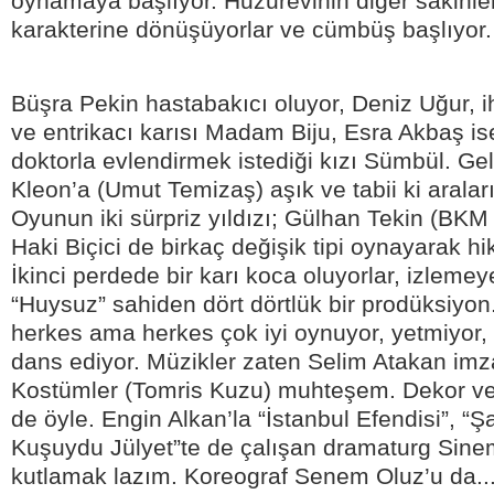
oynamaya başlıyor. Huzurevinin diğer sakinler
karakterine dönüşüyorlar ve cümbüş başlıyor.
Büşra Pekin hastabakıcı oluyor, Deniz Uğur, i
ve entrikacı karısı Madam Biju, Esra Akbaş is
doktorla evlendirmek istediği kızı Sümbül. G
Kleon’a (Umut Temizaş) aşık ve tabii ki aralar
Oyunun iki sürpriz yıldızı; Gülhan Tekin (BKM
Haki Biçici de birkaç değişik tipi oynayarak hi
İkinci perdede bir karı koca oluyorlar, izlem
“Huysuz” sahiden dört dörtlük bir prodüksiyon
herkes ama herkes çok iyi oynuyor, yetmiyor, 
dans ediyor. Müzikler zaten Selim Atakan imza
Kostümler (Tomris Kuzu) muhteşem. Dekor ve
de öyle. Engin Alkan’la “İstanbul Efendisi”, “Şa
Kuşuydu Jülyet”te de çalışan dramaturg Sine
kutlamak lazım. Koreograf Senem Oluz’u da...