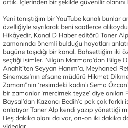
artık. İçlerinden bir şekilde güvenilir olanın
Yeni tanıştığım bir YouTube kanalı bunlar a
özelliğiyle sıyrılarak beni saatlerce alıkoyd
Hikâyedir, Kanal D Haber editörü Taner Al
zamanında önemli bulduğu hayatları anlatm
bugüne taşıdığı bir kanal. Bahsettiğim iki öze
seçtiği isimler. Nilgün Marmara’dan Bilge
Anahit’ten Seyyan Hanım’a, Meyhaneci Re
Sineması’nın efsane müdürü Hikmet Dikm
Zamanı”nın ‘resimdeki kadın’ı Sema Özca
bir zamanlar ‘mercimek teyze’ diye anılan 
Baysal’dan Kazancı Bedih’e pek çok farklı i
anlatıyor Taner Alp kendi yazıp yönettiği mi
Beş dakika olanı da var, on-on iki dakika da.
videolar.