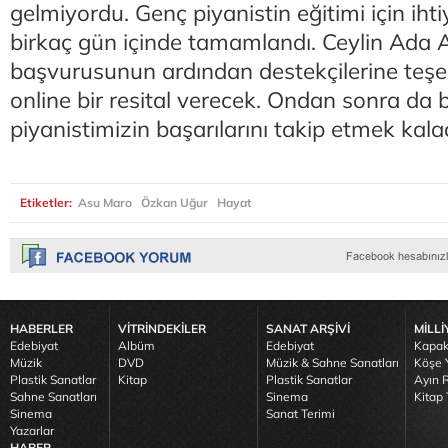
gelmiyordu. Genç piyanistin eğitimi için ih
birkaç gün içinde tamamlandı. Ceylin Ada A
başvurusunun ardından destekçilerine teşe
online bir resital verecek. Ondan sonra da 
piyanistimizin başarılarını takip etmek kala
Etiketler:
Asu Maro
Özkan Uğur
Hayat
HABERLER
VİTRİNDEKİLER
SANAT ARŞİVİ
MİLLİ
Edebiyat
Albüm
Edebiyat
Kapak
Müzik
DVD
Müzik & Sahne Sanatları
Köşe Y
Plastik Sanatlar
Kitap
Plastik Sanatlar
Ayın R
Sahne Sanatları
Sinema
Kitap 
Sinema
Sanat Terimi
Yazarlar
HABER