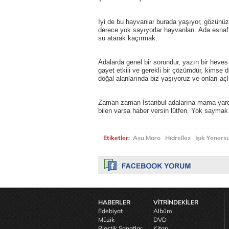
İyi de bu hayvanlar burada yaşıyor, gözünü
derece yok sayıyorlar hayvanları. Ada esnafını
su atarak kaçırmak.
Adalarda genel bir sorundur, yazın bir heves 
gayet etkili ve gerekli bir çözümdür, kims
doğal alanlarında biz yaşıyoruz ve onları a
Zaman zaman İstanbul adalarına mama yardım
bilen varsa haber versin lütfen. Yok saymak
Etiketler:
Asu Maro
Hıdrellez
Işık Yeners
HABERLER
VİTRİNDEKİLER
Edebiyat
Albüm
Müzik
DVD
Plastik Sanatlar
Kitap