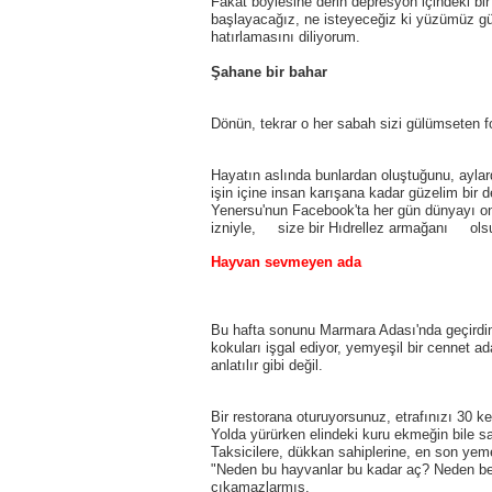
Fakat böylesine derin depresyon içindeki bir
başlayacağız, ne isteyeceğiz ki yüzümüz gü
hatırlamasını diliyorum.
Şahane bir bahar
Dönün, tekrar o her sabah sizi gülümseten fot
Hayatın aslında bunlardan oluştuğunu, ayla
işin içine insan karışana kadar güzelim bi
Yenersu'nun Facebook'ta her gün dünyayı onu
izniyle, size bir Hıdrellez armağanı olsu
Hayvan sevmeyen ada
Bu hafta sonunu Marmara Adası'nda geçirdim
kokuları işgal ediyor, yemyeşil bir cennet a
anlatılır gibi değil.
Bir restorana oturuyorsunuz, etrafınızı 30 k
Yolda yürürken elindeki kuru ekmeğin bile say
Taksicilere, dükkan sahiplerine, en son yeme
"Neden bu hayvanlar bu kadar aç? Neden besl
çıkamazlarmış.