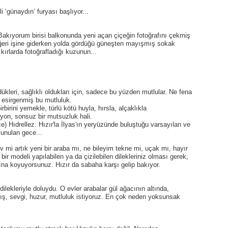
i ‘günaydın’ furyası başlıyor...
Bakıyorum birisi balkonunda yeni açan çiçeğin fotoğrafını çekmiş
ğeri işine giderken yolda gördüğü güneşten mayışmış sokak
kırlarda fotoğrafladığı kuzunun...
dükleri, sağlıklı oldukları için, sadece bu yüzden mutlular. Ne fena
n esirgenmiş bu mutluluk.
birini yemekle, türlü kötü huyla, hırsla, alçaklıkla
yon, sonsuz bir mutsuzluk hali.
) Hıdrellez. Hızır'la İlyas'ın yeryüzünde buluştuğu varsayılan ve
lunulan gece...
v mi artık yeni bir araba mı, ne bileyim tekne mi, uçak mı, hayır
r modeli yapılabilen ya da çizilebilen dilekleriniz olması gerek;
ltına koyuyorsunuz. Hızır da sabaha karşı gelip bakıyor.
lekleriyle doluydu. O evler arabalar gül ağacının altında,
ış, sevgi, huzur, mutluluk istiyoruz. En çok neden yoksunsak