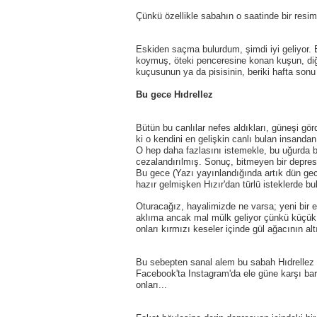
Çünkü özellikle sabahın o saatinde bir resiml
Eskiden saçma bulurdum, şimdi iyi geliyor. 
koymuş, öteki penceresine konan kuşun, di
kuçusunun ya da pisisinin, beriki hafta sonu 
Bu gece Hıdrellez
Bütün bu canlılar nefes aldıkları, güneşi gör
ki o kendini en gelişkin canlı bulan insanda
O hep daha fazlasını istemekle, bu uğurda bir
cezalandırılmış. Sonuç, bitmeyen bir depres
Bu gece (Yazı yayınlandığında artık dün gece
hazır gelmişken Hızır'dan türlü isteklerde bu
Oturacağız, hayalimizde ne varsa; yeni bir e
aklıma ancak mal mülk geliyor çünkü küçük bi
onları kırmızı keseler içinde gül ağacının a
Bu sebepten sanal alem bu sabah Hıdrellez di
Facebook'ta Instagram'da ele güne karşı bar
onları...