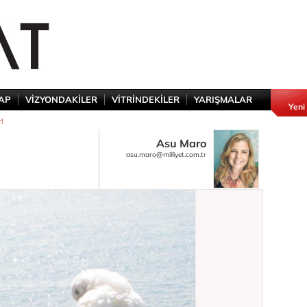
TAP
VİZYONDAKİLER
VİTRİNDEKİLER
YARIŞMALAR
Yeni
r!
Asu Maro
asu.maro@milliyet.com.tr