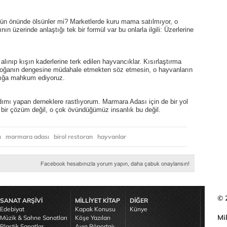
zün önünde ölsünler mi? Marketlerde kuru mama satılmıyor, o
n üzerinde anlaştığı tek bir formül var bu onlarla ilgili: Üzerlerine
alınıp kışın kaderlerine terk edilen hayvancıklar. Kısırlaştırma
e doğanın dengesine müdahale etmekten söz etmesin, o hayvanların
çlığa mahkum ediyoruz.
ı yapan derneklere rastlıyorum. Marmara Adası için de bir yol
 bir çözüm değil, o çok övündüğümüz insanlık bu değil.
u
marmara adası
birol restoran
hayvanlar
© 
SANAT ARŞİVİ
MİLLİYET KİTAP
DİĞER
Edebiyat
Kapak Konusu
Künye
Mil
Müzik & Sahne Sanatları
Köşe Yazıları
Plastik Sanatlar
Ayın Röportajı