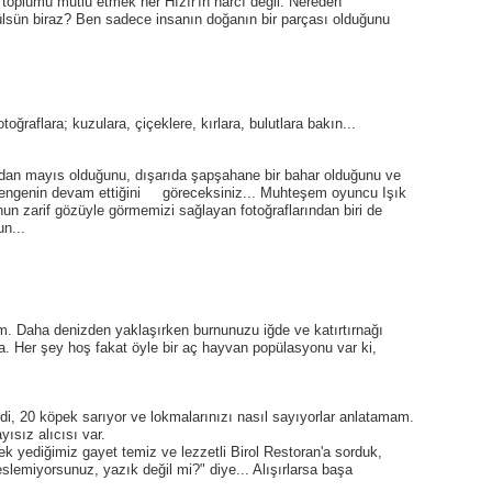
 toplumu mutlu etmek her Hızır'ın harcı değil. Nereden
lsün biraz? Ben sadece insanın doğanın bir parçası olduğunu
oğraflara; kuzulara, çiçeklere, kırlara, bulutlara bakın...
rdan mayıs olduğunu, dışarıda şapşahane bir bahar olduğunu ve
r dengenin devam ettiğini göreceksiniz... Muhteşem oyuncu Işık
n zarif gözüyle görmemizi sağlayan fotoğraflarından biri de
n...
. Daha denizden yaklaşırken burnunuzu iğde ve katırtırnağı
da. Her şey hoş fakat öyle bir aç hayvan popülasyonu var ki,
edi, 20 köpek sarıyor ve lokmalarınızı nasıl sayıyorlar anlatamam.
ısız alıcısı var.
k yediğimiz gayet temiz ve lezzetli Birol Restoran'a sorduk,
emiyorsunuz, yazık değil mi?" diye... Alışırlarsa başa