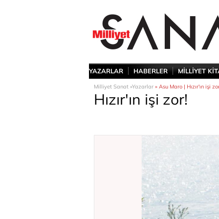
YAZARLAR
HABERLER
MİLLİYET Kİ
Milliyet Sanat »
Yazarlar
» Asu Maro | Hızır'ın işi zo
Hızır'ın işi zor!