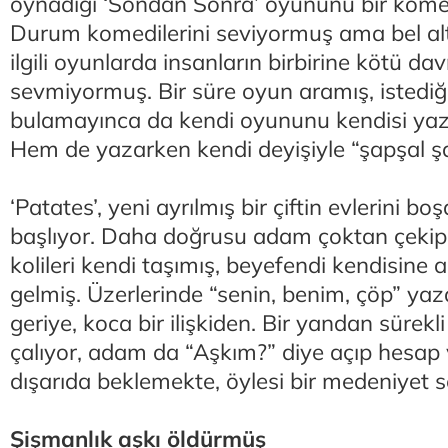
oynadığı ‘Sondan Sonra’ oyununu bir komedi
Durum komedilerini seviyormuş ama bel altı es
ilgili oyunlarda insanların birbirine kötü d
sevmiyormuş. Bir süre oyun aramış, istediği 
bulamayınca da kendi oyununu kendisi ya
Hem de yazarken kendi deyişiyle “şapşal şa
‘Patates’, yeni ayrılmış bir çiftin evlerini b
başlıyor. Daha doğrusu adam çoktan çekip 
kolileri kendi taşımış, beyefendi kendisine a
gelmiş. Üzerlerinde “senin, benim, çöp” yaz
geriye, koca bir ilişkiden. Bir yandan sürekl
çalıyor, adam da “Aşkım?” diye açıp hesap v
dışarıda beklemekte, öylesi bir medeniyet s
Şişmanlık aşkı öldürmüş