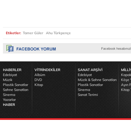
Etiketler:
Tamer Güler
Ahu Türkpençe
HABERLER
VİTRİNDEKİLER
SANAT ARŞİVİ
MİLLİ
Edebiyat
Albüm
Edebiyat
Kapak
Müzik
DVD
Müzik & Sahne Sanatları
Köşe Y
Plastik Sanatlar
Kitap
Plastik Sanatlar
Ayın R
Sahne Sanatları
Sinema
Kitap 
Sinema
Sanat Terimi
Yazarlar
HABER