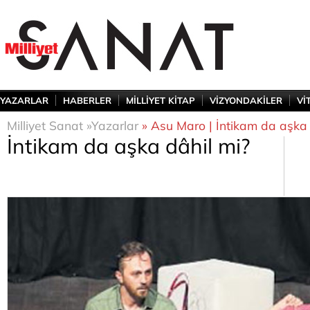
YAZARLAR
HABERLER
MİLLİYET KİTAP
VİZYONDAKİLER
Vİ
Milliyet Sanat »
Yazarlar
» Asu Maro | İntikam da aşka 
İntikam da aşka dâhil mi?