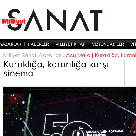
YAZARLAR
HABERLER
MİLLİYET KİTAP
VİZYONDAKİLER
Vİ
Milliyet Sanat »
Yazarlar
» Asu Maro | Kuraklığa, karan
Kuraklığa, karanlığa karşı
sinema