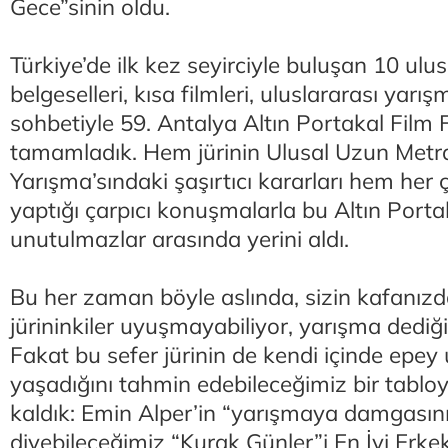
Gece”sinin oldu.
Türkiye’de ilk kez seyirciyle buluşan 10 ulus
belgeselleri, kısa filmleri, uluslararası yarı
sohbetiyle 59. Antalya Altın Portakal Film F
tamamladık. Hem jürinin Ulusal Uzun Metra
Yarışma’sındaki şaşırtıcı kararları hem her 
yaptığı çarpıcı konuşmalarla bu Altın Port
unutulmazlar arasında yerini aldı.
Bu her zaman böyle aslında, sizin kafanızdak
jürininkiler uyuşmayabiliyor, yarışma dediğ
Fakat bu sefer jürinin de kendi içinde epey
yaşadığını tahmin edebileceğimiz bir tabloy
kaldık: Emin Alper’in “yarışmaya damgasın
diyebileceğimiz “Kurak Günler”i En İyi Erk