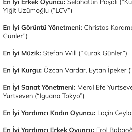
En İyi Erkek Oyuncu:
Selahattin Paşalı (“K
Yiğit Üzümoğlu (“LCV”)
En İyi Görüntü Yönetmeni:
Christos Karama
Günler”)
En İyi Müzik:
Stefan Will (“Kurak Günler”)
En İyi Kurgu:
Özcan Vardar, Eytan İpeker (
En İyi Sanat Yönetmeni:
Meral Efe Yurtsev
Yurtseven (“Iguana Tokyo”)
En İyi Yardımcı Kadın Oyuncu:
Laçin Ceyla
En İyi Yardımcı Erkek Oyuncu:
Erol Babaoğ