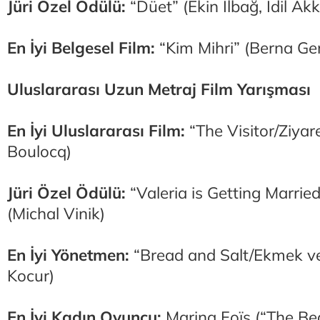
Jüri Özel Ödülü:
“Düet” (Ekin İlbağ, İdil Ak
En İyi Belgesel Film:
“Kim Mihri” (Berna Ge
Uluslararası Uzun Metraj Film Yarışması
En İyi Uluslararası Film:
“The Visitor/Ziyare
Boulocq)
Jüri Özel Ödülü:
“Valeria is Getting Married
(Michal Vinik)
En İyi Yönetmen:
“Bread and Salt/Ekmek v
Kocur)
En İyi Kadın Oyuncu:
Marina Foïs (“The Be