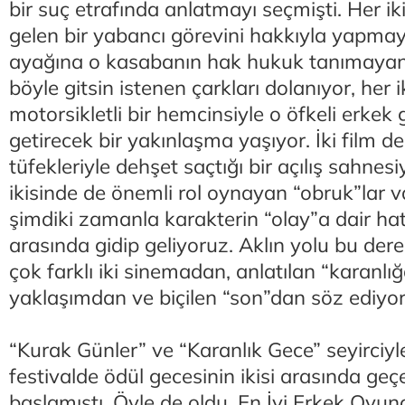
bir suç etrafında anlatmayı seçmişti. Her ik
gelen bir yabancı görevini hakkıyla yapmay
ayağına o kasabanın hak hukuk tanımayan,
böyle gitsin istenen çarkları dolanıyor, her i
motorsikletli bir hemcinsiyle o öfkeli erke
getirecek bir yakınlaşma yaşıyor. İki film 
tüfekleriyle dehşet saçtığı bir açılış sahnesi
ikisinde de önemli rol oynayan “obruk”lar va
şimdiki zamanla karakterin “olay”a dair hatı
arasında gidip geliyoruz. Aklın yolu bu dere
çok farklı iki sinemadan, anlatılan “karanlığa
yaklaşımdan ve biçilen “son”dan söz ediyor
“Kurak Günler” ve “Karanlık Gece” seyirciy
festivalde ödül gecesinin ikisi arasında g
başlamıştı. Öyle de oldu. En İyi Erkek Oy