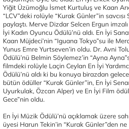
Yiğit Üzümoğlu İsmet Kurtuluş ve Kaan Arıc
“LCV”deki rolüyle “Kurak Günler”in savcısı S
paylaştı. Merve Dizdar Selcen Ergun imzalı 
İyi Kadın Oyuncu Ödülü’nü aldı. En İyi Sa
Kaan Müjdeci’nin “Iguana Tokyo”su ile Mera
Yunus Emre Yurtseven’in oldu. Dr. Avni Tol
Ödülü’nü Belmin Söylemez’in “Ayna Ayna”s
filmdeki rolüyle Laçin Ceylan En İyi Yardı
Ödülü’nü aldı ki bu konuya birazdan gelece
bütün ödüller “Kurak Günler”in, En İyi Sen
Uyurkulak, Özcan Alper) ve En İyi Film ödüll
Gece”nin oldu.
En İyi Müzik Ödülü’nü açıklamak üzere sahn
üyesi Harun Tekin’in “Kurak Günler”den ne 