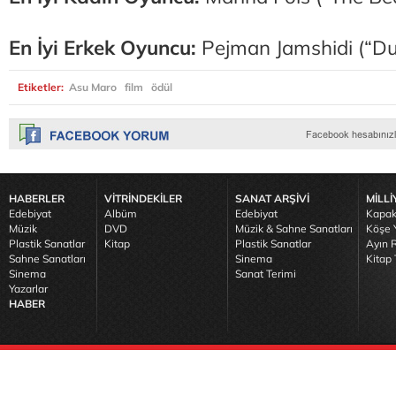
En İyi Erkek Oyuncu:
Pejman Jamshidi (“D
Etiketler:
Asu Maro
film
ödül
HABERLER
VİTRİNDEKİLER
SANAT ARŞİVİ
MİLLİ
Edebiyat
Albüm
Edebiyat
Kapak
Müzik
DVD
Müzik & Sahne Sanatları
Köşe Y
Plastik Sanatlar
Kitap
Plastik Sanatlar
Ayın R
Sahne Sanatları
Sinema
Kitap 
Sinema
Sanat Terimi
Yazarlar
HABER