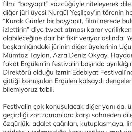
filmi “başyapıt” sözcüğüyle niteleyerek dile 
diğer jüri üyesi Nurgül Yeşilçay’ın törenin
“Kurak Günler bir başyapıt, filmi nerede bul
izlettirin” diye tweet atması karar verilirk
olabileceğine dair bir fikir veriyor aslında.
başkanlığındaki jürinin diğer üyelerinin Uğ
Mümtaz Taylan, Azra Deniz Okyay, Haydar
fakat Ergülen’in festivalin başında ayrıldığın
Direktörü olduğu İzmir Edebiyat Festivali
gittiği konuşulan Ergülen kalsaydı dengeler 
bilemiyoruz tabii.
Festivalin çok konuşulacak diğer yanı da, 
geçirdiği zor zamanlara karşı sahneden dile 
özgürlük, adalet çağrıları, kutuplaşmaya, li