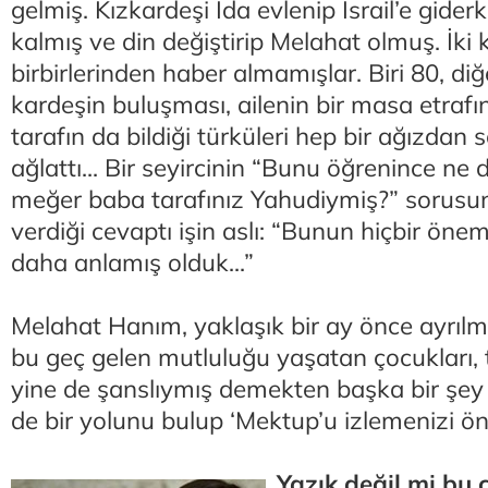
gelmiş. Kızkardeşi Ida evlenip İsrail’e gide
kalmış ve din değiştirip Melahat olmuş. İki 
birbirlerinden haber almamışlar. Biri 80, diğ
kardeşin buluşması, ailenin bir masa etrafı
tarafın da bildiği türküleri hep bir ağızdan 
ağlattı... Bir seyircinin “Bunu öğrenince ne 
meğer baba tarafınız Yahudiymiş?” sorusu
verdiği cevaptı işin aslı: “Bunun hiçbir önem
daha anlamış olduk...”
Melahat Hanım, yaklaşık bir ay önce ayrıl
bu geç gelen mutluluğu yaşatan çocukları, t
yine de şanslıymış demekten başka bir şey 
de bir yolunu bulup ‘Mektup’u izlemenizi ö
Yazık değil mi bu 