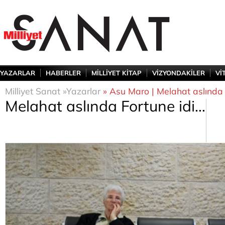
YAZARLAR
HABERLER
MİLLİYET KİTAP
VİZYONDAKİLER
Vİ
Milliyet Sanat »
Yazarlar
» Asu Maro | Melahat aslında F
Melahat aslında Fortune idi...