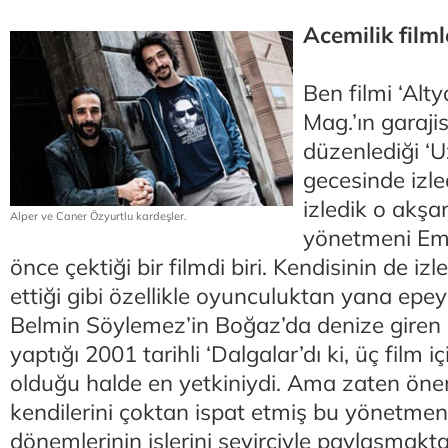
Acemilik filml
Ben filmi ‘Alty
Mag.’ın garaji
düzenlediği ‘U
gecesinde izle
izledik o akşa
Alper ve Caner Özyurtlu kardeşler.
yönetmeni Emin
önce çektiği bir filmdi biri. Kendisinin de izl
ettiği gibi özellikle oyunculuktan yana epey 
Belmin Söylemez’in Boğaz’da denize giren 
yaptığı 2001 tarihli ‘Dalgalar’dı ki, üç film iç
olduğu halde en yetkiniydi. Ama zaten öne
kendilerini çoktan ispat etmiş bu yönetmenl
dönemlerinin işlerini seyirciyle paylaşmakt