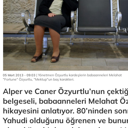
| Yönetmen Özyurtlu kardeşlerin babaanneleri Melahat
05 Mart 2013 - 09:03
"Fortune" Özyurtlu, "Mektup"un baş karakteri.
Alper ve Caner Özyurtlu’nun çektiğ
belgeseli, babaanneleri Melahat Ö
hikayesini anlatıyor. 80’ninden son
Yahudi olduğunu öğrenen ve bunun