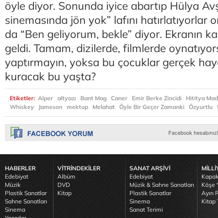
öyle diyor. Sonunda iyice abartıp Hülya Avş
sinemasında jön yok” lafını hatırlatıyorlar 
da “Ben geliyorum, bekle” diyor. Ekranın k
geldi. Tamam, dizilerde, filmlerde oynatıyor
yaptırmayın, yoksa bu çocuklar gerçek haya
kuracak bu yaşta?
Etiketler:
Alper
altyazı
Bant Mag
Caner
Emir Berke Zincidi
Hititya Mad
Whiskey
Jameson
mektup
Melahat
Öyle Bir Geçer Zamanki
Özyurtlu
HABERLER
VİTRİNDEKİLER
SANAT ARŞİVİ
MİLLİ
Edebiyat
Albüm
Edebiyat
Kapak
Müzik
DVD
Müzik & Sahne Sanatları
Köşe Y
Plastik Sanatlar
Kitap
Plastik Sanatlar
Ayın R
Sahne Sanatları
Sinema
Kitap 
Sinema
Sanat Terimi
Yazarlar