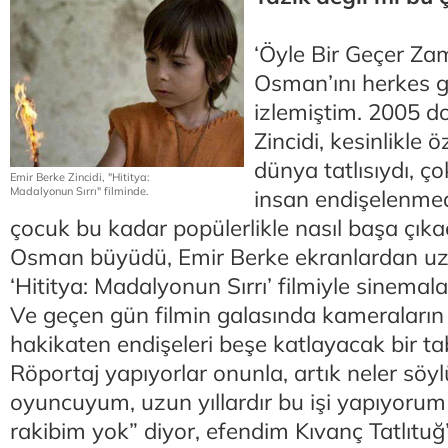
‘Öyle Bir Geçer Za
Osman’ını herkes g
izlemiştim. 2005 
Zincidi, kesinlikle ö
dünya tatlısıydı, ç
Emir Berke Zincidi, "Hititya:
Madalyonun Sırrı" filminde.
insan endişelenme
çocuk bu kadar popülerlikle nasıl başa çıka
Osman büyüdü, Emir Berke ekranlardan uza
‘Hititya: Madalyonun Sırrı’ filmiyle sinema
Ve geçen gün filmin galasında kameraların 
hakikaten endişeleri beşe katlayacak bir ta
Röportaj yapıyorlar onunla, artık neler söyl
oyuncuyum, uzun yıllardır bu işi yapıyorum t
rakibim yok” diyor, efendim Kıvanç Tatlıtuğ