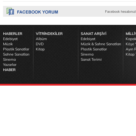
HABERLER
VİTRİNDEKİLER
SANAT ARŞİVİ
MİLLİ
Edebiyat
Albüm
Edebiyat
Kapak
Müzik
DVD
Müzik & Sahne Sanatları
Köşe Y
Plastik Sanatlar
Kitap
Plastik Sanatlar
Ayın R
Sahne Sanatları
Sinema
Kitap 
Sinema
Sanat Terimi
Yazarlar
HABER