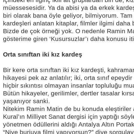
müessesesidir. Ya da abisi ya da erkek kardeş
biri olarak bana öyle geliyor, bilmiyorum. Tam
kardeşleri anlatan kitaplar, filmler ilgimi daha
Bizde de çok örneği yok. O nedenle Ramin Mat
gösterime giren ‘Kusursuzlar’ı daha konusu iti
Orta sınıftan iki kız kardeş
Bir kere orta sınıftan iki kız kardeşti, kahrama
hikayesi pek az anlatılır; iki, orta sınıf epeyd
hiçbir sıkıntısı olmayan insanlar topluluğu m
Bütün hikayeler, gerilimler, dertler tasalar kır
yaşanıyor sanki.
Nitekim Ramin Matin de bu konuda eleştiriler a
Kural’ın Milliyet Sanat dergisi için yaptığı söyl
yönetmen ödüllerini aldığı Antalya Altın Portak
“Niye burjuva filmi yapıyorsun?” diye sorgula