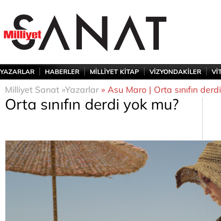
YAZARLAR
HABERLER
MİLLİYET KİTAP
VİZYONDAKİLER
Vİ
Milliyet Sanat »
Yazarlar
» Asu Maro | Orta sınıfın derd
Orta sınıfın derdi yok mu?