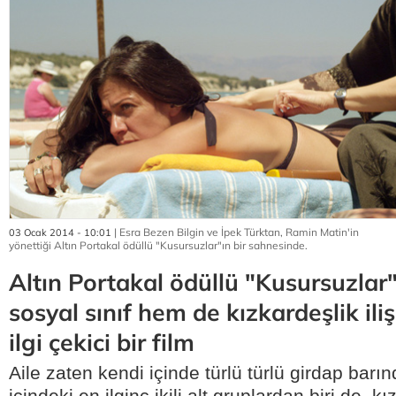
| Esra Bezen Bilgin ve İpek Türktan, Ramin Matin'in
03 Ocak 2014 - 10:01
yönettiği Altın Portakal ödüllü "Kusursuzlar"ın bir sahnesinde.
Altın Portakal ödüllü "Kusursuzlar"
sosyal sınıf hem de kızkardeşlik ili
ilgi çekici bir film
Aile zaten kendi içinde türlü türlü girdap barı
içindeki en ilginç ikili alt gruplardan biri de, kı