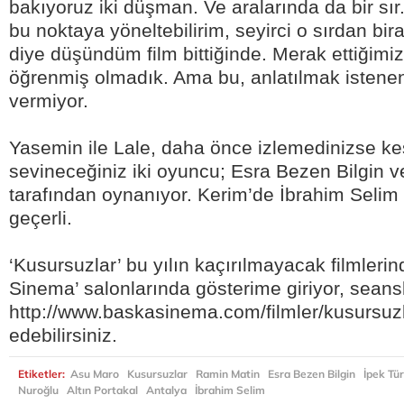
bakıyoruz iki düşman. Ve aralarında da bir sır..
bu noktaya yöneltebilirim, seyirci o sırdan bi
diye düşündüm film bittiğinde. Merak ettiğimi
öğrenmiş olmadık. Ama bu, anlatılmak istene
vermiyor.
Yasemin ile Lale, daha önce izlemedinizse keş
sevineceğiniz iki oyuncu; Esra Bezen Bilgin v
tarafından oynanıyor. Kerim’de İbrahim Selim 
geçerli.
‘Kusursuzlar’ bu yılın kaçırılmayacak filmlerin
Sinema’ salonlarında gösterime giriyor, seansl
http://www.baskasinema.com/filmler/kusursuz
edebilirsiniz.
Etiketler:
Asu Maro
Kusursuzlar
Ramin Matin
Esra Bezen Bilgin
İpek Tü
Nuroğlu
Altın Portakal
Antalya
İbrahim Selim