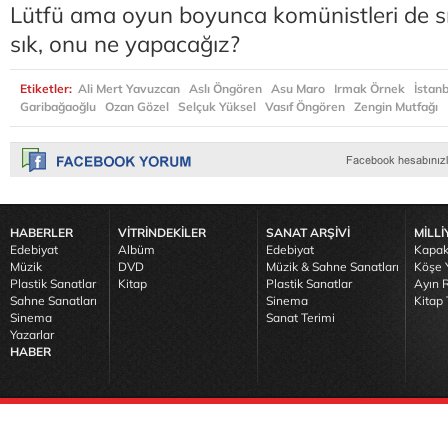
Lütfü ama oyun boyunca komünistleri de sı
sık, onu ne yapacağız?
Etiketler:
Ali Mert Yavuzcan
Aslı Öngören
Asu Maro
Irmak Örnek
İstanb
Garibağaoğlu
Ozan Gözel
Selçuk Yüksel
Vasıf Öngören
Zengin Mutfağı
HABERLER
VİTRİNDEKİLER
SANAT ARŞİVİ
MİLLİ
Edebiyat
Albüm
Edebiyat
Kapak
Müzik
DVD
Müzik & Sahne Sanatları
Köşe Y
Plastik Sanatlar
Kitap
Plastik Sanatlar
Ayın R
Sahne Sanatları
Sinema
Kitap 
Sinema
Sanat Terimi
Yazarlar
HABER