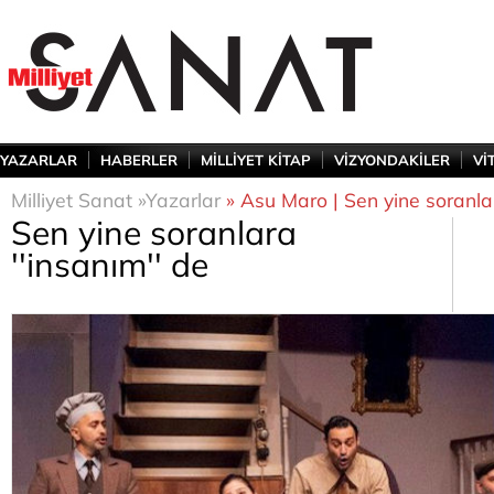
YAZARLAR
HABERLER
MİLLİYET KİTAP
VİZYONDAKİLER
Vİ
Milliyet Sanat »
Yazarlar
» Asu Maro | Sen yine soranlar
Sen yine soranlara
''insanım'' de