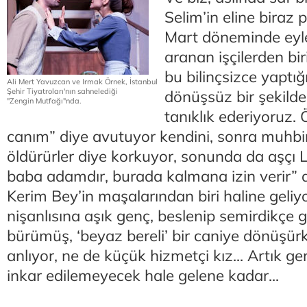
Selim’in eline biraz 
Mart döneminde eylem
aranan işçilerden bir
bu bilinçsizce yaptığ
Ali Mert Yavuzcan ve Irmak Örnek, İstanbul
Şehir Tiyatroları'nın sahnelediği
dönüşsüz bir şekilde 
"Zengin Mutfağı"nda.
tanıklık ederiyoruz.
canım” diye avutuyor kendini, sonra muhbir
öldürürler diye korkuyor, sonunda da aşçı 
baba adamdır, burada kalmana izin verir” 
Kerim Bey’in maşalarından biri haline geliyo
nişanlısına aşık genç, beslenip semirdikçe
bürümüş, ‘beyaz bereli’ bir caniye dönüşürk
anlıyor, ne de küçük hizmetçi kız... Artık ge
inkar edilemeyecek hale gelene kadar...