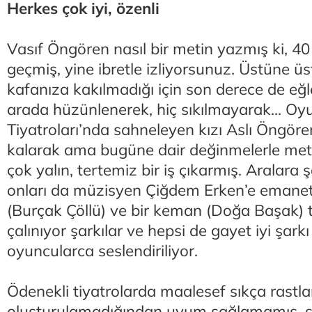
Herkes çok iyi, özenli
Vasıf Öngören nasıl bir metin yazmış ki, 4
geçmiş, yine ibretle izliyorsunuz. Üstüne üs
kafanıza kakılmadığı için son derece de eğl
arada hüzünlenerek, hiç sıkılmayarak... Oy
Tiyatroları’nda sahneleyen kızı Aslı Öngöre
kalarak ama bugüne dair değinmelerle metn
çok yalın, tertemiz bir iş çıkarmış. Aralara 
onları da müzisyen Çiğdem Erken’e emanet 
(Burçak Çöllü) ve bir keman (Doğa Başak) t
çalınıyor şarkılar ve hepsi de gayet iyi şark
oyuncularca seslendiriliyor.
Ödenekli tiyatrolarda maalesef sıkça rastla
oluşturulamadığından uyum sağlamamış, sa