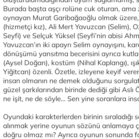
Burada başta aşçı rolüne cuk oturan, ama 
oynayan Murat Garibağaoğlu olmak üzere,
(hizmetçi kız), Ali Mert Yavuzcan (Selim), 
Seyfi) ve Selçuk Yüksel (Seyfi’nin abisi Ahme
Yavuzcan’ın iki apayrı Selim oynayışını, kar
dönüşümü yansıtma becerisini ayrıca kutl
(Aysel Doğan), kostüm (Nihal Kaplangı), ışı
Yiğitcan) özenli. Özetle, izleyene keyif veren
insan olmanın ne demek olduğunu sorgulat
güzel şarkılarından birinde dediği gibi Aslı 
ne işit, ne de söyle... Sen yine soranlara ins
Oyundaki karakterlerden birinin sıraladığı
alınmak yerine oyunun sözünü anlamaya 
doğru olmaz mı? Ayrıca oyunun sonunda f