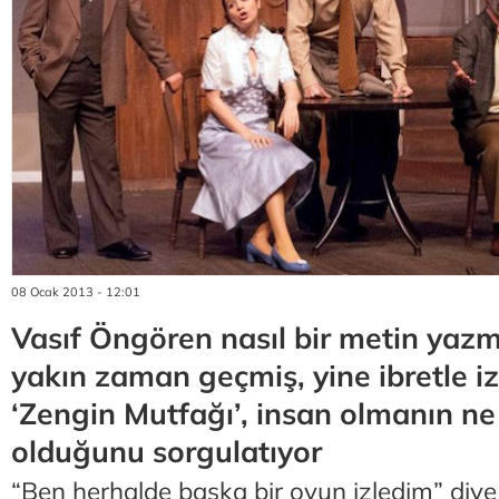
08 Ocak 2013 - 12:01
Vasıf Öngören nasıl bir metin yazmı
yakın zaman geçmiş, yine ibretle iz
‘Zengin Mutfağı’, insan olmanın n
olduğunu sorgulatıyor
“Ben herhalde başka bir oyun izledim” diye