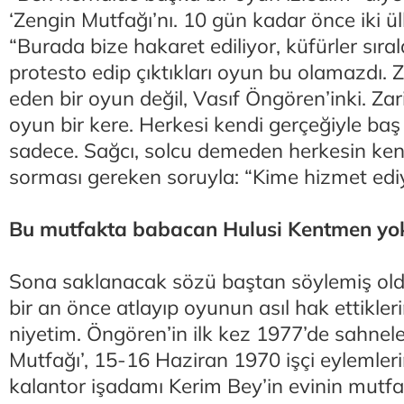
‘Zengin Mutfağı’nı. 10 gün kadar önce iki ü
“Burada bize hakaret ediliyor, küfürler sıra
protesto edip çıktıkları oyun bu olamazdı. 
eden bir oyun değil, Vasıf Öngören’inki. Zarif
oyun bir kere. Herkesi kendi gerçeğiyle baş
sadece. Sağcı, solcu demeden herkesin kend
sorması gereken soruyla: “Kime hizmet ed
Bu mutfakta babacan Hulusi Kentmen yo
Sona saklanacak sözü baştan söylemiş o
bir an önce atlayıp oyunun asıl hak ettikler
niyetim. Öngören’in ilk kez 1977’de sahnele
Mutfağı’, 15-16 Haziran 1970 işçi eylemlerin
kalantor işadamı Kerim Bey’in evinin mutfa