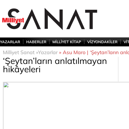
YAZARLAR
HABERLER
MİLLİYET KİTAP
VİZYONDAKİLER
Vİ
Milliyet Sanat »
Yazarlar
» Asu Maro | ‘Şeytan’ların anl
‘Şeytan’ların anlatılmayan
hikâyeleri