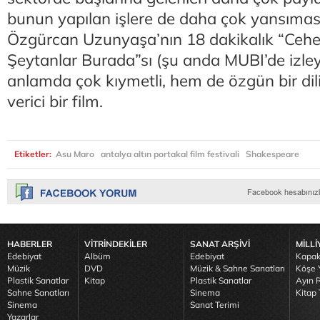
bunun yapılan işlere de daha çok yansıması
Özgürcan Uzunyaşa’nın 18 dakikalık “Ce
Şeytanlar Burada”sı (şu anda MUBI’de izley
anlamda çok kıymetli, hem de özgün bir dil
verici bir film.
Etiketler:
Asu Maro
antalya altın portakal film festivali
Shakespeare
HABERLER
VİTRİNDEKİLER
SANAT ARŞİVİ
MİLLİ
Edebiyat
Albüm
Edebiyat
Kapak
Müzik
DVD
Müzik & Sahne Sanatları
Köşe Y
Plastik Sanatlar
Kitap
Plastik Sanatlar
Ayın R
Sahne Sanatları
Sinema
Kitap 
Sinema
Sanat Terimi
Yazarlar