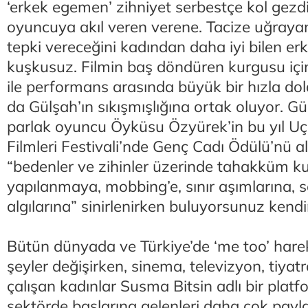
‘erkek egemen’ zihniyet serbestçe kol gezdi
oyuncuya akıl veren verene. Tacize uğrayan
tepki vereceğini kadından daha iyi bilen er
kuşkusuz. Filmin baş döndüren kurgusu için
ile performans arasında büyük bir hızla dol
da Gülşah’ın sıkışmışlığına ortak oluyor. G
parlak oyuncu Öyküsu Özyürek’in bu yıl U
Filmleri Festivali’nde Genç Cadı Ödülü’nü al
“bedenler ve zihinler üzerinde tahakküm k
yapılanmaya, mobbing’e, sınır aşımlarına, 
algılarına” sinirlenirken buluyorsunuz kendin
Bütün dünyada ve Türkiye’de ‘me too’ harek
şeyler değişirken, sinema, televizyon, tiyat
çalışan kadınlar Susma Bitsin adlı bir plat
sektörde başlarına gelenleri daha çok payl