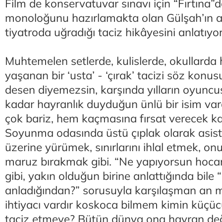
Film de konservatuvar sınavı için “Fırtına”da
monoloğunu hazırlamakta olan Gülşah’ın as
tiyatroda uğradığı taciz hikâyesini anlatıyo
Muhtemelen setlerde, kulislerde, okullarda 
yaşanan bir ‘usta’ - ‘çırak’ tacizi söz konus
desen diyemezsin, karşında yılların oyuncu
kadar hayranlık duyduğun ünlü bir isim var
çok bariz, hem kaçmasına fırsat verecek ka
Soyunma odasında üstü çıplak olarak asist
üzerine yürümek, sınırlarını ihlal etmek, o
maruz bırakmak gibi. “Ne yapıyorsun hoca
gibi, yakın olduğun birine anlattığında bile
anladığından?” sorusuyla karşılaşman an m
ihtiyacı vardır koskoca bilmem kimin küçücü
taciz etmeye? Bütün dünya ona hayran değ