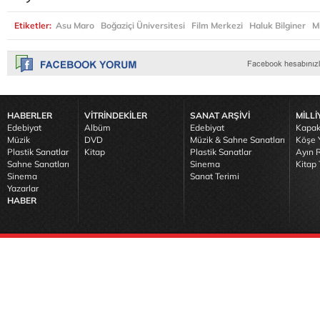
Etiketler:
Asu Maro
Boğaziçi Üniversitesi
Film Merkezi
Haluk Bilginer
M
HABERLER
VİTRİNDEKİLER
SANAT ARŞİVİ
MİLLİ
Edebiyat
Albüm
Edebiyat
Kapak
Müzik
DVD
Müzik & Sahne Sanatları
Köşe Y
Plastik Sanatlar
Kitap
Plastik Sanatlar
Ayın R
Sahne Sanatları
Sinema
Kitap 
Sinema
Sanat Terimi
Yazarlar
HABER