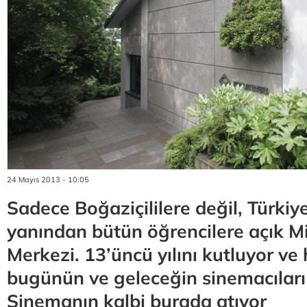
24 Mayıs 2013 - 10:05
Sadece Boğaziçililere değil, Türkiye
yanından bütün öğrencilere açık M
Merkezi. 13’üncü yılını kutluyor ve 
bugünün ve geleceğin sinemacıları 
Sinemanın kalbi burada atıyor