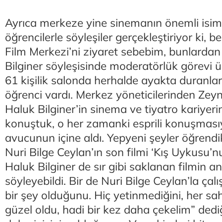
Ayrıca merkeze yine sinemanın önemli isiml
öğrencilerle söyleşiler gerçekleştiriyor ki,
Film Merkezi’ni ziyaret sebebim, bunlardan
Bilginer söyleşisinde moderatörlük görevi 
61 kişilik salonda herhalde ayakta duranla
öğrenci vardı. Merkez yöneticilerinden Zeyne
Haluk Bilginer’in sinema ve tiyatro kariyeri
konuştuk, o her zamanki esprili konuşmasıy
avucunun içine aldı. Yepyeni şeyler öğrendik,
Nuri Bilge Ceylan’ın son filmi ‘Kış Uykusu’n
Haluk Bilginer de sır gibi saklanan filmin a
söyleyebildi. Bir de Nuri Bilge Ceylan’la ç
bir şey olduğunu. Hiç yetinmediğini, her sa
güzel oldu, hadi bir kez daha çekelim” ded