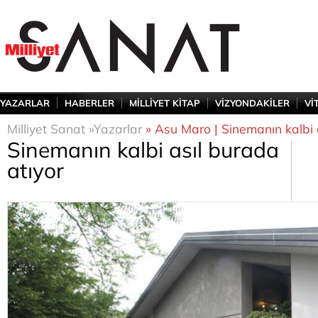
YAZARLAR
HABERLER
MİLLİYET KİTAP
VİZYONDAKİLER
Vİ
Milliyet Sanat »
Yazarlar
» Asu Maro | Sinemanın kalbi 
Sinemanın kalbi asıl burada
atıyor