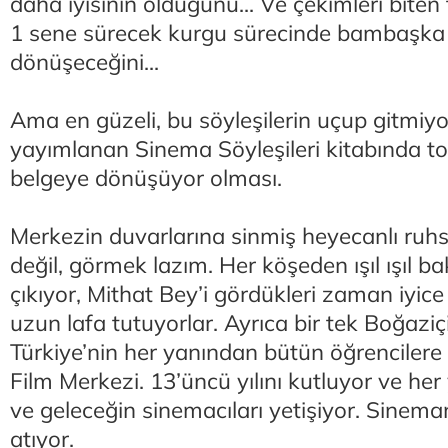
daha iyisinin olduğunu... Ve çekimleri bite
1 sene sürecek kurgu sürecinde bambaşka 
dönüşeceğini...
Ama en güzeli, bu söyleşilerin uçup gitmiyo
yayımlanan Sinema Söyleşileri kitabında top
belgeye dönüşüyor olması.
Merkezin duvarlarına sinmiş heyecanlı ruhsa
değil, görmek lazım. Her köşeden ışıl ışıl bak
çıkıyor, Mithat Bey’i gördükleri zaman iyi
uzun lafa tutuyorlar. Ayrıca bir tek Boğaziçil
Türkiye’nin her yanından bütün öğrencilere
Film Merkezi. 13’üncü yılını kutluyor ve he
ve geleceğin sinemacıları yetişiyor. Sinema
atıyor.