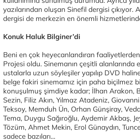
kullanımına sunulmuş durumda. Ayrıca yılda
yazılarından oluşan Sinefil dergisi çıkıyor. 
dergisi de merkezin en önemli hizmetlerinde
Konuk Haluk Bilginer’di
Beni en çok heyecanlandıran faaliyetlerden 
Projesi oldu. Sinemanın çeşitli alanlarında
ustalarla uzun söyleşiler yapılıp DVD haline 
belge fakiri sinemamız için paha biçilmez bi
konuşulmuş şimdiye kadar; İlhan Arakon, B
Sezin, Filiz Akın, Yılmaz Atadeniz, Giovann
Teksoy, Memduh Ün, Orhan Günşiray, Vedat
Tema, Duygu Sağıroğlu, Aydemir Akbaş, Je
Tözüm, Ahmet Mekin, Erol Günaydın, Tuncel
sadece bazıları...