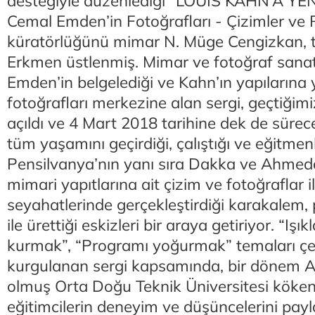
desteğiyle düzenlediği “LOUIS KAHN’A YE
Cemal Emden’in Fotoğrafları - Çizimler ve R
küratörlüğünü mimar N. Müge Cengizkan, t
Erkmen üstlenmiş. Mimar ve fotoğraf sanat
Emden’in belgelediği ve Kahn’ın yapılarına 
fotoğrafları merkezine alan sergi, geçtiğimi
açıldı ve 4 Mart 2018 tarihine dek de sürece
tüm yaşamını geçirdiği, çalıştığı ve eğitmenl
Pensilvanya’nın yanı sıra Dakka ve Ahme
mimari yapıtlarına ait çizim ve fotoğraflar 
seyahatlerinde gerçekleştirdiği karakalem,
ile ürettiği eskizleri bir araya getiriyor. “Işık
kurmak”, “Programı yoğurmak” temaları ç
kurgulanan sergi kapsamında, bir dönem A
olmuş Orta Doğu Teknik Üniversitesi köken
eğitimcilerin deneyim ve düşüncelerini paylaş