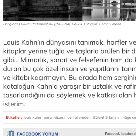
Bangladeş Ulusal Parlamentosu (1963-84), Dakka. Fotoğraf: Cemal Emden
Louis Kahn’ın dünyasını tanımak, harfler ve
kitaplar yerine tuğla ve taşlarla örülen bi
gibi… Mimarlık, sanat ve felsefenin tam da
duran bu çok özel insanı ve yapıtlarını tanı
ve kitabı kaçırmayın. Bu arada hem sergini
kataloğun Kahn’a yaraşır bir ustalık ve rafi
tasarlandığını da söylemek ve katkısı olan 
isterim.
Etiketler:
louis kahn
pera müzesi
cemal emden
Bülent Erkmen
müge ce