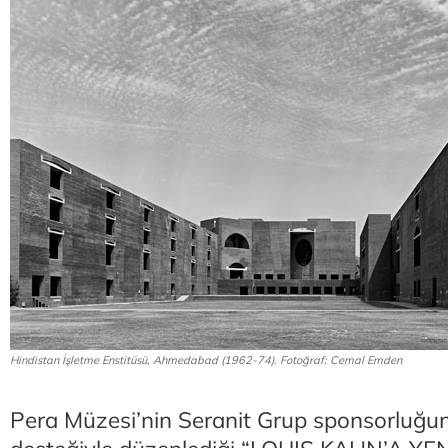
Hindistan İşletme Enstitüsü, Ahmedabad (1962-74). Fotoğraf: Cemal Emden
Pera Müzesi’nin Seranit Grup sponsorluğun