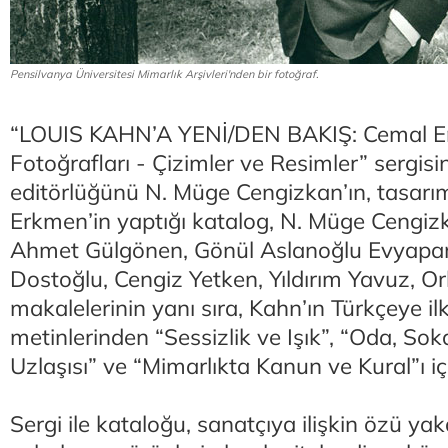
Pensilvanya Üniversitesi Mimarlık Arşivleri'nden bir fotoğraf.
“LOUIS KAHN’A YENİ/DEN BAKIŞ: Cemal E
Fotoğrafları - Çizimler ve Resimler” sergisi
editörlüğünü N. Müge Cengizkan’ın, tasarım
Erkmen’in yaptığı katalog, N. Müge Cengizk
Ahmet Gülgönen, Gönül Aslanoğlu Evyapan
Dostoğlu, Cengiz Yetken, Yıldırım Yavuz, O
makalelerinin yanı sıra, Kahn’ın Türkçeye ilk
metinlerinden “Sessizlik ve Işık”, “Oda, Sok
Uzlaşısı” ve “Mimarlıkta Kanun ve Kural”ı iç
Sergi ile kataloğu, sanatçıya ilişkin özü y