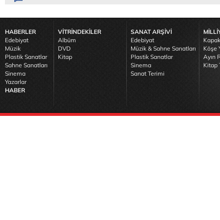
HABERLER
VİTRİNDEKİLER
SANAT ARŞİVİ
MİLLİ
Edebiyat
Albüm
Edebiyat
Kapak
Müzik
DVD
Müzik & Sahne Sanatları
Köşe Y
Plastik Sanatlar
Kitap
Plastik Sanatlar
Ayın R
Sahne Sanatları
Sinema
Kitap 
Sinema
Sanat Terimi
Yazarlar
HABER