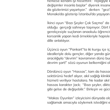
herkese kendini iyi hissettirir.” repliği
değişimler insanla başlar” diyerek insan
da gözlerimizi yaşartıyor.” derken “gez
Monako’da gösterip İstanbul’da yaşayan ve
İkinci oyun “Bazı Şeyler Çok Saçma” da 
olduğu gerçeği sahneye taşınıyor. Dört 
gerekçesiyle suçlanan anaokulu öğrenci
korsanlık yapan kedi örnekleriyle hapisle
dille anlatılıyor.
Üçüncü oyun “Pankart”ta iki kurgu içe içe
idealleriyle dolu gençler, diğer yanda g
aracılığıyla “devrim” kavramının dünü bu
devrim şart!” sözü oyunun belkemiğini ol
Dördüncü oyun “Hassas”, tam da hassas b
sektörünü hedef alıyor, akıl sağlığı klinikl
hizmeti veriliyor hastalara. Ne kadar akı
hassas karakter Jack; “Bazı şeyler, dikta
gibi gelse de değişebilir.” Birleşin ve güc
“Makas Oyunları” izleyicisini dünyada ol
sağlamak amacıyla söylemek istediğini en