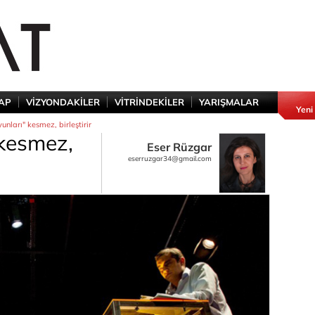
TAP
VİZYONDAKİLER
VİTRİNDEKİLER
YARIŞMALAR
Yeni
nları" kesmez, birleştirir
kesmez,
Eser Rüzgar
eserruzgar34@gmail.com