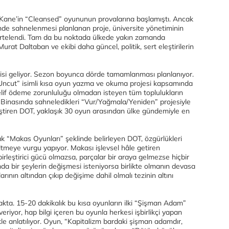
 Kane’in “Cleansed” oyununun provalarına başlamıştı. Ancak
i’nde sahnelenmesi planlanan proje, üniversite yönetiminin
ertelendi. Tam da bu noktada ülkede yakın zamanda
at Daltaban ve ekibi daha güncel, politik, sert eleştirilerin
cisi geliyor. Sezon boyunca dörde tamamlanması planlanıyor.
Uncut” isimli kısa oyun yazma ve okuma projesi kapsamında
 telif ödeme zorunluluğu olmadan isteyen tüm toplulukların
 Binasında sahneledikleri “Vur/Yağmala/Yeniden” projesiyle
ştiren DOT, yaklaşık 30 oyun arasından ülke gündemiyle en
arak “Makas Oyunları” şeklinde belirleyen DOT, özgürlükleri
tmeye vurgu yapıyor. Makası işlevsel hâle getiren
birleştirici gücü olmazsa, parçalar bir araya gelmezse hiçbir
a bir şeylerin değişmesi isteniyorsa birlikte olmanın devasa
rının altından çıkıp değişime dahil olmalı tezinin altını
ta. 15-20 dakikalık bu kısa oyunların ilki “Şişman Adam”
riyor, hap bilgi içeren bu oyunla herkesi işbirlikçi yapan
nikle anlatılıyor. Oyun, “Kapitalizm bardaki şişman adamdır,