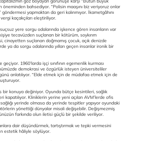
yle kapitalizmin göz boyayan görünüşe karşı “Bütün büyük
ın öneminden bahsediyor. “Polisin maaşını biz veriyoruz onlar
i” göndermesi yapmaktan da geri kalınmıyor. İkametgâhını
rgi kaçakçıları eleştiriliyor.
suçsuz yere sorgu odalarında işkence gören insanların var
kişiye tecavüzden suçlanan bir kötürüm, soykırım
si, cinayetten suçlanan doğmamış çocuk, açık denizde
rde ya da sorgu odalarında yılları geçen insanlar ironik bir
 geçiyor. 1960’larda işçi sınıfının egemenlik kurması
ünümüzde demokrasi ve özgürlük isteyen üniversiteliler
günü anlatılıyor. “Elde etmek için de müdafaa etmek için de
uşturuyor.
ir konuya değiniyor. Oyunda bütçe kesintileri, sağlık
eri kapatılıyor. Kliniklerin yerine yeni açılan AVM’lerde ofis
l sağlığı yerinde olmasa da yerinde tespitler yapıyor oyundaki
törlerin yönettiği dünyalar misali değişebilir. Değişmezmiş
ünüzün farkında olun iletisi güçlü bir şekilde veriliyor.
anlara dair düşündürmek, tartıştırmak ve tepki vermesini
 estetik hâliyle söylüyor.