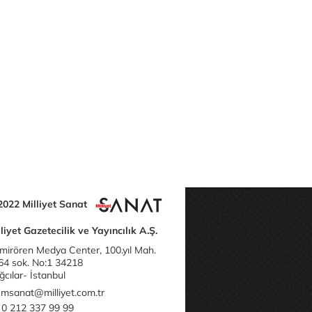
2022 Milliyet Sanat
liyet Gazetecilik ve Yayıncılık A.Ş.
mirören Medya Center, 100.yıl Mah.
64 sok. No:1 34218
cılar- İstanbul
msanat@milliyet.com.tr
0 212 337 99 99