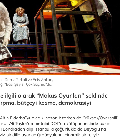
e, Deniz Türkali ve Enis Arıkan,
tiği "Bazı Şeyler Çok Saçma"da.
le ilgili olarak “Makas Oyunları” şeklinde
kırpma, bütçeyi kesme, demokrasiyi
ltın Ejderha”yı izledik, sezon biterken de “Yüksek/Overspill”
 yazar Ali Taylor’un metnini DOT’un kütüphanesinde bulan
 Londra’dan alıp İstanbul’a çoğunlukla da Beyoğlu’na
iz bir dille uyarladığı dünyalarını dinamik bir rejiyle