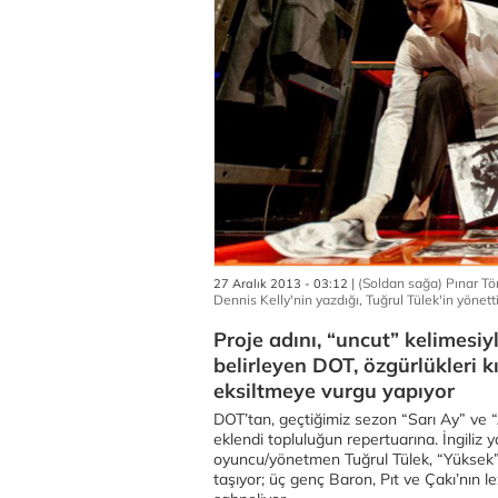
| (Soldan sağa) Pınar Tör
27 Aralık 2013 - 03:12
Dennis Kelly'nin yazdığı, Tuğrul Tülek'in yönet
Proje adını, “uncut” kelimesiy
belirleyen DOT, özgürlükleri 
eksiltmeye vurgu yapıyor
DOT’tan, geçtiğimiz sezon “Sarı Ay” ve “A
eklendi topluluğun repertuarına. İngiliz
oyuncu/yönetmen Tuğrul Tülek, “Yüksek”i
taşıyor; üç genç Baron, Pıt ve Çakı’nın lez