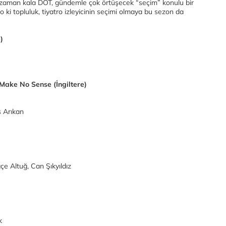
az zaman kala DOT, gündemle çok örtüşecek “seçim” konulu bir
o ki topluluk, tiyatro izleyicinin seçimi olmaya bu sezon da
)
Make No Sense (İngiltere)
s Arıkan
çe Altuğ, Can Şıkyıldız
ek