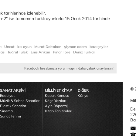
tarihlerinde izlenebilir.
rı-2" ise tamamen farklı oyunlarla 15 Ocak 2014 tarihinde
ı
Uncut
kıs oyun
Murat Daltaban
şişman adam
bazı şeyler
sas
Tuğrul Tülek
Enis Arıkan
Pınar Töre
Deniz Türkali
© 
SANAT ARŞİVİ
MİLLİYET KİTAP
DİĞER
Edebiyat
Kapak Konusu
Künye
Mil
Müzik & Sahne Sanatları
Köşe Yazıları
Plastik Sanatlar
Ayın Röportajı
De
Sinema
Kitap Tanıtımları
22
Sanat Terimi
Bağ