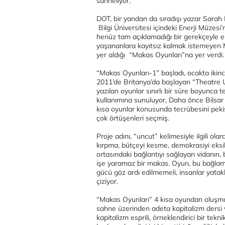
sahneliyor.
DOT, bir yandan da sıradışı yazar Sarah
Bilgi Üniversitesi içindeki Enerji Müzes
henüz tam açıklamadığı bir gerekçeyle 
yaşananlara kayıtsız kalmak istemeyen Mur
yer aldığı “Makas Oyunları”na yer verdi.
“Makas Oyunları-1” başladı, ocakta ikin
2011’de Britanya’da başlayan “Theatre 
yazılan oyunlar sınırlı bir süre boyunca
kullanımına sunuluyor, Daha önce Bilsar
kısa oyunlar konusunda tecrübesini peki
çok örtüşenleri seçmiş.
Proje adını, “uncut” kelimesiyle ilgili ol
kırpma, bütçeyi kesme, demokrasiyi eksil
ortasındaki bağlantıyı sağlayan vidanın, 
işe yaramaz bir makas. Oyun, bu bağlamd
gücü göz ardı edilmemeli, insanlar yatakla
çiziyor.
“Makas Oyunları” 4 kısa oyundan oluşmak
sahne üzerinden adeta kapitalizm dersi ve
kapitalizm esprili, örneklendirici bir tek