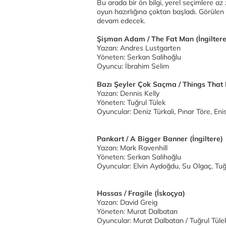
Bu arada bir ön bilgi, yerel seçimlere 
oyun hazırlığına çoktan başladı. Görülen 
devam edecek.
Şişman Adam / The Fat Man (İngiltere
Yazan: Andres Lustgarten
Yöneten: Serkan Salihoğlu
Oyuncu: İbrahim Selim
Bazı Şeyler Çok Saçma / Things That 
Yazan: Dennis Kelly
Yöneten: Tuğrul Tülek
Oyuncular: Deniz Türkali, Pınar Töre, Eni
Pankart / A Bigger Banner (İngiltere)
Yazan: Mark Ravenhill
Yöneten: Serkan Salihoğlu
Oyuncular: Elvin Aydoğdu, Su Olgaç, Tuğ
Hassas / Fragile (İskoçya)
Yazan: David Greig
Yöneten: Murat Dalbatan
Oyuncular: Murat Dalbatan / Tuğrul Tül