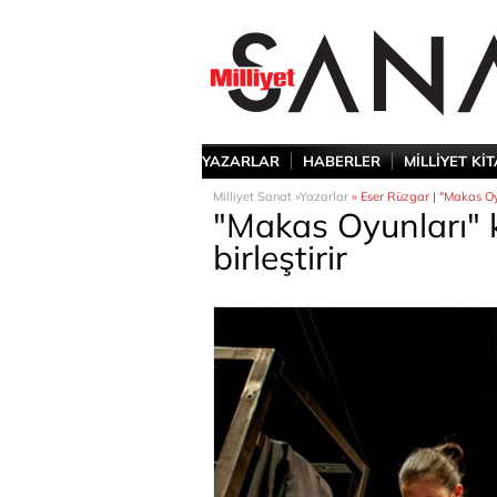
YAZARLAR
HABERLER
MİLLİYET Kİ
Milliyet Sanat »
Yazarlar
» Eser Rüzgar | "Makas Oyu
"Makas Oyunları" 
birleştirir