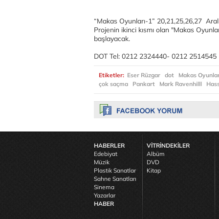
“Makas Oyunları-1” 20,21,25,26,27 Aralık 
Projenin ikinci kısmı olan "Makas Oyunla
başlayacak.
DOT Tel: 0212 2324440- 0212 2514545
Etiketler:
Eser Rüzgar
dot
Makas Oyunlar
çok saçma
Pankart
Mark Ravenhilll
Has
HABERLER
VİTRİNDEKİLER
Edebiyat
Albüm
Müzik
DVD
Plastik Sanatlar
Kitap
Sahne Sanatları
Sinema
Yazarlar
HABER