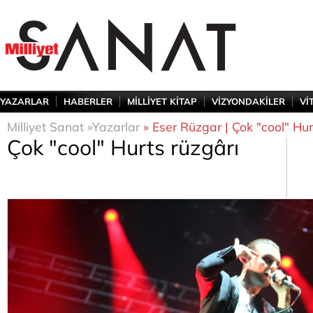
YAZARLAR
HABERLER
MİLLİYET KİTAP
VİZYONDAKİLER
Vİ
Milliyet Sanat »
Yazarlar
» Eser Rüzgar | Çok "cool" Hur
Çok "cool" Hurts rüzgârı