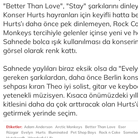
"Better Than Love", "Stay" şarkılarını dinleyi
Konser Hurts hayranları için keyifli hatta be
Hurts’ı daha önce pek dinlemeyen, Rock Co
Monkeys tercihiyle gelenler içinse yeni ve 
Sahnede bolca ışık kullanılması da konserin
görsel olarak renk kattı.
Sahnede yaylıları biraz eksik olsa da "Evely
gereken şarkılardan, daha önce Berlin kon
sehpası kıran Theo iyi solist, gitar ve key
yetenekli müzisyen. Kısaca önümüzdeki yıll
kitlesini daha da çok arttıracak olan Hurts
getirmek yerinde seçim.
Etiketler:
Adam Anderson
Arctic Monkeys
Better Than Love
Eser
Rüzgar
Evelyn
Hurts
Illuminated
Pet Shop Boys
Rock n Coke
Somebod
Hutchcraft
Wonderful Life