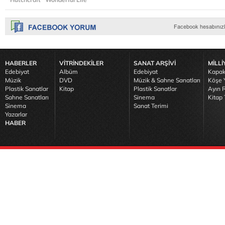
HABERLER
VİTRİNDEKİLER
SANAT ARŞİVİ
MİLLİ
Edebiyat
Albüm
Edebiyat
Kapak
Müzik
DVD
Müzik & Sahne Sanatları
Köşe Y
Plastik Sanatlar
Kitap
Plastik Sanatlar
Ayın R
Sahne Sanatları
Sinema
Kitap 
Sinema
Sanat Terimi
Yazarlar
HABER