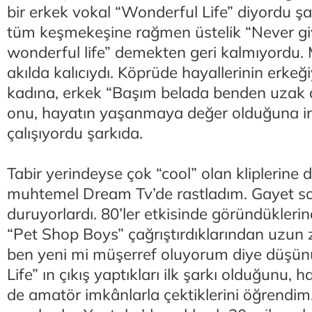
bir erkek vokal “Wonderful Life” diyordu şa
tüm keşmekeşine rağmen üstelik “Never give
wonderful life” demekten geri kalmıyordu. 
akılda kalıcıydı. Köprüde hayallerinin erkeğ
kadına, erkek “Başım belada benden uzak 
onu, hayatın yaşanmaya değer olduğuna 
çalışıyordu şarkıda.
Tabir yerindeyse çok “cool” olan kliplerine 
muhtemel Dream Tv’de rastladım. Gayet soğ
duruyorlardı. 80’ler etkisinde göründükleri
“Pet Shop Boys” çağrıştırdıklarından uzun
ben yeni mi müşerref oluyorum diye düşü
Life” ın çıkış yaptıkları ilk şarkı olduğunu, ha
de amatör imkânlarla çektiklerini öğrendim