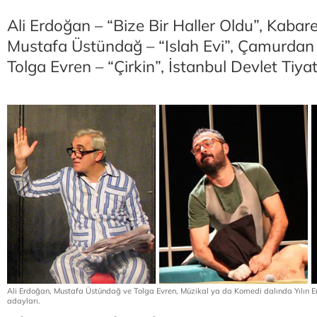
Ali Erdoğan – “Bize Bir Haller Oldu”, Kaba
Mustafa Üstündağ – “Islah Evi”, Çamurdan 
Tolga Evren – “Çirkin”, İstanbul Devlet Tiya
Ali Erdoğan, Mustafa Üstündağ ve Tolga Evren, Müzikal ya da Komedi dalında Yılın En
adayları.