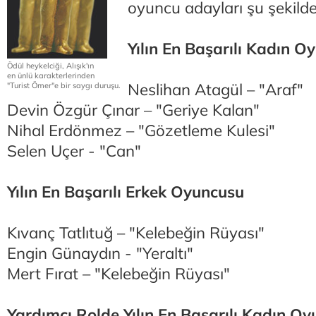
oyuncu adayları şu şekilde
Yılın En Başarılı Kadın O
Ödül heykelciği, Alışık'ın
en ünlü karakterlerinden
Neslihan Atagül – "Araf"
"Turist Ömer"e bir saygı duruşu.
Devin Özgür Çınar – "Geriye Kalan"
Nihal Erdönmez – "Gözetleme Kulesi"
Selen Uçer - "Can"
Yılın En Başarılı Erkek Oyuncusu
Kıvanç Tatlıtuğ – "Kelebeğin Rüyası"
Engin Günaydın - "Yeraltı"
Mert Fırat – "Kelebeğin Rüyası"
Yardımcı Rolde Yılın En Başarılı Kadın O