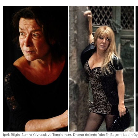
İpek Bilgin, Sumru Yavrucuk ve Tomris İncer, Drama dalında Yılın En Başarılı Kadın Oy