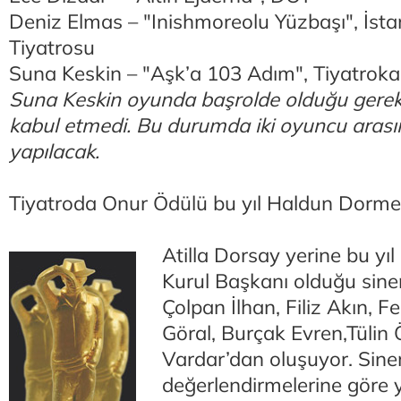
Deniz Elmas – "Inishmoreolu Yüzbaşı", İsta
Tiyatrosu
Suna Keskin – "Aşk’a 103 Adım", Tiyatroka
Suna Keskin oyunda başrolde olduğu gerekç
kabul etmedi. Bu durumda iki oyuncu aras
yapılacak.
Tiyatroda Onur Ödülü bu yıl Haldun Dormen
Atilla Dorsay yerine bu yıl 
Kurul Başkanı olduğu sinem
Çolpan İlhan, Filiz Akın, 
Göral, Burçak Evren,Tülin
Vardar’dan oluşuyor. Sine
değerlendirmelerine göre yı