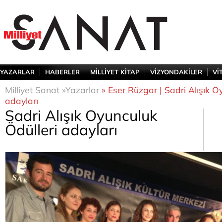
YAZARLAR
HABERLER
MİLLİYET KİTAP
VİZYONDAKİLER
Vİ
Milliyet Sanat »
Yazarlar
» Eser Rüzgar | Sadri Alışık O
adayları
Sadri Alışık Oyunculuk
Ödülleri adayları