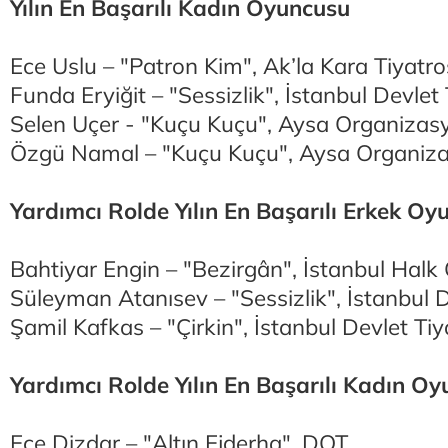
Yılın En Başarılı Kadın Oyuncusu
Ece Uslu – "Patron Kim", Ak’la Kara Tiyatr
Funda Eryiğit – "Sessizlik", İstanbul Devlet
Selen Uçer - "Kuçu Kuçu", Aysa Organizas
Özgü Namal – "Kuçu Kuçu", Aysa Organiz
Yardımcı Rolde Yılın En Başarılı Erkek Oy
Bahtiyar Engin – "Bezirgân", İstanbul Halk
Süleyman Atanısev – "Sessizlik", İstanbul 
Şamil Kafkas – "Çirkin", İstanbul Devlet Ti
Yardımcı Rolde Yılın En Başarılı Kadın O
Ece Dizdar – "Altın Ejderha", DOT