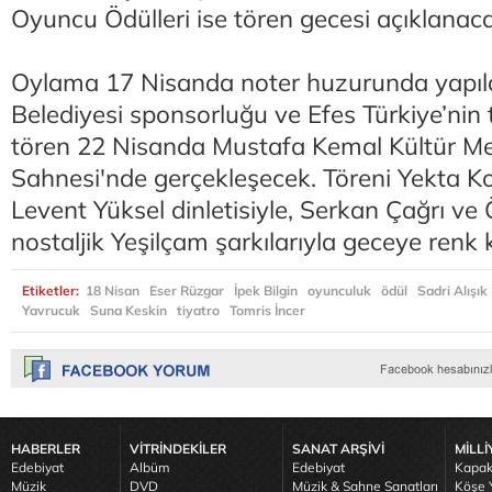
Oyuncu Ödülleri ise tören gecesi açıklanac
Oylama 17 Nisanda noter huzurunda yapıl
Belediyesi sponsorluğu ve Efes Türkiye’nin 
tören 22 Nisanda Mustafa Kemal Kültür Mer
Sahnesi'nde gerçekleşecek. Töreni Yekta 
Levent Yüksel dinletisiyle, Serkan Çağrı 
nostaljik Yeşilçam şarkılarıyla geceye renk 
Etiketler:
18 Nisan
Eser Rüzgar
İpek Bilgin
oyunculuk
ödül
Sadri Alışık
Yavrucuk
Suna Keskin
tiyatro
Tomris İncer
HABERLER
VİTRİNDEKİLER
SANAT ARŞİVİ
MİLLİ
Edebiyat
Albüm
Edebiyat
Kapak
Müzik
DVD
Müzik & Sahne Sanatları
Köşe Y