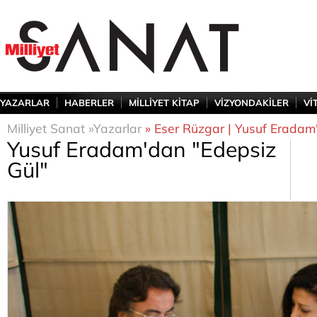
YAZARLAR
HABERLER
MİLLİYET KİTAP
VİZYONDAKİLER
Vİ
Milliyet Sanat »
Yazarlar
» Eser Rüzgar | Yusuf Eradam
Yusuf Eradam'dan "Edepsiz
Gül"