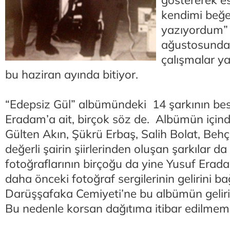
kendimi beğe
yazıyordum” 
ağustosunda
çalışmalar ya
bu haziran ayında bitiyor.
“Edepsiz Gül” albümündeki 14 şarkının be
Eradam’a ait, birçok söz de. Albümün için
Gülten Akın, Şükrü Erbaş, Salih Bolat, Behç
değerli şairin şiirlerinden oluşan şarkılar d
fotoğraflarının birçoğu da yine Yusuf Erad
daha önceki fotoğraf sergilerinin gelirini ba
Darüşşafaka Cemiyeti’ne bu albümün geliri
Bu nedenle korsan dağıtıma itibar edilme