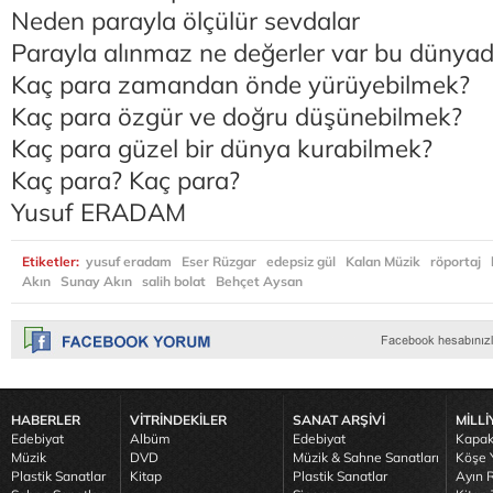
Neden parayla ölçülür sevdalar
Parayla alınmaz ne değerler var bu dünya
Kaç para zamandan önde yürüyebilmek?
Kaç para özgür ve doğru düşünebilmek?
Kaç para güzel bir dünya kurabilmek?
Kaç para? Kaç para?
Yusuf ERADAM
Etiketler:
yusuf eradam
Eser Rüzgar
edepsiz gül
Kalan Müzik
röportaj
Akın
Sunay Akın
salih bolat
Behçet Aysan
HABERLER
VİTRİNDEKİLER
SANAT ARŞİVİ
MİLLİ
Edebiyat
Albüm
Edebiyat
Kapak
Müzik
DVD
Müzik & Sahne Sanatları
Köşe Y
Plastik Sanatlar
Kitap
Plastik Sanatlar
Ayın R