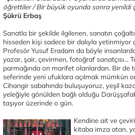
öğrettiler / Bir büyük oyunda sonra yenildi
Şükrü Erbaş
Sanatla bir şekilde ilgilenen, sanatın çoğaltıc
hisseden kişi sadece bir dalıyla yetinmiyo
Profesör Yusuf Eradam da böyle insanlard
yazar, şair, çevirmen, fotoğraf sanatçısı… 
parmağında on marifet olanlardan. Bir de ta
seferinde yeni ufuklara açılmak mümkün o
Cihangir sabahında buluşuyoruz, yeşil kaza
yeleğiyle gönülden bağlı olduğu Darüşşafak
taşıyor üzerinde o gün.
Kendine ait ve çevir
kitaba imza atan, y