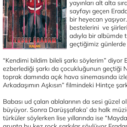
yayınları alt alta sı
sayfayı geçen Eradam
bir heyecan yaşıyor. Y
bestelerini ve şiirle
adıyla bir albümde 
geçtiğimiz günlerde r
“Kendimi bildim bileli şarkı söylerim” diyor 
ezberlediği şarkı da çocukluğunun geçtiği 
toprak damında açık hava sinemasında izl
Arkadaşımın Aşkısın” filmindeki Hintçe şar
Babası ud çalan ablalarının da sesi güzel ol
büyüyor. Sonra Darüşşafaka’ da halk müzi
türküler söylerken lise yıllarında ise “Mayda
grupta bu kez rock şarkılar söylüyor Erad