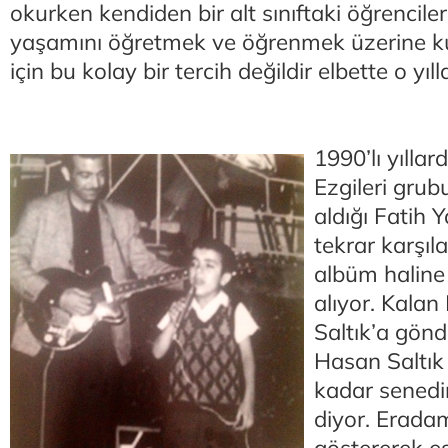
okurken kendiden bir alt sınıftaki öğrencile
yaşamını öğretmek ve öğrenmek üzerine 
için bu kolay bir tercih değildir elbette o yıll
1990’lı yılla
Ezgileri grub
aldığı Fatih Y
tekrar karşıla
albüm haline
alıyor. Kala
Saltık’a gönde
Hasan Saltık
kadar senedi
diyor. Eradam
göstererek esp