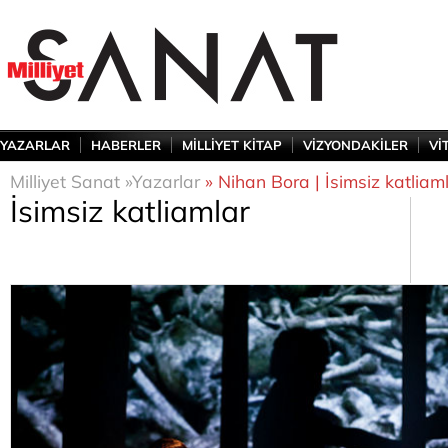
YAZARLAR
HABERLER
MİLLİYET KİTAP
VİZYONDAKİLER
Vİ
Milliyet Sanat »
Yazarlar
» Nihan Bora | İsimsiz katliam
İsimsiz katliamlar