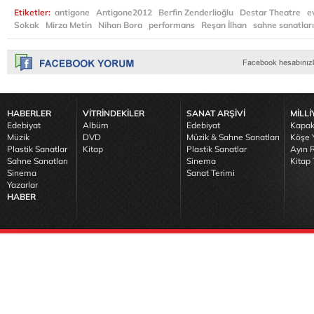
Etiketler:
antigone
Antigone2012
Berfin Zenderlioğlu
Destar Theatre
ev
Sokak
Mirza Metin
Nihan Bora
performans
Reşan İlhan
sahne sanatları
HABERLER
VİTRİNDEKİLER
SANAT ARŞİVİ
MİLLİ
Edebiyat
Albüm
Edebiyat
Kapak
Müzik
DVD
Müzik & Sahne Sanatları
Köşe Y
Plastik Sanatlar
Kitap
Plastik Sanatlar
Ayın R
Sahne Sanatları
Sinema
Kitap 
Sinema
Sanat Terimi
Yazarlar
HABER