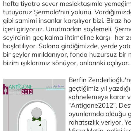
hafta tiyatro sever meslektaşımla yemeğim
tutuyoruz Şermola'nın yolunu. Vardığımız
gibi samimi insanlar karşılıyor bizi. Biraz 
içeri giriyoruz. Unutmadan söylemeli, Şerm
seyircinin geç kalma ihtimaline karşı- her
başlatılıyor. Salona girdiğimizde, yerde ya
bir şeyler mırıldanıyor, fonda huzursuz bir
bizim ışıklarımız sönüyor, onlarınki açılıyor..
Berfin Zenderlioğlu'
geçtiğimiz yıl yazdı
sahnelemeye karar v
“Antigone2012”, Dest
oyunlarında olduğu g
rahatsızlık veriyor. 
Mirza Metin, gelini i