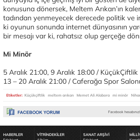
konusuna dönersek, Meltem Arıkan’ın kalem
tadından yenmeyecek derecede politik ve ir
ki oyunun sonunda internet dünyasının ya
bir mesajı var ki, rahatsız olup gerçeğe dö
Mi Minör
5 Aralık 21:00, 9 Aralık 18:00 / KüçükÇiftlik
13 – 20 Aralık 21:00 / Caferağa Spor Salon
Etiketler:
Küçükçiftlik
meltem arıkan
Memet Ali Alabora
mi minör
Niha
HABERLER
VİTRİNDEKİLER
SANAT ARŞİVİ
MİLLİ
Edebiyat
Albüm
Edebiyat
Kapak