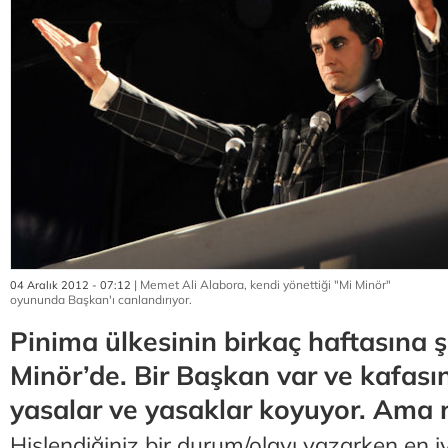
| Memet Ali Alabora, kendi yönettiği "Mi Minör"
04 Aralık 2012 - 07:12
oyununda Başkan'ı canlandırıyor.
Pinima ülkesinin birkaç haftasına 
Minör’de. Bir Başkan var ve kafasın
yasalar ve yasaklar koyuyor. Ama 
Hislendiğiniz bir durum/olayı yazarken en iy