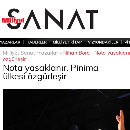
YAZARLAR
HABERLER
MİLLİYET KİTAP
VİZYONDAKİLER
Vİ
Milliyet Sanat »
Yazarlar
» Nihan Bora | Nota yasaklanır
özgürleşir
Nota yasaklanır, Pinima
ülkesi özgürleşir