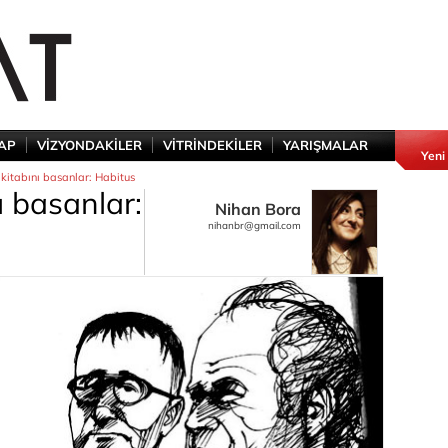
TAP
VİZYONDAKİLER
VİTRİNDEKİLER
YARIŞMALAR
Yeni
 kitabını basanlar: Habitus
ı basanlar:
Nihan Bora
nihanbr@gmail.com