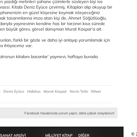
un yazdığı metinleri şahane çizimlerle süsleyen kişi ise
assi. Kitabı Deniz Eyüce çevirmiş. Kitapları alıp okuyup bir
üphanenizin en güzel köşesine koymak isteyeceğiniz
ak tasarımlarına imza atan kişi de, Ahmet Söğütlüoğlu.
arıyla yayınevinin kendine has bir tarzının kısa sürede
en büyük görev, görsel danışman Murat Kaspar’a ait.
unları, farklı bir gözle ve daha iyi anlayıp yorumlamak için
a ihtiyacımız var.
yatronun kitabını basanlar’ yayınevi, haftaya burada.
t
Deniz Eyüce
Habitus
Murat Kaspar
Nerio Tello
Nihan
© 
SANAT ARŞİVİ
MİLLİYET KİTAP
DİĞER