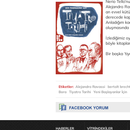
Nerio Tello’n
Alejandro Rav
an evvel küt
derecede kap
Anladığım kad
oluşmasında 
İzlediğimiz oy
böyle kitaplar
Bir başka ‘ti
Etiketler:
Alejandro Ravassi
bertolt brech
Bora
Tiyatro Tarihi
Yeni Başlayanlar İçin
HABERLER
VİTRİNDEKİLER