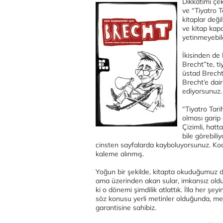
Dikkatimi çek
ve “Tiyatro Ta
kitaplar değil
ve kitap kapa
yetinmeyebil
İkisinden de
Brecht”te, t
üstad Brecht’i
Brecht’e dair
ediyorsunuz.
“Tiyatro Tarih
olması garip 
Çizimli, hatta
bile görebili
cinsten sayfalarda kayboluyorsunuz. Koca ti
kaleme alınmış.
Yoğun bir şekilde, kitapta okuduğumuz d
ama üzerinden akan sular, imkansız oldu
ki o dönemi şimdilik atlattık. İlla her ş
söz konusu yerli metinler olduğunda, meti
garantisine sahibiz.