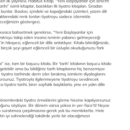
en ilk yayınevi, Habitus Kitap. “Yeni Başlayanlar için Brecht”
rihi” isimli kitaplar, bastıkları ilk tiyatro kitapları. Sıradan
 bunlar. Baskısı, içindeki ve kapağındaki çizimleri, yazım dili
klarındaki renk tonları tiyatroyu sadece izlemekle
eceğimizin göstergesi.
 kısaca bahsetmek gerekirse, “Yeni Başlayanlar için
iyatroyu takip eden insana isminin yabancı gelmeyeceği
n hikayesi, eğlenceli bir dille anlatılıyor. Kitabı bitirdiğinizde,
 birçok şeyi gayet eğlenceli bir üslupla okuduğunuzu fark
i” ise, tam bir başucu kitabı. Bir ‘tarih’ kitabının başucu kitabı
gelebilir ama bu bildiğiniz tarih kitaplarına hiç benzemiyor.
 tiyatro tarihinde derin izler bırakmış isimlerin diyaloglarını
yorsunuz. Tiyatroyla ilgilenmeyene tiyatroyu sevdirecek
yatro tarihi, birer sayfalık başlıklarla, yine en yalın dille
önemlerdeki tiyatro örneklerini görme hissine kapılıyorsunuz
ğunu söylüyor. Bir dönem varsa yoksa in-yer-face’ti! Neyse
eyin suratımıza çarpılmasına gerek yok bu memlekette. Hele
n iyi sahnelendiği takdirde yerle bir olacağımızın