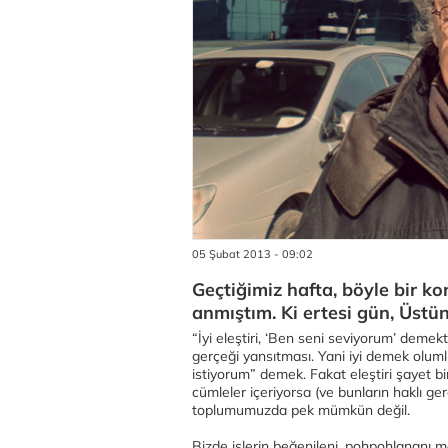
05 Şubat 2013 - 09:02
Geçtiğimiz hafta, böyle bir k
anmıştım. Ki ertesi gün, Üstü
“İyi eleştiri, ‘Ben seni seviyorum’ demekti
gerçeği yansıtması. Yani iyi demek olumlu
istiyorum” demek. Fakat eleştiri şayet b
cümleler içeriyorsa (ve bunların haklı ge
toplumumuzda pek mümkün değil.
Bizde işlerin beğenileni, pohpohlananı m