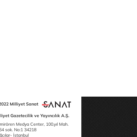
2022 Milliyet Sanat
liyet Gazetecilik ve Yayıncılık A.Ş.
mirören Medya Center, 100.yıl Mah.
64 sok. No:1 34218
cılar- İstanbul