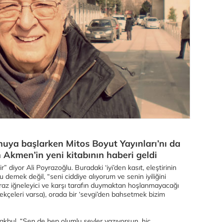
onuya başlarken Mitos Boyut Yayınları’nı da
n Akmen’in yeni kitabının haberi geldi
r” diyor Ali Poyrazoğlu. Buradaki ‘iyi’den kasıt, eleştirinin
 demek değil, “seni ciddiye alıyorum ve senin iyiliğini
iraz iğneleyici ve karşı tarafın duymaktan hoşlanmayacağı
rekçeleri varsa), orada bir ‘sevgi’den bahsetmek bizim
akbul. “Sen de hep olumlu şeyler yazıyorsun, hiç