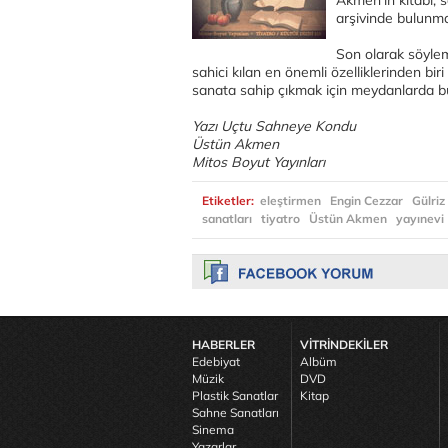
Akmen’in kitabı, 
arşivinde bulunma
Son olarak söylem
sahici kılan en önemli özelliklerinden bi
sanata sahip çıkmak için meydanlarda bu
Yazı Uçtu Sahneye Kondu
Üstün Akmen
Mitos Boyut Yayınları
Etiketler:
eleştirmen
Engin Cezzar
Gülriz
sanatları
tiyatro
Üstün Akmen
yayınevi
HABERLER
VİTRİNDEKİLER
Edebiyat
Albüm
Müzik
DVD
Plastik Sanatlar
Kitap
Sahne Sanatları
Sinema
Yazarlar