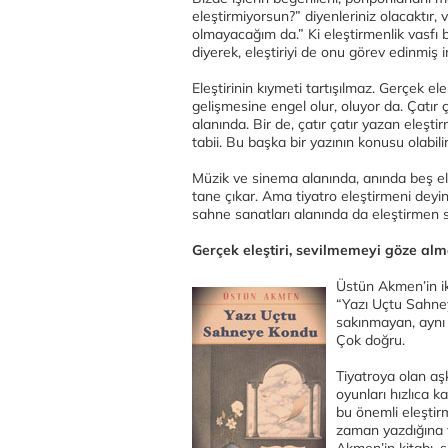
eleştirmiyorsun?” diyenleriniz olacaktır
olmayacağım da.” Ki eleştirmenlik vasfı baş
diyerek, eleştiriyi de onu görev edinmiş
Eleştirinin kıymeti tartışılmaz. Gerçek el
gelişmesine engel olur, oluyor da. Çatır 
alanında. Bir de, çatır çatır yazan eleşt
tabii. Bu başka bir yazının konusu olabili
Müzik ve sinema alanında, anında beş ele
tane çıkar. Ama tiyatro eleştirmeni deyi
sahne sanatları alanında da eleştirmen 
Gerçek eleştiri, sevilmemeyi göze a
Üstün Akmen’in iki
“Yazı Uçtu Sahne
sakınmayan, aynı z
Çok doğru.
Tiyatroya olan aşk
oyunları hızlıca k
bu önemli eleştir
zaman yazdığına v