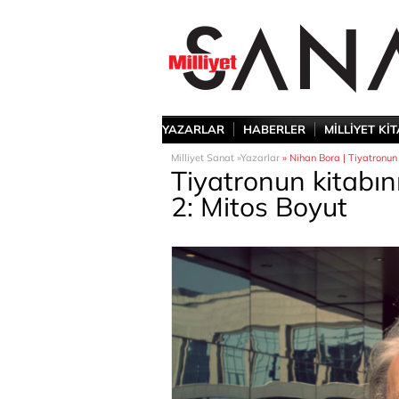
YAZARLAR
HABERLER
MİLLİYET Kİ
Milliyet Sanat »
Yazarlar
» Nihan Bora | Tiyatronun 
Tiyatronun kitabın
2: Mitos Boyut