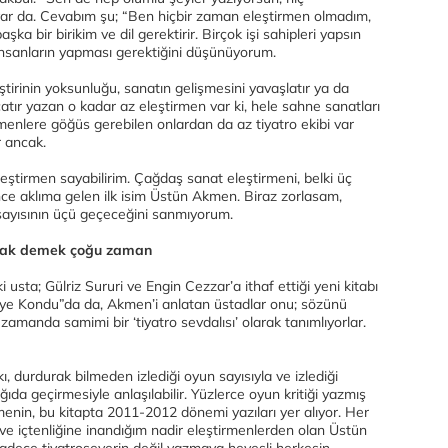
, var da. Cevabım şu; “Ben hiçbir zaman eleştirmen olmadım,
ka bir birikim ve dil gerektirir. Birçok işi sahipleri yapsın
 insanların yapması gerektiğini düşünüyorum.
eştirinin yoksunluğu, sanatın gelişmesini yavaşlatır ya da
çatır yazan o kadar az eleştirmen var ki, hele sahne sanatları
irmenlere göğüs gerebilen onlardan da az tiyatro ekibi var
r ancak.
ştirmen sayabilirim. Çağdaş sanat eleştirmeni, belki üç
nce aklıma gelen ilk isim Üstün Akmen. Biraz zorlasam,
sayısının üçü geçeceğini sanmıyorum.
lmak demek çoğu zaman
 usta; Gülriz Sururi ve Engin Cezzar’a ithaf ettiği yeni kitabı
ye Kondu”da da, Akmen’i anlatan üstadlar onu; sözünü
amanda samimi bir ‘tiyatro sevdalısı’ olarak tanımlıyorlar.
ı, durdurak bilmeden izlediği oyun sayısıyla ve izlediği
ağıda geçirmesiyle anlaşılabilir. Yüzlerce oyun kritiği yazmış
menin, bu kitapta 2011-2012 dönemi yazıları yer alıyor. Her
e içtenliğine inandığım nadir eleştirmenlerden olan Üstün