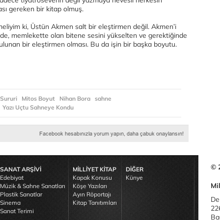
sadece tiyatroseverin değil yazmaya hevesli herkesin
sı gereken bir kitap olmuş.
eliyim ki, Üstün Akmen salt bir eleştirmen değil. Akmen’i
ri de, memlekette olan bitene sesini yükselten ve gerektiğinde
lunan bir eleştirmen olması. Bu da işin bir başka boyutu.
 Sururi
Mitos Boyut
Nihan Bora
sahne
Yazı Uçtu Sahneye Kondu
© 
SANAT ARŞİVİ
MİLLİYET KİTAP
DİĞER
Edebiyat
Kapak Konusu
Künye
Mil
Müzik & Sahne Sanatları
Köşe Yazıları
Plastik Sanatlar
Ayın Röportajı
De
Sinema
Kitap Tanıtımları
22
Sanat Terimi
Bağ