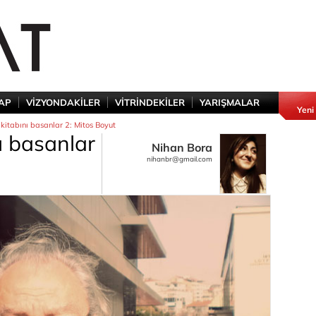
TAP
VİZYONDAKİLER
VİTRİNDEKİLER
YARIŞMALAR
Yeni
kitabını basanlar 2: Mitos Boyut
ı basanlar
Nihan Bora
nihanbr@gmail.com