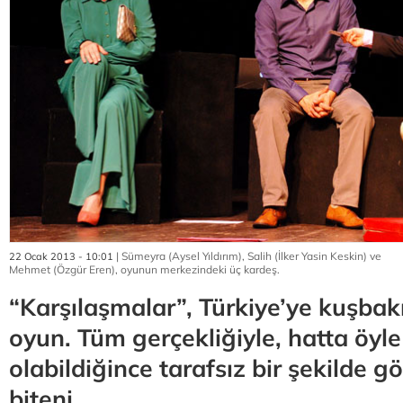
| Sümeyra (Aysel Yıldırım), Salih (İlker Yasin Keskin) ve
22 Ocak 2013 - 10:01
Mehmet (Özgür Eren), oyunun merkezindeki üç kardeş.
“Karşılaşmalar”, Türkiye’ye kuşbakı
oyun. Tüm gerçekliğiyle, hatta öyle
olabildiğince tarafsız bir şekilde g
biteni