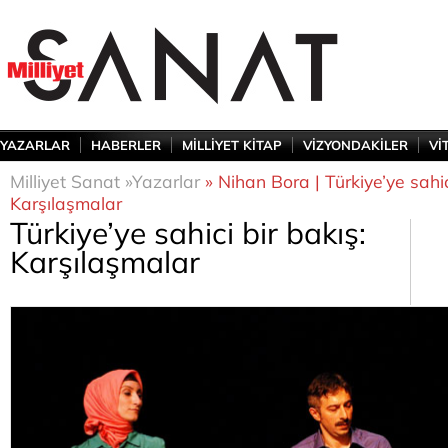
YAZARLAR
HABERLER
MİLLİYET KİTAP
VİZYONDAKİLER
Vİ
Milliyet Sanat »
Yazarlar
» Nihan Bora | Türkiye’ye sahic
Karşılaşmalar
Türkiye’ye sahici bir bakış:
Karşılaşmalar