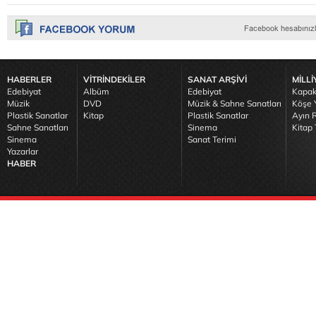
HABERLER
VİTRİNDEKİLER
SANAT ARŞİVİ
MİLLİ
Edebiyat
Albüm
Edebiyat
Kapak
Müzik
DVD
Müzik & Sahne Sanatları
Köşe Y
Plastik Sanatlar
Kitap
Plastik Sanatlar
Ayın R
Sahne Sanatları
Sinema
Kitap 
Sinema
Sanat Terimi
Yazarlar
HABER