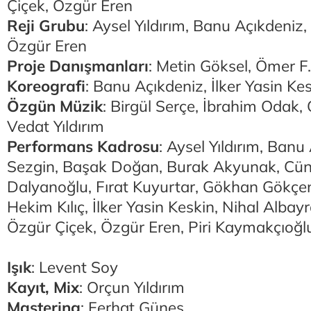
Çiçek, Özgür Eren
Reji Grubu
: Aysel Yıldırım, Banu Açıkdeniz, 
Özgür Eren
Proje Danışmanları
: Metin Göksel, Ömer F
Koreografi
: Banu Açıkdeniz, İlker Yasin Ke
Özgün Müzik
: Birgül Serçe, İbrahim Odak, 
Vedat Yıldırım
Performans Kadrosu
: Aysel Yıldırım, Banu
Sezgin, Başak Doğan, Burak Akyunak, Cün
Dalyanoğlu, Fırat Kuyurtar, Gökhan Gökçe
Hekim Kılıç, İlker Yasin Keskin, Nihal Alba
Özgür Çiçek, Özgür Eren, Piri Kaymakçıoğ
Işık
: Levent Soy
Kayıt, Mix
: Orçun Yıldırım
Mastering
: Ferhat Güneş