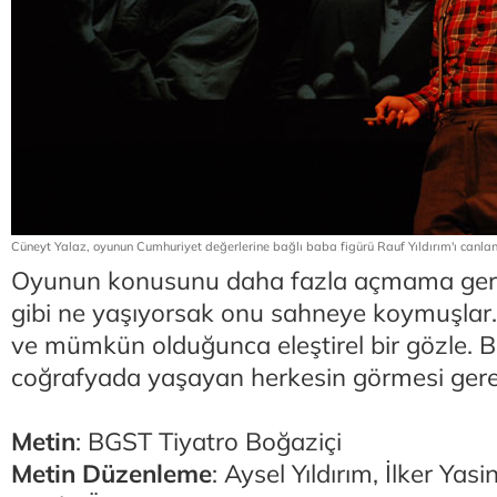
Cüneyt Yalaz, oyunun Cumhuriyet değerlerine bağlı baba figürü Rauf Yıldırım'ı canlan
Oyunun konusunu daha fazla açmama ger
gibi ne yaşıyorsak onu sahneye koymuşlar
ve mümkün olduğunca eleştirel bir gözle. B
coğrafyada yaşayan herkesin görmesi gere
Metin
: BGST Tiyatro Boğaziçi
Metin Düzenleme
: Aysel Yıldırım, İlker Yas