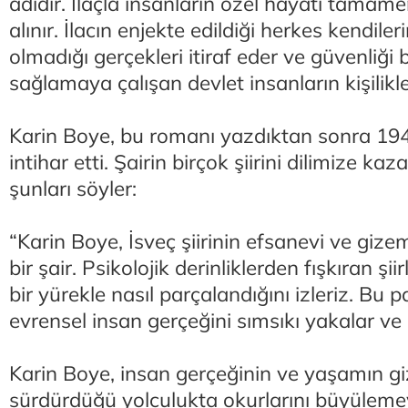
adıdır. İlaçla insanların özel hayatı tamam
alınır. İlacın enjekte edildiği herkes kendiler
olmadığı gerçekleri itiraf eder ve güvenliği 
sağlamaya çalışan devlet insanların kişilikle
Karin Boye, bu romanı yazdıktan sonra 194
intihar etti. Şairin birçok şiirini dilimize 
şunları söyler:
“Karin Boye, İsveç şiirinin efsanevi ve gize
bir şair. Psikolojik derinliklerden fışkıran şiirl
bir yürekle nasıl parçalandığını izleriz. Bu p
evrensel insan gerçeğini sımsıkı yakalar ve
Karin Boye, insan gerçeğinin ve yaşamın g
sürdürdüğü yolculukta okurlarını büyülem