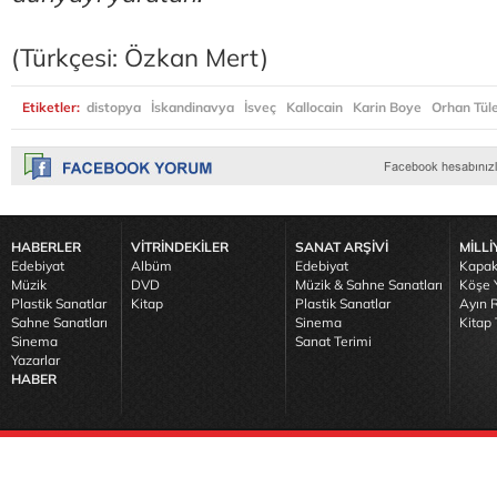
(Türkçesi: Özkan Mert)
Etiketler:
distopya
İskandinavya
İsveç
Kallocain
Karin Boye
Orhan Tüle
HABERLER
VİTRİNDEKİLER
SANAT ARŞİVİ
MİLLİ
Edebiyat
Albüm
Edebiyat
Kapak
Müzik
DVD
Müzik & Sahne Sanatları
Köşe Y
Plastik Sanatlar
Kitap
Plastik Sanatlar
Ayın R
Sahne Sanatları
Sinema
Kitap 
Sinema
Sanat Terimi
Yazarlar
HABER