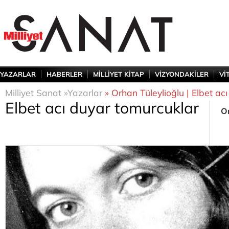
YAZARLAR
HABERLER
MİLLİYET KİTAP
VİZYONDAKİLER
Vİ
Milliyet Sanat »
Yazarlar
» Orhan Tüleylioğlu | Elbet ac
Elbet acı duyar tomurcuklar
Or