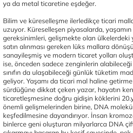
ya da metal ticaretine eşdeğer.
Bilim ve küreselleşme ilerledikçe ticari malla
uzuyor. Küreselleşen piyasalarda, yaşamın
gereksinimleri, gelişmekte olan ülkelerdeki
satın alınması gereken lüks mallara dönüş
sanayileşmiş ve modern ticaret yolları olu
ise, önceden sadece zenginlerin alabileceği 
sınıfın da ulaşabileceği günlük tüketim mad
geliyor. Yaşamı da ticari mal haline getirme
sürdüğüne dikkat çeken yazar, hayatın ken
ticaretleşmesine doğru gidişin köklerini 20.y
önemli gelişmelerinden birine, DNA molekü
keşfedilmesine dayandırıyor. İnsan kromo
binlerce geni oluşturan milyarlarca DNA çift
çıkarmayı başaran bu keşif sayesinde, pek