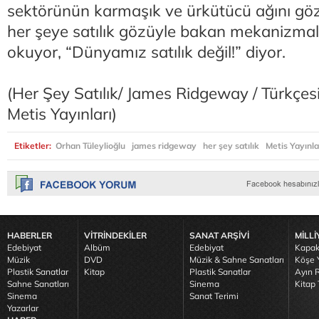
sektörünün karmaşık ve ürkütücü ağını göz
her şeye satılık gözüyle bakan mekanizm
okuyor, “Dünyamız satılık değil!” diyor.
(Her Şey Satılık/ James Ridgeway / Türkçes
Metis Yayınları)
Etiketler:
Orhan Tüleylioğlu
james ridgeway
her şey satılık
Metis Yayınla
HABERLER
VİTRİNDEKİLER
SANAT ARŞİVİ
MİLLİ
Edebiyat
Albüm
Edebiyat
Kapak
Müzik
DVD
Müzik & Sahne Sanatları
Köşe Y
Plastik Sanatlar
Kitap
Plastik Sanatlar
Ayın R
Sahne Sanatları
Sinema
Kitap 
Sinema
Sanat Terimi
Yazarlar