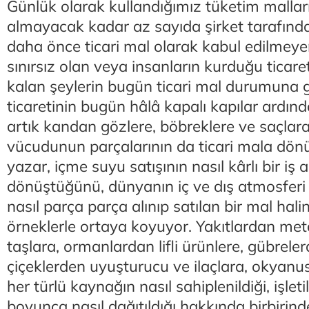
Günlük olarak kullandığımız tüketim mallar
almayacak kadar az sayıda şirket tarafından
daha önce ticari mal olarak kabul edilmeyen
sınırsız olan veya insanların kurduğu ticare
kalan şeylerin bugün ticari mal durumuna ge
ticaretinin bugün hâlâ kapalı kapılar ardın
artık kandan gözlere, böbreklere ve saçlar
vücudunun parçalarının da ticari mala dön
yazar, içme suyu satışının nasıl kârlı bir iş 
dönüştüğünü, dünyanın iç ve dış atmosferi
nasıl parça parça alınıp satılan bir mal halin
örneklerle ortaya koyuyor. Yakıtlardan meta
taşlara, ormanlardan lifli ürünlere, gübrele
çiçeklerden uyuşturucu ve ilaçlara, okyan
her türlü kaynağın nasıl sahiplenildiği, işleti
boyunca nasıl dağıtıldığı hakkında birbirind