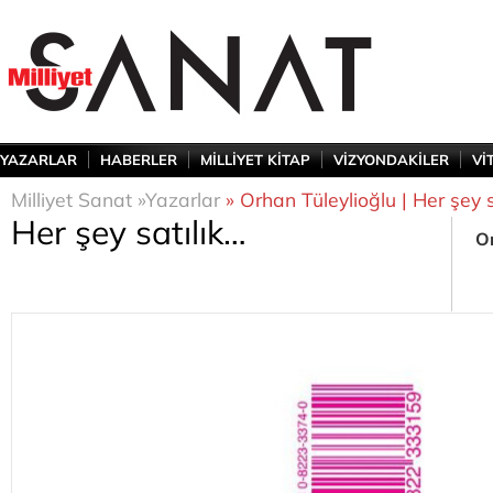
YAZARLAR
HABERLER
MİLLİYET KİTAP
VİZYONDAKİLER
Vİ
Milliyet Sanat »
Yazarlar
» Orhan Tüleylioğlu | Her şey s
Her şey satılık…
Or