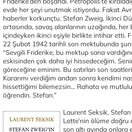
Friderike’den boşandı. Petropolis’te kiralad
evde her şeyi unutmak istiyordu. Fakat Av
haberler korkunçtu. Stefan Zweig, İkinci D
ortasında, savaş alanlarının uzağında, her
içindeyken ikinci eşiyle birlikte intihar etti. 
22 Şubat 1942 tarihli son mektubunda şunl
“Sevgili Friderike, bu mektup sana vardığı
eskisinden çok daha iyi hissedeceğim. Senin
göreceğine eminim. Bu satırları son saatle
Kararımı verdiğim andan sonra kendimi nas
hissettiğimi bilemezsin... Rahata ve mutl
öğrendin. Stefan.”
Laurent Seksik, Stefan
Lotte’nin ölüme doğru ç
son altı ayında onlara 