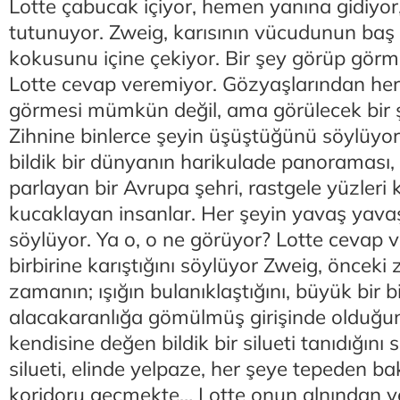
Lotte çabucak içiyor, hemen yanına gidiyo
tutunuyor. Zweig, karısının vücudunun ba
kokusunu içine çekiyor. Bir şey görüp görm
Lotte cevap veremiyor. Gözyaşlarından herh
görmesi mümkün değil, ama görülecek bir ş
Zihnine binlerce şeyin üşüştüğünü söylüyor
bildik bir dünyanın harikulade panoraması, kal
parlayan bir Avrupa şehri, rastgele yüzleri 
kucaklayan insanlar. Her şeyin yavaş yavaş
söylüyor. Ya o, o ne görüyor? Lotte cevap 
birbirine karıştığını söylüyor Zweig, önceki
zamanın; ışığın bulanıklaştığını, büyük bir 
alacakaranlığa gömülmüş girişinde olduğun
kendisine değen bildik bir silueti tanıdığını 
silueti, elinde yelpaze, her şeye tepeden ba
koridoru geçmekte… Lotte onun alnından 