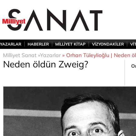
YAZARLAR
HABERLER
MİLLİYET KİTAP
VİZYONDAKİLER
Vİ
Milliyet Sanat »
Yazarlar
» Orhan Tüleylioğlu | Neden ö
Neden öldün Zweig?
Or