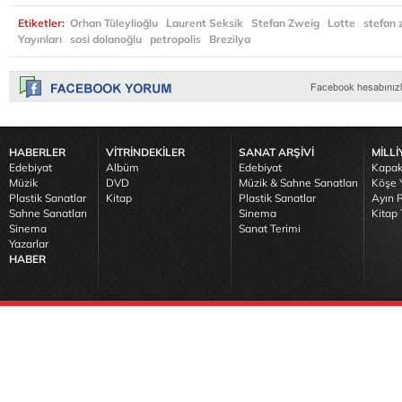
Etiketler:
Orhan Tüleylioğlu
Laurent Seksik
Stefan Zweig
Lotte
stefan 
Yayınları
sosi dolanoğlu
petropolis
Brezilya
HABERLER
VİTRİNDEKİLER
SANAT ARŞİVİ
MİLLİ
Edebiyat
Albüm
Edebiyat
Kapak
Müzik
DVD
Müzik & Sahne Sanatları
Köşe Y
Plastik Sanatlar
Kitap
Plastik Sanatlar
Ayın R
Sahne Sanatları
Sinema
Kitap 
Sinema
Sanat Terimi
Yazarlar
HABER