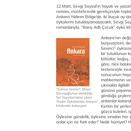
12 Mart, Sevgi Soysal’ın hayatı ve yazarl
romanı, müstehcenlik gerekçesiyle toplatı
Ankara Yıldırım Bölge’de, iki buçuk ay d
öykülerini tutuklayamayacaktı. Sevgi Soy
romanlarıyla, “Barış Adlı Çocuk” öykü kitab
Ankara’nın değiş
burjuvazisini, d
Sevinci” öyküsü
bir tutuklunun k
kötüdür; koğuş,
göre, nice baskı
testeresiyle in
sonucunun hayat
mahkemenin verec
çıkmakla ilgilidir
"Zulmet Sevinci", Efnan
gününü yaşamakt
Dervişoğlu'nun derlediği,
gördüğü şeylere b
Sel Yayınları'ndan çıkan
anlamlar katara
"Kadın Öykülerinde Ankara"
kitabında bulunuyor.
Kentin bir yerler
gözcü kuleleri, 
Öylesine gündelik, öylesine sıradan her ş
onlar için ne fark eder? Nedir hürriyet? H