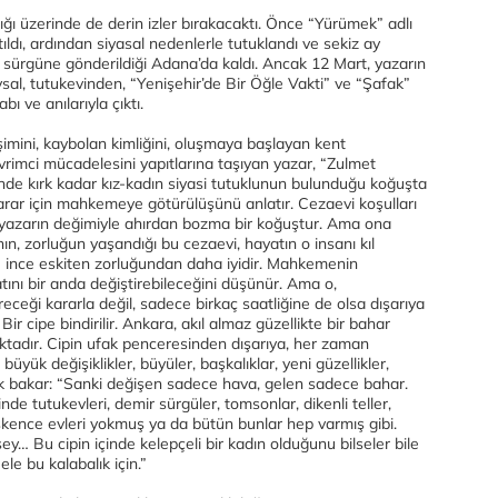
ığı üzerinde de derin izler bırakacaktı. Önce “Yürümek” adlı
ldı, ardından siyasal nedenlerle tutuklandı ve sekiz ay
a sürgüne gönderildiği Adana’da kaldı. Ancak 12 Mart, yazarın
sal, tutukevinden, “Yenişehir’de Bir Öğle Vakti” ve “Şafak”
ı ve anılarıyla çıktı.
imini, kaybolan kimliğini, oluşmaya başlayan kent
evrimci mücadelesini yapıtlarına taşıyan yazar, “Zulmet
nde kırk kadar kız-kadın siyasi tutuklunun bulunduğu koğuşta
arar için mahkemeye götürülüşünü anlatır. Cezaevi koşulları
 yazarın değimiyle ahırdan bozma bir koğuştur. Ama ona
nın, zorluğun yaşandığı bu cezaevi, hayatın o insanı kıl
ce ince eskiten zorluğundan daha iyidir. Mahkemenin
ını bir anda değiştirebileceğini düşünür. Ama o,
eği kararla değil, sadece birkaç saatliğine de olsa dışarıya
. Bir cipe bindirilir. Ankara, akıl almaz güzellikte bir bahar
adır. Cipin ufak penceresinden dışarıya, her zaman
üyük değişiklikler, büyüler, başkalıklar, yeni güzellikler,
k bakar: “Sanki değişen sadece hava, gelen sadece bahar.
inde tutukevleri, demir sürgüler, tomsonlar, dikenli teller,
işkence evleri yokmuş ya da bütün bunlar hep varmış gibi.
ey… Bu cipin içinde kelepçeli bir kadın olduğunu bilseler bile
ele bu kalabalık için.”