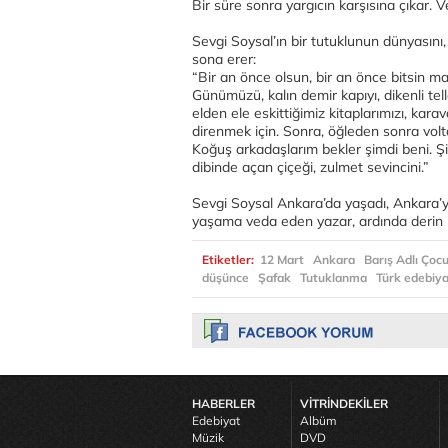
Bir süre sonra yargıcın karşısına çıkar.
Sevgi Soysal’ın bir tutuklunun dünyasını,
sona erer:
“Bir an önce olsun, bir an önce bitsin 
Günümüzü, kalın demir kapıyı, dikenli telle
elden ele eskittiğimiz kitaplarımızı, ka
direnmek için. Sonra, öğleden sonra volta
Koğuş arkadaşlarım bekler şimdi beni. Şim
dibinde açan çiçeği, zulmet sevincini.”
Sevgi Soysal Ankara’da yaşadı, Ankara’yı 
yaşama veda eden yazar, ardında derin bi
Etiketler:
12 Mart
Ankara
Barış Adlı Çoc
düşünce
Şafak
Tutuklanma
Türk edebiya
HABERLER
VİTRİNDEKİLER
Edebiyat
Albüm
Müzik
DVD