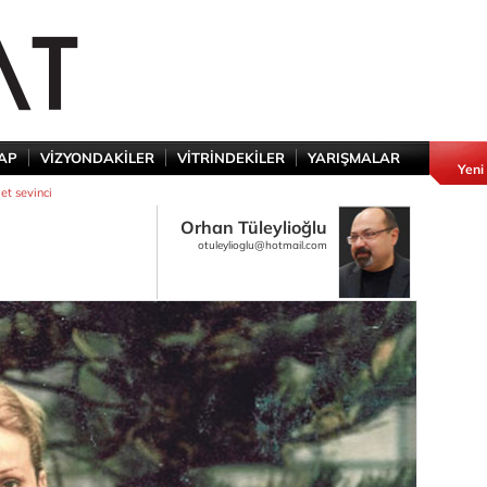
TAP
VİZYONDAKİLER
VİTRİNDEKİLER
YARIŞMALAR
Yeni
et sevinci
Orhan Tüleylioğlu
otuleylioglu@hotmail.com