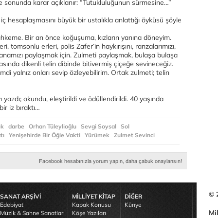
 Ve sonunda karar açıklanır: “Tutukluluğunun sürmesine…”
 iç hesaplaşmasını büyük bir ustalıkla anlattığı öyküsü şöyle
mahkeme. Bir an önce koğuşuma, kızların yanına döneyim.
ri, tomsonlu erleri, polis Zafer’in haykırışını, ranzalarımızı,
ravanamızı paylaşmak için. Zulmeti paylaşmak, bulaşa bulaşa
sında dikenli telin dibinde bitivermiş çiçeğe sevineceğiz.
di yalnız onları sevip özleyebilirim. Ortak zulmeti; telin
yazdı; okundu, eleştirildi ve ödüllendirildi. 40 yaşında
r iz bıraktı…
uk
darbe
Orhan Tüleylioğlu
Sevgi Soysal
Sol
tı
Yenişehirde Bir Öğle Vakti
Yürümek
Zulmet Sevinci
© 
SANAT ARŞİVİ
MİLLİYET KİTAP
DİĞER
Edebiyat
Kapak Konusu
Künye
Mil
Müzik & Sahne Sanatları
Köşe Yazıları