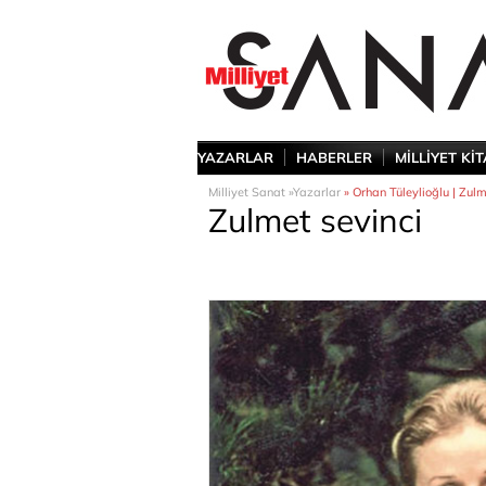
YAZARLAR
HABERLER
MİLLİYET Kİ
Milliyet Sanat »
Yazarlar
» Orhan Tüleylioğlu | Zulm
Zulmet sevinci